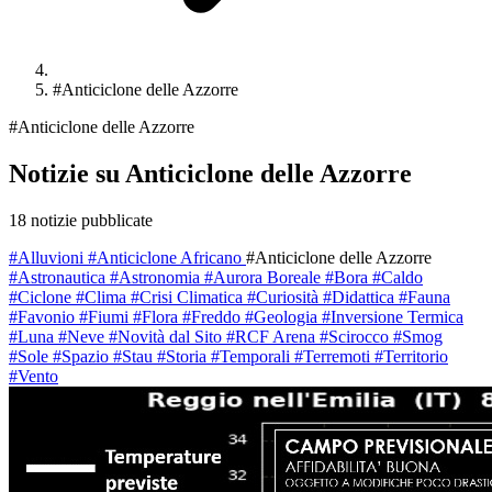
#Anticiclone delle Azzorre
#Anticiclone delle Azzorre
Notizie su Anticiclone delle Azzorre
18 notizie pubblicate
#Alluvioni
#Anticiclone Africano
#Anticiclone delle Azzorre
#Astronautica
#Astronomia
#Aurora Boreale
#Bora
#Caldo
#Ciclone
#Clima
#Crisi Climatica
#Curiosità
#Didattica
#Fauna
#Favonio
#Fiumi
#Flora
#Freddo
#Geologia
#Inversione Termica
#Luna
#Neve
#Novità dal Sito
#RCF Arena
#Scirocco
#Smog
#Sole
#Spazio
#Stau
#Storia
#Temporali
#Terremoti
#Territorio
#Vento