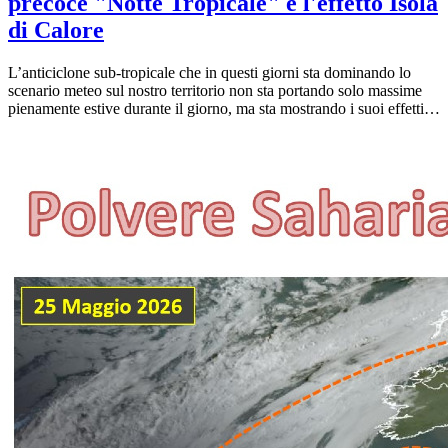
precoce "Notte Tropicale" e l'effetto Isola
di Calore
L’anticiclone sub-tropicale che in questi giorni sta dominando lo
scenario meteo sul nostro territorio non sta portando solo massime
pienamente estive durante il giorno, ma sta mostrando i suoi effetti
più severi e riflessivi durante le ore notturne. La mappa delle
temperature minime registrate dalla rete di stazioni meteo la mattina
del 26 Maggio 2026 parla chiaro: i grandi centri urbani della nostra
pianura sono rimasti intrappolati in una morsa di caldo, mentre la
campagna circostante riusciva a trovare un po' di refrigerio.