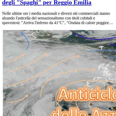
degli "Spaghi" per Reggio Emilia
Nelle ultime ore i media nazionali e diversi siti commerciali stanno
alzando l'asticella del sensazionalismo con titoli cubitali e
spaventosi: "Arriva l'inferno da 41°C", "Ondata di calore peggiore
di quella di giugno". Annunci che comprensibilmente generano
ansia tra i cittadini, ma che purtroppo non si basano su analisi
microclimatiche affidabili per il nostro territorio. Noi di Meteo
Reggio preferiamo fare l'esatto contrario: abbassare i toni, guardare
le mappe e spiegarvi con onestà cosa dicono davvero i modelli
fisico-matematici per la provincia di Reggio Emilia. Carta canta,
andiamo a leggere insieme il grafico degli "Spaghi" GFS aggiornato
a oggi.