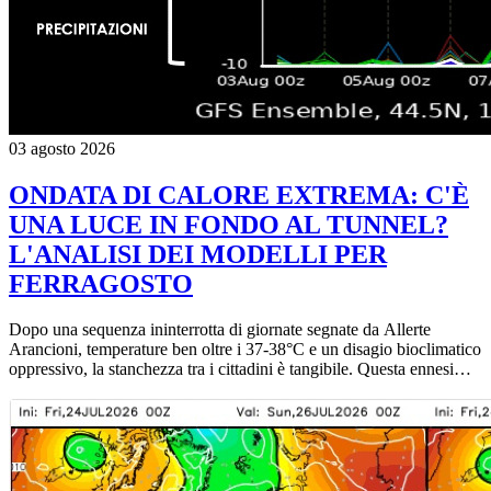
03 agosto 2026
ONDATA DI CALORE EXTREMA: C'È
UNA LUCE IN FONDO AL TUNNEL?
L'ANALISI DEI MODELLI PER
FERRAGOSTO
Dopo una sequenza ininterrotta di giornate segnate da Allerte
Arancioni, temperature ben oltre i 37-38°C e un disagio bioclimatico
oppressivo, la stanchezza tra i cittadini è tangibile. Questa ennesima
morsa di caldo sta mettendo a dura prova la resistenza del territorio
ed evidenzia ancora una volta come la nostra regione si trovi nel
cuore di uno dei principali "hot-spot" climatici del Pianeta. La
particolare conformazione della Pianura Padana — chiusa a tenaglia
tra le Alpi e l'Appennino, con ridotto ricambio d'aria e la vicinanza
di un mare Adriatico e Mediterraneo sempre più caldi e poco