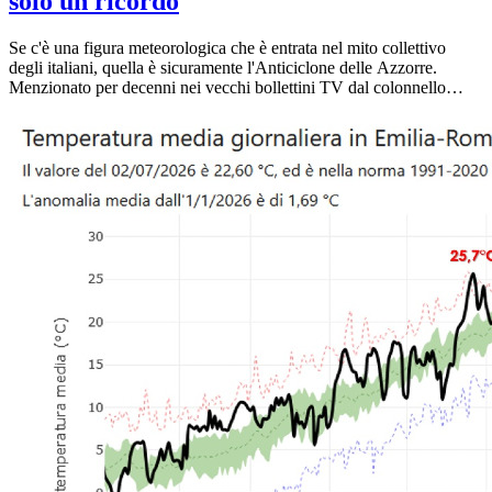
solo un ricordo
Se c'è una figura meteorologica che è entrata nel mito collettivo
degli italiani, quella è sicuramente l'Anticiclone delle Azzorre.
Menzionato per decenni nei vecchi bollettini TV dal colonnello
Bernacca come il custode della bella stagione, viene da sempre
associato al ricordo delle estati perfette: soleggiate, ventilate e
gradevoli. In questi giorni le mappe satellitari e sinottiche ci
mostrano proprio la sua espansione verso il cuore dell'Europa e del
Mediterraneo. Eppure, i termometri sul nostro territorio stanno già
toccando punte di 34°C, con proiezioni pronte a salire nei prossimi
giorni fino a 36°/37°C. Ma allora perché si chiama così, cosa è
cambiato con la crisi climatica e com'è possibile che faccia così
caldo anche senza il temuto "Africano"? Facciamo un po' di
chiarezza didattica.