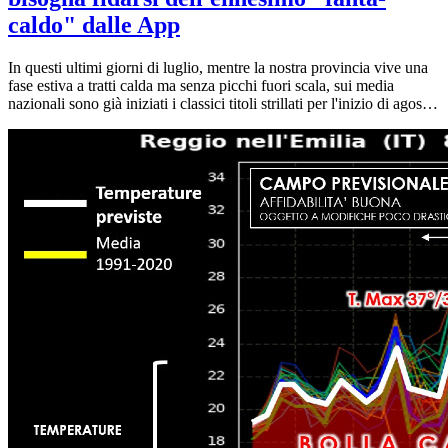
caldo" dalle App
In questi ultimi giorni di luglio, mentre la nostra provincia vive una
fase estiva a tratti calda ma senza picchi fuori scala, sui media
nazionali sono già iniziati i classici titoli strillati per l'inizio di agosto:
"Caldo record in arrivo", "Temperature minacciose a oltre 40°C",
"Inizio agosto da incubo". Come nostra consuetudine, noi di Meteo
Reggio invitiamo alla calma, all'osservazione dei dati reali e
soprattutto a non "fasciarsi la testa" con due settimane di anticipo.
Vediamo insieme cosa dicono davvero le carte attuali e perché le
previsioni automatiche sul vostro telefono rischiano di ingannarvi.