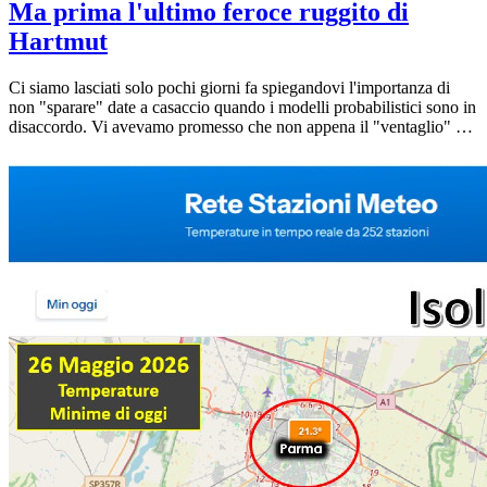
Ma prima l'ultimo feroce ruggito di
Hartmut
Ci siamo lasciati solo pochi giorni fa spiegandovi l'importanza di
non "sparare" date a casaccio quando i modelli probabilistici sono in
disaccordo. Vi avevamo promesso che non appena il "ventaglio" dei
calcolatori si sarebbe stretto, vi avremmo dato una risposta seria e
scientificamente attendibile. Quel momento è arrivato. Le ultime
emissioni modellistiche mostrano finalmente una convergenza
robusta: la bolla di calore estremo che sta opprimendo Reggio
Emilia e provincia ha i giorni contati. Vediamo nei dettagli la
dinamica di questa imminente svolta, analizzando il grafico degli
spaghi e le manovre bariche a livello europeo.