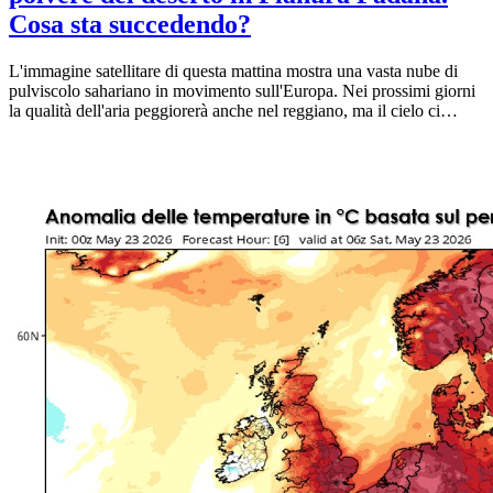
Cosa sta succedendo?
L'immagine satellitare di questa mattina mostra una vasta nube di
pulviscolo sahariano in movimento sull'Europa. Nei prossimi giorni
la qualità dell'aria peggiorerà anche nel reggiano, ma il cielo ci
regalerà tramonti spettacolari. Ecco la dinamica e i segreti della
polvere desertica. L’imponente promontorio di alta pressione che da
giorni sta schiacciando l'Europa centro-occidentale, facendo
registrare temperature tipiche di luglio, non ha portato con sé
soltanto stabilità atmosferica e calura precoce. Le ultime immagini
satellitari catturate questa mattina evidenziano un altro ospite non
invitato: un imponente carico di polvere proveniente dal deserto del
Sahara. Una vasta "nube" di pulviscolo sta sorvolando il continente
e, a causa della particolare circolazione atmosferica innescata
dall'anticiclone, si sta dirigendo a grandi passi anche verso il nostro
territorio.