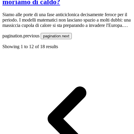
moriamo di caldo?
Siamo alle porte di una fase anticiclonica decisamente feroce per il
periodo. I modelli matematici non lasciano spazio a molti dubbi: una
massiccia cupola di calore si sta preparando a invadere l'Europa.
Sebbene il cuore pulsante di questa anomalia colpirà in modo quasi
pagination.previous
storico l'Europa Occidentale oltre le Alpi — con scarti termici
pagination.next
spaventosi fino a +11°C rispetto alla media in Bretagna e in
Showing
1
to
12
of
18
results
Cornovaglia — anche le nostre zone faranno i conti con la prima
vera fiammata estiva. Nel reggiano viaggeremo attorno a +6°C sopra
la norma, rischiando di toccare picchi subtropicali di 34°/35°C tra
lunedì e martedì.