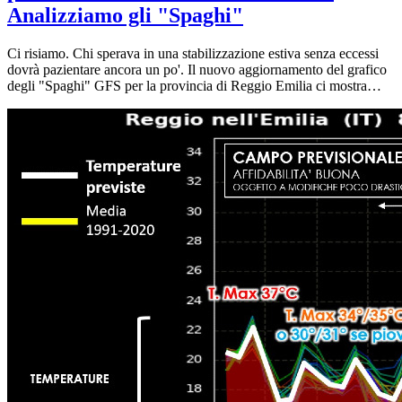
Analizziamo gli "Spaghi"
Ci risiamo. Chi sperava in una stabilizzazione estiva senza eccessi
dovrà pazientare ancora un po'. Il nuovo aggiornamento del grafico
degli "Spaghi" GFS per la provincia di Reggio Emilia ci mostra
chiaramente come l'atmosfera stia per subire una nuova e pesante
sollecitazione termica. Andiamo dritti al punto analizzando i dati
reali, separando la fase critica a breve termine dalle prime timide
speranze per il fine settimana.