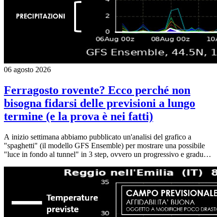
06 agosto 2026
Ferragosto rovente? Ecco perché non
bisogna fidarsi delle previsioni a lungo
termine (e la prova è nei fatti)
A inizio settimana abbiamo pubblicato un'analisi del grafico a
"spaghetti" (il modello GFS Ensemble) per mostrare una possibile
"luce in fondo al tunnel" in 3 step, ovvero un progressivo e graduale
rientro delle temperature verso valori più umani a ridosso di
Ferragosto. Oggi vi proponiamo il grafico aggiornato a 4 giorni di
distanza: scenario drasticamente cambiato. Addio (almeno per ora)
all'uscita lineare in tre step dalla bolla di caldo estremo. Se l'analisi di
inizio settimana mostrava un calo deciso a metà mese, le
elaborazioni odierne vedono un periodo di Ferragosto rovente, del
tutto paragonabile alle giornate estreme che ci stiamo lasciando alle