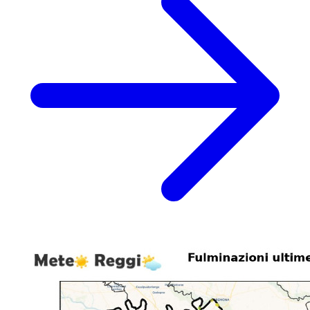
Per ricambiare la vostra fiducia e dimostrare ancora una volta la
nostra voglia di far crescere l'informazione scientifica alla portata di
tutti, siamo felici di annunciare l'uscita di una nuovissima mappa
integrata nella nostra piattaforma.