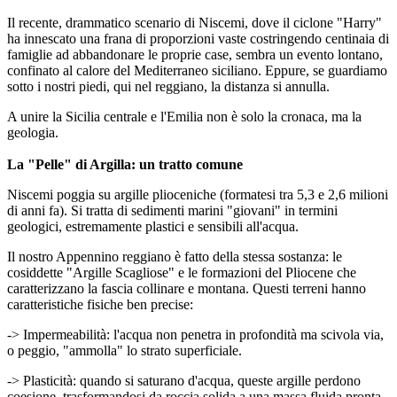
Il recente, drammatico scenario di Niscemi, dove il ciclone "Harry"
ha innescato una frana di proporzioni vaste costringendo centinaia di
famiglie ad abbandonare le proprie case, sembra un evento lontano,
confinato al calore del Mediterraneo siciliano. Eppure, se guardiamo
sotto i nostri piedi, qui nel reggiano, la distanza si annulla.
A unire la Sicilia centrale e l'Emilia non è solo la cronaca, ma la
geologia.
La "Pelle" di Argilla: un tratto comune
Niscemi poggia su argille plioceniche (formatesi tra 5,3 e 2,6 milioni
di anni fa). Si tratta di sedimenti marini "giovani" in termini
geologici, estremamente plastici e sensibili all'acqua.
Il nostro Appennino reggiano è fatto della stessa sostanza: le
cosiddette "Argille Scagliose" e le formazioni del Pliocene che
caratterizzano la fascia collinare e montana. Questi terreni hanno
caratteristiche fisiche ben precise:
-> Impermeabilità: l'acqua non penetra in profondità ma scivola via,
o peggio, "ammolla" lo strato superficiale.
-> Plasticità: quando si saturano d'acqua, queste argille perdono
coesione, trasformandosi da roccia solida a una massa fluida pronta