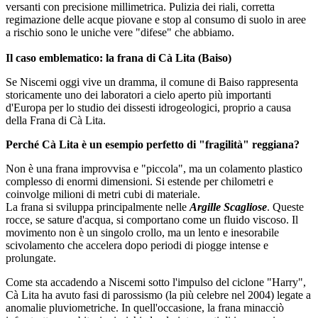
versanti con precisione millimetrica. Pulizia dei riali, corretta
regimazione delle acque piovane e stop al consumo di suolo in aree
a rischio sono le uniche vere "difese" che abbiamo.
Il caso emblematico: la frana di Cà Lita (Baiso)
Se Niscemi oggi vive un dramma, il comune di Baiso rappresenta
storicamente uno dei laboratori a cielo aperto più importanti
d'Europa per lo studio dei dissesti idrogeologici, proprio a causa
della Frana di Cà Lita.
Perché Cà Lita è un esempio perfetto di "fragilità" reggiana?
Non è una frana improvvisa e "piccola", ma un colamento plastico
complesso di enormi dimensioni. Si estende per chilometri e
coinvolge milioni di metri cubi di materiale.
La frana si sviluppa principalmente nelle
Argille Scagliose
. Queste
rocce, se sature d'acqua, si comportano come un fluido viscoso. Il
movimento non è un singolo crollo, ma un lento e inesorabile
scivolamento che accelera dopo periodi di piogge intense e
prolungate.
Come sta accadendo a Niscemi sotto l'impulso del ciclone "Harry",
Cà Lita ha avuto fasi di parossismo (la più celebre nel 2004) legate a
anomalie pluviometriche. In quell'occasione, la frana minacciò