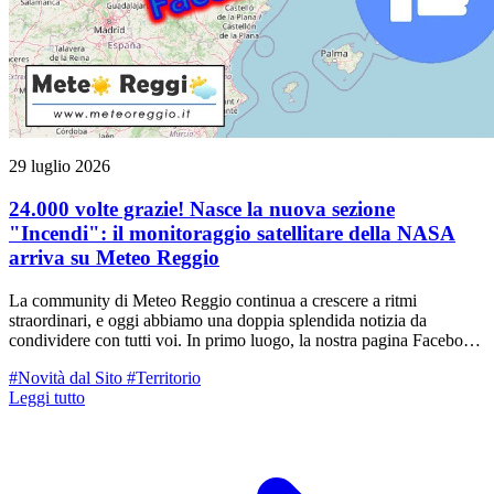
29 luglio 2026
24.000 volte grazie! Nasce la nuova sezione
"Incendi": il monitoraggio satellitare della NASA
arriva su Meteo Reggio
La community di Meteo Reggio continua a crescere a ritmi
straordinari, e oggi abbiamo una doppia splendida notizia da
condividere con tutti voi. In primo luogo, la nostra pagina Facebook
ufficiale ha superato lo straordinario traguardo dei 24.000 follower, a
#Novità dal Sito
#Territorio
cui si aggiunge la grande famiglia di appassionati che ci segue
Leggi tutto
quotidianamente su Instagram e sul canale Telegram. A questo si
unisce un immenso e sentito GRAZIE da parte di Matteo per
l'ondata di affetto, congratulazioni e vicinanza che gli avete
dimostrato in occasione del raggiungimento della sua Laurea
Magistrale in S4EDU (Didattica e Comunicazione delle Scienze).