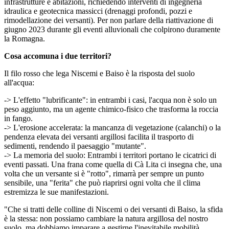
infrastrutture e abitazioni, richiedendo interventi di ingegneria
idraulica e geotecnica massicci (drenaggi profondi, pozzi e
rimodellazione dei versanti). Per non parlare della riattivazione di
giugno 2023 durante gli eventi alluvionali che colpirono duramente
la Romagna.
Cosa accomuna i due territori?
Il filo rosso che lega Niscemi e Baiso è la risposta del suolo
all'acqua:
-> L'effetto "lubrificante": in entrambi i casi, l'acqua non è solo un
peso aggiunto, ma un agente chimico-fisico che trasforma la roccia
in fango.
-> L'erosione accelerata: la mancanza di vegetazione (calanchi) o la
pendenza elevata dei versanti argillosi facilita il trasporto di
sedimenti, rendendo il paesaggio "mutante".
-> La memoria del suolo: Entrambi i territori portano le cicatrici di
eventi passati. Una frana come quella di Cà Lita ci insegna che, una
volta che un versante si è "rotto", rimarrà per sempre un punto
sensibile, una "ferita" che può riaprirsi ogni volta che il clima
estremizza le sue manifestazioni.
"Che si tratti delle colline di Niscemi o dei versanti di Baiso, la sfida
è la stessa: non possiamo cambiare la natura argillosa del nostro
suolo, ma dobbiamo imparare a gestirne l'inevitabile mobilità