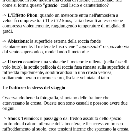
come si forma questo "
guscio
" così liscio e caratteristico?
->
L'Effetto Phon
: quando un meteorite entra nell'atmosfera a
velocità comprese tra i 11 e i 72 km/s, l'aria davanti ad esso viene
compressa violentemente, raggiungendo temperature di migliaia di
gradi.
->
Ablazione
: la superficie esterna della roccia fonde
istantaneamente. Il materiale fuso viene "
vaporizzato
" o spazzato via
dal vento supersonico, modellando il meteorite.
->
Il vetro cosmico
: una volta che il meteorite rallenta (nella fase di
volo buio), la sottile pellicola di roccia fusa rimasta sulla superficie si
raffredda rapidamente, solidificandosi in una crosta vetrosa,
solitamente nera o marrone scuro, liscia e vellutata al tatto.
Le fratture: lo stress del viaggio
Osservando bene la fotografia, si notano delle fratture che
attraversano la crosta. Queste non sono casuali e possono avere due
origini:
->
Shock Termico
: il passaggio dal freddo assoluto dello spazio
profondo al calore infernale dell'atmosfera, e il successivo brusco
raffreddamento al suolo, crea tensioni interne che spaccano la crosta.