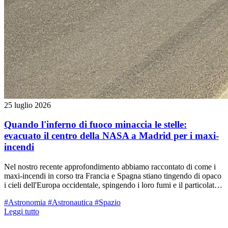
25 luglio 2026
Quando l'inferno di fuoco minaccia le stelle:
evacuato il centro della NASA a Madrid per i maxi-
incendi
Nel nostro recente approfondimento abbiamo raccontato di come i
maxi-incendi in corso tra Francia e Spagna stiano tingendo di opaco
i cieli dell'Europa occidentale, spingendo i loro fumi e il particolato
fino al nostro territorio reggiano. Ma oltre al dramma umano con
#Astronomia
#Astronautica
#Spazio
centinaia di migliaia di sfollati, il rogo divampato a ovest di Madrid
Leggi tutto
ha rischiato di spegnere letteralmente gli "occhi" con cui l'umanità
guarda l'universo. Nelle ultime ore, le fiamme hanno circondato ed