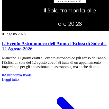
01 agosto 2026
L'Evento Astronomico dell'Anno: l'Eclissi di Sole del
12 Agosto 2026
Mancano 11 giorni esatti all'evento astronomico più atteso dell'anno:
l'Eclissi di Sole del 12 agosto 2026! Si tratta di un appuntamento
imperdibile per gli appassionati di astronomia, ma anche di uno
spettacolo unico che consigliamo a tutti i nostri lettori di non
#Astronomia
#Sole
perdersi: un fenomeno raro che rimarrà impresso nella memoria in
Leggi tutto
modo indelebile. Tuttavia, per godersi al meglio lo spettacolo ed
evitare delusioni o fraintendimenti diffusi nei media, è importante
fare un po' di chiarezza scientifica su cosa vedremo esattamente dal
nostro territorio.