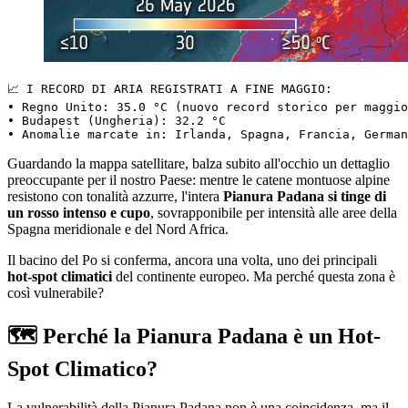
📈 I RECORD DI ARIA REGISTRATI A FINE MAGGIO:

• Regno Unito: 35.0 °C (nuovo record storico per maggio
• Budapest (Ungheria): 32.2 °C 

Guardando la mappa satellitare, balza subito all'occhio un dettaglio
preoccupante per il nostro Paese: mentre le catene montuose alpine
resistono con tonalità azzurre, l'intera
Pianura Padana si tinge di
un rosso intenso e cupo
, sovrapponibile per intensità alle aree della
Spagna meridionale e del Nord Africa.
Il bacino del Po si conferma, ancora una volta, uno dei principali
hot-spot climatici
del continente europeo. Ma perché questa zona è
così vulnerabile?
🗺️ Perché la Pianura Padana è un Hot-
Spot Climatico?
La vulnerabilità della Pianura Padana non è una coincidenza, ma il