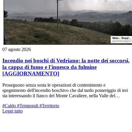
07 agosto 2026
Incendio nei boschi di Vedriano: la notte dei soccorsi,
la cappa di fumo e l'innesco da fulmine
[AGGIORNAMENTO]
Proseguono senza sosta le operazioni di contenimento e
spegnimento dell'incendio boschivo che dal tardo pomeriggio di ieri
sta interessando il fianco del Monte Cavaliere, nella Valle del
Tassobbio (nei pressi di Vedriano, Comune di Canossa/Casina). La
#Caldo
#Temporali
#Territorio
situazione resta sotto stretto monitoraggio, ma con le prime luci
Leggi tutto
dell'alba di oggi, venerdì 7 agosto, sono entrate in campo nuove
importanti risorse aeree e di terra.