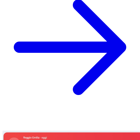
propri "forni a microonde" atmosferici.