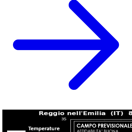
tutto paragonabile alle giornate estreme che ci stiamo lasciando alle
spalle.