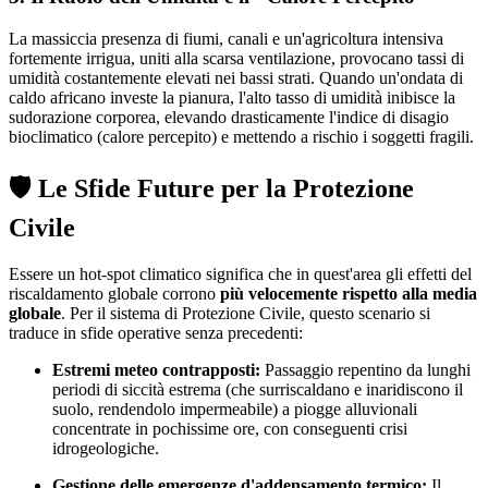
La massiccia presenza di fiumi, canali e un'agricoltura intensiva
fortemente irrigua, uniti alla scarsa ventilazione, provocano tassi di
umidità costantemente elevati nei bassi strati. Quando un'ondata di
caldo africano investe la pianura, l'alto tasso di umidità inibisce la
sudorazione corporea, elevando drasticamente l'indice di disagio
bioclimatico (calore percepito) e mettendo a rischio i soggetti fragili.
🛡️ Le Sfide Future per la Protezione
Civile
Essere un hot-spot climatico significa che in quest'area gli effetti del
riscaldamento globale corrono
più velocemente rispetto alla media
globale
. Per il sistema di Protezione Civile, questo scenario si
traduce in sfide operative senza precedenti:
Estremi meteo contrapposti:
Passaggio repentino da lunghi
periodi di siccità estrema (che surriscaldano e inaridiscono il
suolo, rendendolo impermeabile) a piogge alluvionali
concentrate in pochissime ore, con conseguenti crisi
idrogeologiche.
Gestione delle emergenze d'addensamento termico:
Il