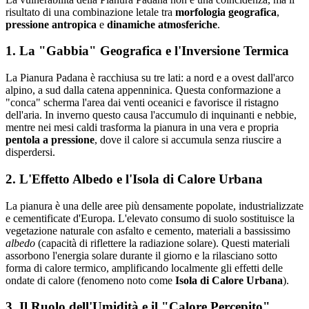
risultato di una combinazione letale tra
morfologia geografica
,
pressione antropica
e
dinamiche atmosferiche
.
1. La "Gabbia" Geografica e l'Inversione Termica
La Pianura Padana è racchiusa su tre lati: a nord e a ovest dall'arco
alpino, a sud dalla catena appenninica. Questa conformazione a
"conca" scherma l'area dai venti oceanici e favorisce il ristagno
dell'aria. In inverno questo causa l'accumulo di inquinanti e nebbie,
mentre nei mesi caldi trasforma la pianura in una vera e propria
pentola a pressione
, dove il calore si accumula senza riuscire a
disperdersi.
2. L'Effetto Albedo e l'Isola di Calore Urbana
La pianura è una delle aree più densamente popolate, industrializzate
e cementificate d'Europa. L'elevato consumo di suolo sostituisce la
vegetazione naturale con asfalto e cemento, materiali a bassissimo
albedo
(capacità di riflettere la radiazione solare). Questi materiali
assorbono l'energia solare durante il giorno e la rilasciano sotto
forma di calore termico, amplificando localmente gli effetti delle
ondate di calore (fenomeno noto come
Isola di Calore Urbana
).
3. Il Ruolo dell'Umidità e il "Calore Percepito"