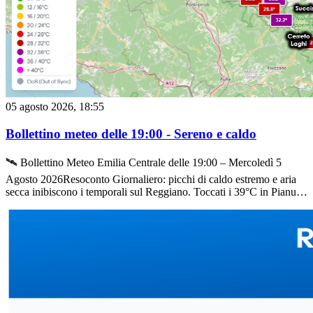
05 agosto 2026, 18:55
Bollettino meteo delle 19:00 - Sereno e caldo
🛰️ Bollettino Meteo Emilia Centrale delle 19:00 – Mercoledì 5
Agosto 2026Resoconto Giornaliero: picchi di caldo estremo e aria
secca inibiscono i temporali sul Reggiano. Toccati i 39°C in Pianura
e 33,1°C fino ai 1.000 metri di Civago. Cella isolata nel
Parmense.La giornata che va ad esaurirsi sull&#039;Emilia Centrale
verrà ricordata per una fiammata di caldo feroce e dai connotati
storici per la prima decade di agosto. A differenza dei giorni scorsi,
la combinazione tra temperature roventi e un profilo igrometrico
decisamente più secco ha frenato la miccia dell&#039;instabilità
temporalesca su gran parte del nostro territorio provinciale.🌡️
Termometri Impazziti: Dalla Pianura all&#039;Alta MontagnaLa
colonnina di mercurio ha raggiunto valori estremi, risalendo le