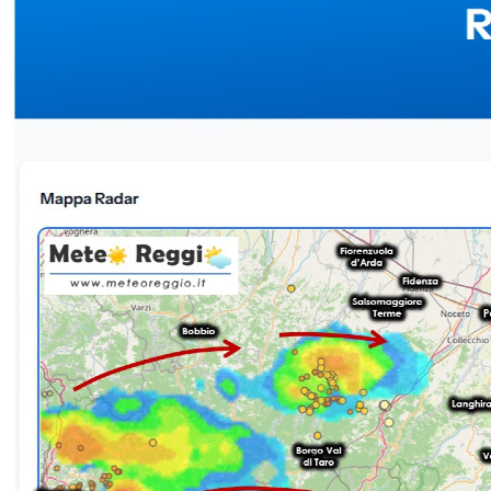
struttura si è divisa in due nuclei distinti con traiettorie e intensità
differenti.🔴 Nucleo Nord (Pianura / Bassa):Posizione attuale: un
nucleo particolarmente intenso sta transitando proprio in questi
minuti sulla periferia di Parma.Traiettoria: muove con decisione
verso est/nord-est, puntando direttamente verso i nostri Comuni del
Po e la Bassa reggiana. Si raccomanda attenzione per possibili
rovesci intensi e raffiche di vento.🟡 Nucleo Sud (Val d&#039;Enza
/ Collina):Posizione attuale: un secondo nucleo, di intensità minore
rispetto a quello di pianura ma comunque strutturato, sta
attraversando la Valle dell&#039;Enza.Traiettoria: è diretto verso la
fascia collinare reggiana, interessando in particolare i settori tra
Casina, Baiso e Viano.Fenomeni in atto: in queste zone si registrano
già le prime gocce di pioggia, accompagnate da rombi di tuono
continui che riecheggiano nell&#039;aria già da diversi minuti.