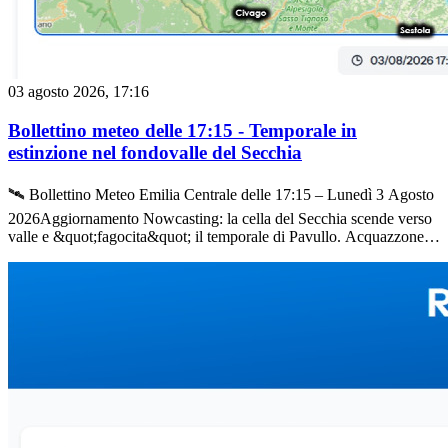
marginalmente più rapida rispetto alle sere afose, ma le temperature
rimarranno ben sopra le medie del periodo per tutta la notte, con i
valori in pianura che faticheranno a scendere sotto i 25-26°C.A cura
della Redazione di Meteo Reggio
03 agosto 2026, 17:16
Bollettino meteo delle 17:15 - Temporale in
estinzione nel fondovalle del Secchia
🛰️ Bollettino Meteo Emilia Centrale delle 17:15 – Lunedì 3 Agosto
2026Aggiornamento Nowcasting: la cella del Secchia scende verso
valle e &quot;fagocita&quot; il temporale di Pavullo. Acquazzone in
atto tra Roteglia e Castellarano. Temperature in marcato calo in
collina, con Villa Minozzo a 18,9°C.Continua il monitoraggio
dell&#039;intensa fase di instabilità convettiva che sta interessando
la nostra provincia. Rispetto al bollettino delle 16:10, la struttura
temporalesca nata nell&#039;Alta Valle del Secchia ha completato
la sua progressione verso valle, seguendo la direttrice naturale della
vallata.⛈️ Cronaca Radar: Fusione tra celle e acquazzone a
CastellaranoLe immagini della rete radar e il riscontro visivo
evidenziano una dinamica di unione tra i due sistemi:La fusione
(Merge): nel suo tragitto verso nord-est, la cella reggiana giunta
all&#039;altezza di Lugo di Baiso ha letteralmente fagocitato la