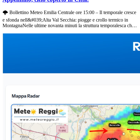
🌩️ Bollettino Meteo Emilia Centrale ore 15:00 – Il temporale cresce
e sfonda nell&#039;Alta Val Secchia: piogge e crollo termico in
MontagnaNelle ultime novanta minuti la struttura temporalesca che
andava organizzandosi a ovest si è notevolmente ampliata. Il sistema
ha valicato il confine dell&#039;Enza dal Parmense ed è penetrato
con decisione nel Reggiano, muovendosi verso l&#039;alta Valle
del Secchia, nell&#039;area compresa tra Castelnovo ne&#039;
Monti e i Gessi Triassici.⛈️ Monitoraggio e Precipitazioni in
attoAttività Elettrica e Avanzamento: Tuoni continui e fulminazioni
sono ben udibili e visibili lungo la dorsale tra il Monte Fosola e il
Monte Valestra, nel comune di Carpineti.Dove sta già piovendo:
Rovesci e piogge battenti sono in corso a Vetto, Felina e
Casina.Prossimi Comuni interessati: A Baiso e Viano il tempo tiene
ancora per poco, ma l&#039;arrivo della pioggia è ormai questione
di minuti.Pedecollinare e Capoluogo: A Reggio Emilia la situazione
resta tranquilla: dalla città si osserva l&#039;imponente incudine
temporalesca a debita distanza, anche se le prime gocce
d&#039;avanfronte stanno raggiungendo la periferia meridionale del
capoluogo e la Pedecollinare della Val d&#039;Enza.🌡️ Il netto
divario termicoIl passaggio del temporale sta generando un marcato
contrasto di temperatura tra il settore appenninico e la pianura:Nelle
aree interessate dalla pioggia: Le colonnine di mercurio subiscono