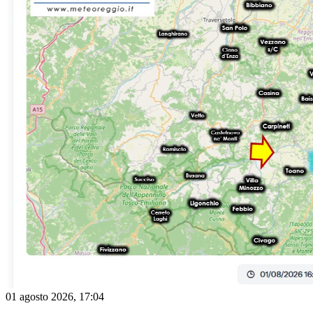
marcata instabilità.Focus Collagna: circa un&#039;ora fa
l&#039;area di Collagna è stata colpita da eventi precipitativi
decisamente intensi. Attualmente le immagini radar e il riscontro
visivo mostrano una graduale flessione dell&#039;intensità dei
fenomeni, che vanno via via attenuandosi.🌡️ Quadro Termico: La
provincia spaccata in dueSotto il profilo delle temperature, la
giornata odierna regala una spaccatura microclimatica davvero
impressionante:Tracollo in quota: nelle zone interessate dai rovesci e
dal downdraft temporalesco (aria fredda rovesciata verso il basso
dalla pioggia), le temperature sono letteralmente precipitate,
crollando sotto la soglia dei 15°C/20°C.Fornace in Pianura: sul resto
del territorio provinciale, del tutto ignorato dai temporali, il caldo
africano continua a fare da padrone con valori massimi opprimenti
che si aggirano attorno ai 37°C in Pianura.Mezza Montagna rovente:
l&#039;isoterma elevata fa sì che la soglia dei 30°C risalga fin sui
primi rilievi, raggiungendo e superando l&#039;abitato di
Castelnovo ne&#039; Monti.🔮 Tendenza per le prossime oreCon
l&#039;attenuazione dei nuclei sull&#039;Appennino reggiano,
l&#039;attività convettiva andrà ad esaurirsi nel corso del tardo
pomeriggio. L&#039;aria rinfrescata dai rovesci rimarrà confinata
sulle valli più alte del crinale, mentre in pianura e collina si
preannuncia una serata ancora molto calda, afosa e con scarsa
ventilazione.A cura della Redazione di Meteo Reggio
01 agosto 2026, 17:04