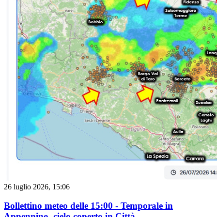
città (dove si toccano attualmente i 37,5°C), Bagnolo in Piano,
Novellara e Poviglio.La fascia d&#039;alta quota: la soglia
psicologica dei 30°C viene per ora evitata per una manciata di gradi
nelle località più elevate del nostro Appennino come Febbio,
Ospitaletto e Cerreto Laghi.Umidità e Ventilazione: i tassi di umidità
relativa si attestano attorno al 40% - 45% un po&#039; ovunque,
con una leggera ventilazione a regime di brezza in caduta dai rilievi
appenninici.
26 luglio 2026, 15:06
Bollettino meteo delle 15:00 - Temporale in
Appennino, cielo coperto in Città.