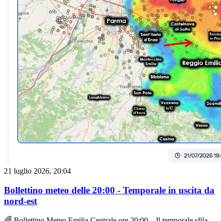
un deciso crollo, assestandosi attorno ai 18°C / 19°C.In Pianura:
Dove il sole e la stabilità resistono, le temperature risultano più alte
di ben 10°C, mantenendosi vicine ai 28°C / 29°C.
21 luglio 2026, 20:04
Bollettino meteo delle 20:00 - Temporale in uscita da
nord-est
🌈 Bollettino Meteo Emilia Centrale ore 20:00 – Il temporale sfila