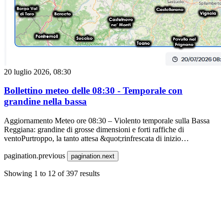
20 luglio 2026, 08:30
Bollettino meteo delle 08:30 - Temporale con
grandine nella bassa
Aggiornamento Meteo ore 08:30 – Violento temporale sulla Bassa
Reggiana: grandine di grosse dimensioni e forti raffiche di
ventoPurtroppo, la tanto attesa &quot;rinfrescata di inizio
settimana&quot; ha riservato un risvolto severo per il nostro
pagination.previous
territorio, ponendo nel mirino diretto la Bassa Reggiana. Nonostante
pagination.next
i modelli teorici ipotizzassero un passaggio prevalente a nord del Po,
Showing
1
to
12
of
397
results
l&#039;intrinseca imprevedibilità delle celle temporalesche estive ha
mostrato ancora una volta il suo lato più crudo.🔴 Criticità e Danni:
Grandine e Severa Attività ElettricaUn forte sistema temporalesco si
è organizzato rapidamente colpendo con estrema violenza
l&#039;area compresa tra Novellara, Reggiolo, Rolo e
Luzzara:Chicchi di grosse dimensioni: Si segnala una grandinata