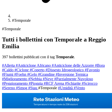
#Temporale
#Temporale
Tutti i bollettini con Temporale a Reggio
Emilia
397 bollettini pubblicati con il tag
Temporale
.
#Allerta
#Anticiclone Africano
#Anticiclone delle Azzorre
#Bora
#Caldo
#Ciclone
#Coperto
#Dissesto Idrogeologico
#Favonio
#Fiumi
#Foehn
#Gelo
#Grandine
#Inversione Termica
#Miglioramento
#Nebbia
#Neve
#Parzialmente Nuvoloso
#Peggioramento
#Pioggia
#RCF Arena
#Schiarite
#Scirocco
#Sereno
#Smog
#Stau
#Temporale
#Umidità
#Vento