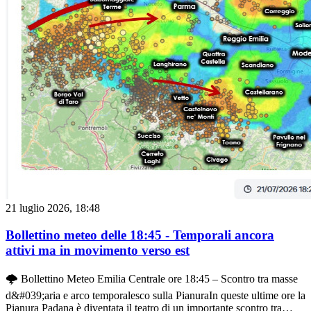
degli ArcobaleniGli ultimi raggi di Sole che filtrano da Ovest
all&#039;orizzonte stanno incontrando la parete piovosa in
allontanamento verso Est, regalando meravigliosi arcobaleni visibili
da diverse zone della pianura.
21 luglio 2026, 18:48
Bollettino meteo delle 18:45 - Temporali ancora
attivi ma in movimento verso est
🌩️ Bollettino Meteo Emilia Centrale ore 18:45 – Scontro tra masse
d&#039;aria e arco temporalesco sulla PianuraIn queste ultime ore la
Pianura Padana è diventata il teatro di un importante scontro tra