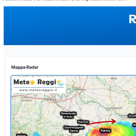
correnti d&#039;aria di diversa provenienza: da un lato il flusso
umido in risalita dalla Liguria, dall&#039;altro le correnti più fresche
in discesa dalle Alpi.Dall&#039;interazione di questi due flussi si è
generato un ben visibile arco temporalesco che sta interessando
primariamente le aree a nord del Po, toccando però con estrema
decisione anche i Comuni rivieraschi del &quot;Grande
Fiume&quot;.🔴 Il nucleo sul Po e la situazione in PianuraBassa e
Comuni del Po: In centri come Guastalla e Luzzara si concentra
attualmente il nucleo temporalesco più intenso e cattivo.
L&#039;alimentazione fornita dalla cella proveniente dal Parmense
ne sta rallentando l&#039;avanzamento, facendo stazionare i
fenomeni con rovesci di forte intensità.Capoluogo: Reggio Emilia ha
visto per ora soltanto poche gocce d&#039;acqua e qualche folata di
vento, ma la situazione è in costante mutamento.🌧️ Il punto sulla
Montagna e la CollinaMentre la Bassa fa i conti con il nucleo più
severo, la fascia collinare e montana ha visto il transito di rovesci
sparsi:Rovesci più intensi: Hanno interessato la zona di Vetto,
Castelnovo ne&#039; Monti, Carpineti e l&#039;area compresa tra
Cerredolo e Gatta.Piogge più deboli e tranquille: Hanno bagnato le
zone di Baiso e Casina.⚠️ Evoluzione a brevissimo termine
(Nowcasting)Nuovi ammassi piovosi si stanno attualmente
muovendo dal Parmense verso est. Sebbene conservino ancora
un&#039;attività elettrica piuttosto vivace, non mostrano
caratteristiche di severità o potenziale di danno elevato.Nelle