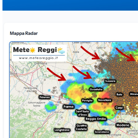
piacentino e parmense. In quel settore la minor quota del crinale
permette alle masse d&#039;aria spinte dall&#039;Anticiclone
Africano (ancora dominante a sud del crinale, sul versante tirrenico)
di scavalcare i rilievi e penetrare nella Pianura Padana.Sviluppi
convettivi: questo flusso sta favorendo la nascita di un nucleo ancora
ai suoi primordi che, partendo da Langhirano, si sta muovendo verso
la Val d&#039;Enza, arrivando a lambire il settore tra Bazzano (PR)
e Selvapiana (RE) in direzione delle colline Matildiche.Attività
elettrica: al momento non si registra ancora attività elettrica o
temporalesca organizzata: il sistema è in piena fase di maturazione e
necessita di uno stretto monitoraggio radar nelle prossime ore.I fatti
del mattino: in mattinata, intanto, una violenta cella temporalesca ha
colpito duramente il Ferrarese, schivando di un soffio il settore nord-
orientale della nostra Bassa.🌡️ Quadro Termico: clima decisamente
mite e ventilatoSul resto della provincia reggiana prevale un cielo
caratterizzato da un pallido Sole filtrato da velature o
stratificazioni.Le temperature si mantengono su valori estremamente
gradevoli, ben lontani dai picchi roventi dei giorni scorsi quando si
sfioravano diffusamente i 35°C: oggi gran parte delle stazioni di
pianura registrano valori compresi tra 27°C e 28°C, garantendo un
contesto climatico decisamente più vivibile.