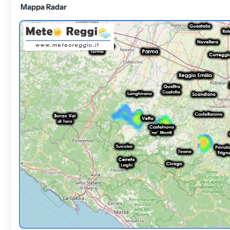
vicina cella temporalesca in risalita da Pavullo nel
Frignano.Posizione attuale: il cuore del sistema unificato si trova ora
posizionato tra Roteglia e Castellarano, al confine con il settore
ceramico modenese.Caratteristiche dei fenomeni: sebbene
l&#039;attività elettrica risulti in progressivo e paulatino calo (tuoni
sempre meno frequenti), è in atto un forte acquazzone
accompagnato da una sensibile riduzione della visibilità.🌡️ Il Quadro
Termico: refrigerio in Collina e MontagnaIl rovesciamento
d&#039;aria fredda verso il basso ha ripulito l&#039;atmosfera su
tutta la fascia collinare e montana:Fascia pedemontana/ceramica:
nelle zone attualmente interessate dalla pioggia, tra Baiso,
Castellarano e Roteglia, i termometri hanno registrato una decisa
flessione, portandosi attorno ai 28°C e garantendo una prima e
consistente sferzata di sollievo dall&#039;afa.In Alta Montagna:
valori quasi autunnali nei settori che sono stati colpiti dai rovesci
nelle scorse ore: spicca il dato di Villa Minozzo, dove la colonnina
di mercurio è precipitosamente scesa a ben 18,9°C.🔮 Tendenza per
la fine del pomeriggioLa cella temporalesca è ormai nella sua fase di
maturo smorzamento e tendente all&#039;esaurimento. Nelle
prossime ore le precipitazioni sfileranno progressivamente verso la
media pianura modenese e il sassolese, lasciando spazio a un
graduale miglioramento sull&#039;Appennino reggiano. In Pianura
padana la spinta rinfrescante arriverà sotto forma di una ventilazione
più mite da sud-ovest, pur mantenendo temperature ben più elevate