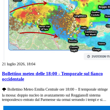
prossime battute questo secondo fronte raggiungerà la città di
Reggio Emilia e parte della Pedecollinare: ci attendiamo un
passaggio piovoso accompagnato da qualche tuono, nulla di troppo
violento o allarmante, ma comunque un peggioramento degno di
rispetto.
21 luglio 2026, 18:04
Bollettino meteo delle 18:00 - Temporale sul fianco
occidentale
🌩️ Bollettino Meteo Emilia Centrale ore 18:00 – Il temporale stringe
la mossa: doppio nucleo in avanzamento sul ReggianoIl sistema
temporalesco entrato dal Parmense sta ormai serrando i tempi e si
trova a brevissima distanza dal territorio reggiano. Come mostrano
chiaramente le ultime scansioni radar e le immagini sul campo, la