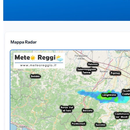
marcia. Siamo al cospetto di un impulso ben più potente: partito
dall&#039;area del Genovese, il sistema è riuscito a penetrare in
Emilia attraverso l&#039;Appennino piacentino e parmense,
sfruttando la minore altitudine e la maggiore permeabilità di quel
tratto di catena montuosa.⛰️ Il ruolo del Crinale e la dinamica in
attoLa lama del Crinale: l&#039;alta catena dell&#039;Appennino
tosco-emiliano sta letteralmente &quot;tagliando&quot; la
perturbazione in due. Tuttavia, una fetta consistente del sistema
riuscirà a scavalcare i rilievi e a penetrare verso la Pianura Padana,
con il rischio concreto che possa maturare una cella temporalesca
insidiosa.Intensità del sistema: non siamo di fronte a un evento
estremo come quello dello scorso 15 luglio, ma il nucleo richiede
comunque la massima attenzione e monitoraggio, poiché ha il
potenziale di riportare la pioggia anche sul territorio
reggiano.Attività elettrica: attualmente si registra attività elettrica
nella Val di Taro; il sistema si sta progressivamente avvicinando alle
spalle di Langhirano, puntando in direzione della Val d&#039;Enza.
👁️ Osservazioni visive sul territorioLe strutture nuvolose offrono
spunti visivi molto differenti a seconda del punto di
osservazione:Dalla Collina: la visuale verso l&#039;estremità del
sistema in avanzamento risulta parzialmente ostruita o non
ottimale.Dalla Pianura: è chiaramente distinguibile
all&#039;orizzonte ovest la sagoma scura e minacciosa del
Cumulonembo.Da Castelnovo ne&#039; Monti: lo sguardo verso il