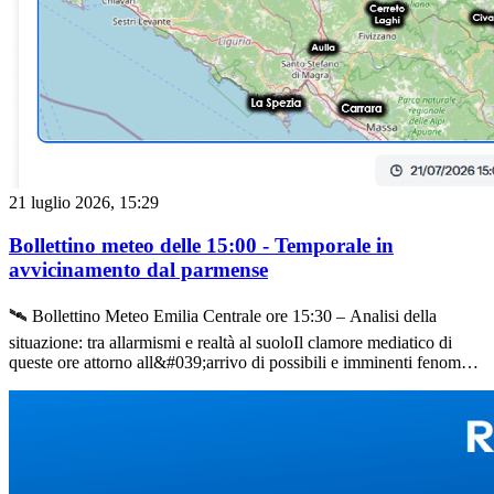
cielo regala la visione nitida di spettacolari nubi mammatus, indice di
forte turbolenza nei livelli medi e alti dell&#039;atmosfera.
21 luglio 2026, 15:29
Bollettino meteo delle 15:00 - Temporale in
avvicinamento dal parmense
🛰️ Bollettino Meteo Emilia Centrale ore 15:30 – Analisi della
situazione: tra allarmismi e realtà al suoloIl clamore mediatico di
queste ore attorno all&#039;arrivo di possibili e imminenti fenomeni
estremi sta forse sfuggendo di mano. L&#039;analisi della
situazione reale e delle mappe al suolo ci restituisce un quadro più
complesso ma al momento privo di criticità immediate.🌬️ La
dinamica in atto: infiltrazioni umide dall&#039;Appennino
occidentaleAssistiamo in queste ore all&#039;ingresso di correnti
più umide nei bassi strati proveniente dall&#039;Appennino