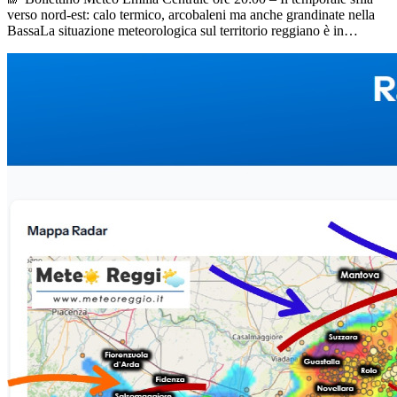
verso nord-est: calo termico, arcobaleni ma anche grandinate nella
BassaLa situazione meteorologica sul territorio reggiano è in
progressivo e generale miglioramento, sebbene gli ultimi strascichi
instabili stiano ancora interessando il settore settentrionale della
provincia.🌩️ Radar e Precipitazioni in attoSettore Bassa / Nord-Est:
Una forte cella temporalesca è ancora attiva e sta ultimando il suo
transito verso nord-est nei pressi di Rolo, Reggiolo e Novellara,
pronta ad abbandonare definitivamente il nostro territorio. Nel
frattempo, un ultimo acquazzone sta volgendo al termine su
Correggio.Capoluogo e beneficio termico: La pioggia è riuscita a
raggiungere anche la città di Reggio Emilia. Pur senza accumuli
esagerati, il passaggio precipitativo ha portato un netto e salutare
crollo termico: le colonnine di mercurio sono scese attorno ai 22°C,
regalando un&#039;atmosfera decisamente più fresca e
vivibile.Cielo in Appennino: Verso ovest e lungo la dorsale
appenninica il cielo si mantiene tuttora molto nuvoloso e scuro, ma
la fase più acuta è ormai alle spalle.🧊 Il bilancio dei danni: grandine
di grandi dimensioni nella BassaPurtroppo il passaggio del nucleo
più violento ha lasciato il segno in diversi comuni della Bassa
reggiana, dove si registrano cadute di chicchi di grandine di svariati
centimetri di diametro.Le zone maggiormente colpite risultano essere
quelle di Poviglio, Meletole, Santa Vittoria, San Bernardino e
Novellara.Chicchi di piccole dimensioni stanno interessando in
questi minuti l&#039;area delle Valli di Novellara.🌈 Lo spettacolo