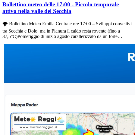
Bollettino meteo delle 17:00 - Piccolo temporale
attivo nella valle del Secchia
🌩️ Bollettino Meteo Emilia Centrale ore 17:00 – Sviluppi convettivi
tra Secchia e Dolo, ma in Pianura il caldo resta rovente (fino a
37,5°C)Pomeriggio di inizio agosto caratterizzato da un forte
contrasto atmosferico sul nostro territorio: se in quota e nei settori
interni si accende la convezione, la pianura reggiana continua a fare
i conti con un calore opprimente e cieli ampiamente soleggiati.🌩️
Nowcasting: Cumulonembo in gestazione sul confine ModeneseA
partire dalle 15:30, la nuvolosità convettiva in formazione ai piedi
della montagna, nello specifico tra la Valle del Secchia e la Valle del
Dolo, si è rapidamente organizzata:Evoluzione visiva: la struttura è
evoluta in un vero e proprio Cumulonembo. La sua caratteristica
sommità ad incudine (con la classica sagoma piatta all&#039;apice)
è ben visibile anche dalla webcam del Monte La Nuda a 1.700
metri, alle spalle del Cerreto Laghi.Attività elettrica: i primi tuoni si
stanno già facendo sentire e riecheggiano lungo la fascia di confine
tra le province di Reggio Emilia e Modena.🔥 Pianura e Bassa: Sole
e temperature fino a 38°CSul resto del territorio provinciale domina
una stabilità rovente, con il Sole che picchia duro e senza
sosta:Temperature in Pianura: si veleggia diffusamente tra i 37°C e i
38°C. I picchi più elevati si registrano nella fascia tra Reggio Emilia