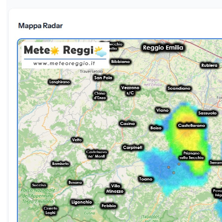
vallate e sfondando ogni soglia critica:Fornace in Pianura: nei settori
pianeggianti si sono toccati i 39°C diffusi. Anche Reggio Emilia
città ha sfiorato il muro dei quaranta gradi, registrando un valore
massimo di 38,9°C nel centro urbano.Caldo eccezionale in quota:
l&#039;isoterma bollente ha letteralmente soffocato
l&#039;Appennino. Dato emblematico quello di Civago (1.000m),
dove il termometro è salito fino all&#039;incredibile cifra di 33,1°C,
segnando uno dei valori più alti della stagione per l&#039;alta valle
del Dolo.🌩️ Quadro Convenzionale: Niente temporali sul
ReggianoNonostante l&#039;enorme potenziale termico a
disposizione, lo sviluppo dei cumulonembi ha incontrato un ostacolo
insormontabile:Effetto &quot;secco&quot;: la presenza di
un&#039;aria decisamente secca nei bassi e medi strati ha
letteralmente inibito la spinta conformativa, impedendo alle nubi di
crescere a sufficienza sul territorio reggiano.Fenomeni ai confini: i
temporali sono così rimasti relegati alle province limitrofe di
Piacenza, Parma e Bologna.Situazione attuale: in questi minuti si
nota soltanto un piccolissimo tentativo di innesco poco oltre il nostro
confine occidentale, dove una timida cella temporalesca cerca di
accendersi alle spalle di Langhirano (PR), nei pressi di Tizzano Val
Parma. Un nucleo isolato che non sembra destinato ad avere riflessi
significativi sulla nostra provincia.🔮 Tendenza per la serata e la
notteNessun refrigerio all&#039;orizzonte per la serata.
L&#039;aria secca favorirà una dispersione del calore