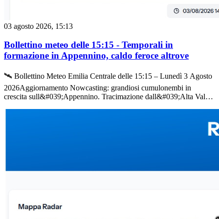
rispetto alla collina.A cura della Redazione di Meteo Reggio
03 agosto 2026, 15:13
Bollettino meteo delle 15:15 - Temporali in
formazione in Appennino, caldo feroce altrove
🛰️ Bollettino Meteo Emilia Centrale delle 15:15 – Lunedì 3 Agosto
2026Aggiornamento Nowcasting: grandiosi cumulonembi in
crescita sull&#039;Appennino. Tracimazione dall&#039;Alta Val
d&#039;Enza verso il Ventasso: innesco temporalesco con primi
fulmini e rischio grandine. In Pianura fiammata a
37°C.L&#039;avvio di settimana si presenta fotocopia dei giorni
scorsi sotto il profilo della dinamica atmosferica. Lo scenario è ben
visibile persino a occhio nudo dalla Pianura: la forte spinta termica
del primo pomeriggio sta facendo esplodere imponenti nubi
convettive lungo tutta la dorsale dell&#039;Appennino emiliano, dal
Parmense fino al Bolognese.⛈️ Cronaca Radar e Appennino:
innesco temporalesco sul VentassoL&#039;attenzione dei
meteorologi si concentra in queste minuti sul settore occidentale e
montano della nostra provincia:La dinamica dell&#039;innesco: Si
assiste a una netta tracimazione delle correnti instabili
dall&#039;Alta Valle dell&#039;Enza verso la Valle del Secchia.