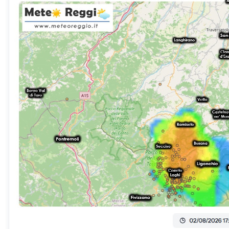
Questo travet sta alimentando un vistoso cumulonembo in rapida
espansione nella zona compresa tra il Monte Ventasso e i Gessi
Triassici.Attività elettrica e rischio grandine: Il sistema ha iniziato a
manifestare le prime fulminazioni. Nelle prossime battute sono attesi
i primi rovesci a carattere di nubifragio, con il concreto rischio di
fenomeni intensi e localizzate grandinate a causa dell&#039;elevata
energia termica in gioco.💨 Il &quot;Carburante&quot;: brezze da
nord e caldo africanoL&#039;instabilità in quota viene
costantemente &quot;pompata&quot; dal meccanismo dei venti al
suolo:Il regime di brezza: risalendo dalla Pianura verso il Crinale, i
venti di brezza spingono l&#039;aria calda e umida dei bassi strati
verso i rilievi, costringendola a salire e a condensare con
violenza.Temperature in Pianura: altrove il cielo si mantiene sereno
ma il clima è opprimente. Le temperature massime oscillano
fastidiosamente tra i 36°C e i 37°C in Pianura, mentre il
&quot;muro&quot; dei 30°C risale le valli spingendosi fin quasi ai
piedi delle montagne.I dati in Quota: attualmente si registra un
valore inferiore ai 30°C soltanto nelle località più elevate: Ospitaletto
(29,2°C), Febbio (29,0°C) e Cerreto Laghi (27,8°C).🔮 Tendenza
per le prossime oreRaccomandiamo massima attenzione su tutta la
fascia montana e sull&#039;Alto Appennino reggiano nei prossimi
60-90 minuti per la possibile estensione dei rovesci e delle raffiche
di vento. In Pianura e sulle prime colline prevalgono condizioni di
stabilità afosa, in attesa di capire se qualche sfilata nuvolosa riuscirà
a spingersi verso la fascia pedemontana nel tardo pomeriggio.A cura