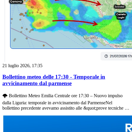
21 luglio 2026, 17:35
Bollettino meteo delle 17:30 - Temporale in
avvicinamento dal parmense
🌩️ Bollettino Meteo Emilia Centrale ore 17:30 – Nuovo impulso
dalla Liguria: temporale in avvicinamento dal ParmenseNel
bollettino precedente avevamo assistito alle &quot;prove tecniche di
trasmissione&quot;: un primo e timido sbuffo di aria umida arrivato
dalla Liguria che, pur senza particolare intensità, ha mostrato una
notevole persistenza riuscendo a sfilare fino in Romagna
nell&#039;arco di un&#039;ora.Ora la situazione sta cambiando