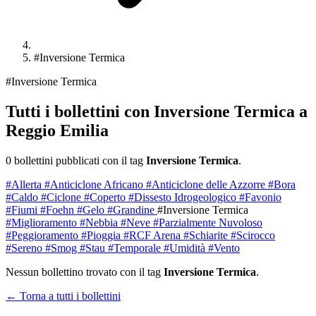
#Inversione Termica
#Inversione Termica
Tutti i bollettini con Inversione Termica a
Reggio Emilia
0 bollettini pubblicati con il tag
Inversione Termica
.
#Allerta
#Anticiclone Africano
#Anticiclone delle Azzorre
#Bora
#Caldo
#Ciclone
#Coperto
#Dissesto Idrogeologico
#Favonio
#Fiumi
#Foehn
#Gelo
#Grandine
#Inversione Termica
#Miglioramento
#Nebbia
#Neve
#Parzialmente Nuvoloso
#Peggioramento
#Pioggia
#RCF Arena
#Schiarite
#Scirocco
#Sereno
#Smog
#Stau
#Temporale
#Umidità
#Vento
Nessun bollettino trovato con il tag
Inversione Termica
.
← Torna a tutti i bollettini