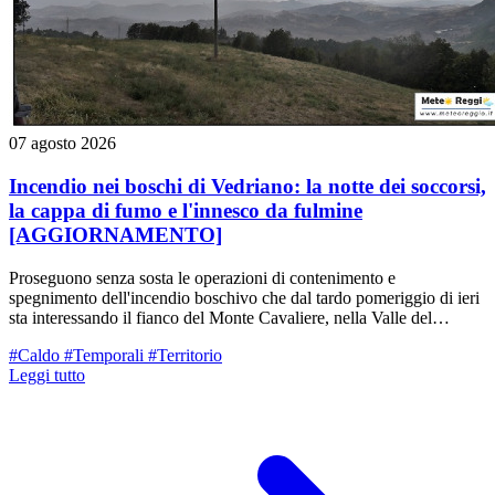
07 agosto 2026
Incendio nei boschi di Vedriano: la notte dei soccorsi,
la cappa di fumo e l'innesco da fulmine
[AGGIORNAMENTO]
Proseguono senza sosta le operazioni di contenimento e
spegnimento dell'incendio boschivo che dal tardo pomeriggio di ieri
sta interessando il fianco del Monte Cavaliere, nella Valle del
Tassobbio (nei pressi di Vedriano, Comune di Canossa/Casina). La
#Caldo
#Temporali
#Territorio
situazione resta sotto stretto monitoraggio, ma con le prime luci
Leggi tutto
dell'alba di oggi, venerdì 7 agosto, sono entrate in campo nuove
importanti risorse aeree e di terra.