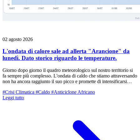
02 agosto 2026
L'ondata di calore sale ad allerta "Arancione" da
lunedì. Dato storico riguardo le temperature.
Giorno dopo giorno il quadro meteorologico sul nostro territorio si
fa sempre più complesso. L'ondata di caldo che stiamo attraversando
non ha ancora raggiunto il suo picco e promette di intensificarsi
ulteriormente nel corso della settimana. Di fronte a questo scenario,
#Crisi Climatica
#Caldo
#Anticiclone Africano
l'Agenzia per la sicurezza territoriale, la Protezione Civile e ARPAE
Leggi tutto
hanno innalzato il livello di criticità, emettendo l'Allerta n. 084/2026
con codice ARANCIONE per "temperature estreme" per la giornata
di lunedì 3 agosto. L'allerta arancione riguarda direttamente le zone
di Pianura fino alla Via Emilia dell'Emilia Centrale (compreso il
Reggiano) e il Ferrarese.