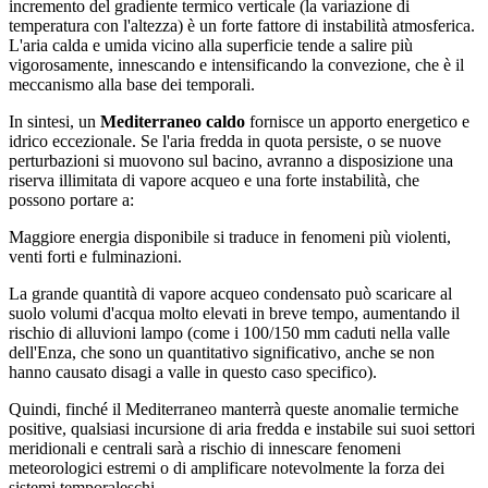
incremento del gradiente termico verticale (la variazione di
temperatura con l'altezza) è un forte fattore di instabilità atmosferica.
L'aria calda e umida vicino alla superficie tende a salire più
vigorosamente, innescando e intensificando la convezione, che è il
meccanismo alla base dei temporali.
In sintesi, un
Mediterraneo caldo
fornisce un apporto energetico e
idrico eccezionale. Se l'aria fredda in quota persiste, o se nuove
perturbazioni si muovono sul bacino, avranno a disposizione una
riserva illimitata di vapore acqueo e una forte instabilità, che
possono portare a:
Maggiore energia disponibile si traduce in fenomeni più violenti,
venti forti e fulminazioni.
La grande quantità di vapore acqueo condensato può scaricare al
suolo volumi d'acqua molto elevati in breve tempo, aumentando il
rischio di alluvioni lampo (come i 100/150 mm caduti nella valle
dell'Enza, che sono un quantitativo significativo, anche se non
hanno causato disagi a valle in questo caso specifico).
Quindi, finché il Mediterraneo manterrà queste anomalie termiche
positive, qualsiasi incursione di aria fredda e instabile sui suoi settori
meridionali e centrali sarà a rischio di innescare fenomeni
meteorologici estremi o di amplificare notevolmente la forza dei
sistemi temporaleschi.