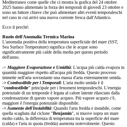
Mediterraneo come quelle che ci mostra la grafica del 24 ottobre
2025 hanno alimentato la forza dei temporali di giovedì 23 ottobre e
sono un fattore chiave che può alimentare altri eventi temporaleschi
nel caso in cui arrivi una nuova corrente fresca dall'Atlantico.
Ecco il perché:
Ruolo dell'Anomalia Termica Marina
L'anomalia positiva della temperatura superficiale del mare (SST,
Sea Surface Temperature) significa che le acque sono
significativamente più calde della media per questo periodo
dell'anno.
->
Maggiore Evaporazione e Umidità
: L'acqua più calda evapora in
quantità maggiore rispetto all'acqua più fredda. Questo processo
immette nell'aria sovrastante una massa d'aria estremamente umida.
-> Combustibile per i Temporali
: L'aria molto umida è il
"
combustibile
" principale per i fenomeni temporaleschi. L'energia
potenziale di un temporale è legata al calore latente rilasciato dalla
condensazione di questo vapore acqueo. Più vapore acqueo c'è,
maggiore è l'energia potenziale disponibile.
-> Aumento dell'Instabilità
: Quando l'aria fredda e instabile, come
quella scagliata dal ciclone "
Benjamin
", si muove sopra un mare
molto caldo, la differenza di temperatura tra la superficie del mare
(calda) e l'aria in quota (fredda) aumenta notevolmente. Questo