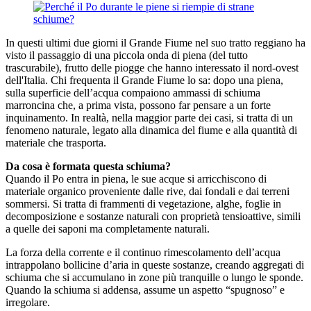
In questi ultimi due giorni il Grande Fiume nel suo tratto reggiano ha
visto il passaggio di una piccola onda di piena (del tutto
trascurabile), frutto delle piogge che hanno interessato il nord-ovest
dell'Italia. Chi frequenta il Grande Fiume lo sa: dopo una piena,
sulla superficie dell’acqua compaiono ammassi di schiuma
marroncina che, a prima vista, possono far pensare a un forte
inquinamento. In realtà, nella maggior parte dei casi, si tratta di un
fenomeno naturale, legato alla dinamica del fiume e alla quantità di
materiale che trasporta.
Da cosa è formata questa schiuma?
Quando il Po entra in piena, le sue acque si arricchiscono di
materiale organico proveniente dalle rive, dai fondali e dai terreni
sommersi. Si tratta di frammenti di vegetazione, alghe, foglie in
decomposizione e sostanze naturali con proprietà tensioattive, simili
a quelle dei saponi ma completamente naturali.
La forza della corrente e il continuo rimescolamento dell’acqua
intrappolano bollicine d’aria in queste sostanze, creando aggregati di
schiuma che si accumulano in zone più tranquille o lungo le sponde.
Quando la schiuma si addensa, assume un aspetto “spugnoso” e
irregolare.