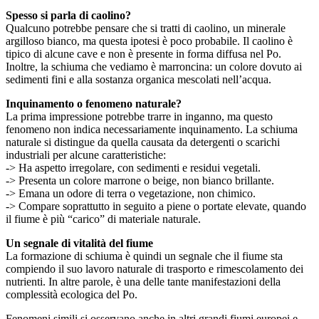
Spesso si parla di caolino?
Qualcuno potrebbe pensare che si tratti di caolino, un minerale
argilloso bianco, ma questa ipotesi è poco probabile. Il caolino è
tipico di alcune cave e non è presente in forma diffusa nel Po.
Inoltre, la schiuma che vediamo è marroncina: un colore dovuto ai
sedimenti fini e alla sostanza organica mescolati nell’acqua.
Inquinamento o fenomeno naturale?
La prima impressione potrebbe trarre in inganno, ma questo
fenomeno non indica necessariamente inquinamento. La schiuma
naturale si distingue da quella causata da detergenti o scarichi
industriali per alcune caratteristiche:
-> Ha aspetto irregolare, con sedimenti e residui vegetali.
-> Presenta un colore marrone o beige, non bianco brillante.
-> Emana un odore di terra o vegetazione, non chimico.
-> Compare soprattutto in seguito a piene o portate elevate, quando
il fiume è più “carico” di materiale naturale.
Un segnale di vitalità del fiume
La formazione di schiuma è quindi un segnale che il fiume sta
compiendo il suo lavoro naturale di trasporto e rimescolamento dei
nutrienti. In altre parole, è una delle tante manifestazioni della
complessità ecologica del Po.
Fenomeni simili si osservano anche in altri grandi fiumi europei e