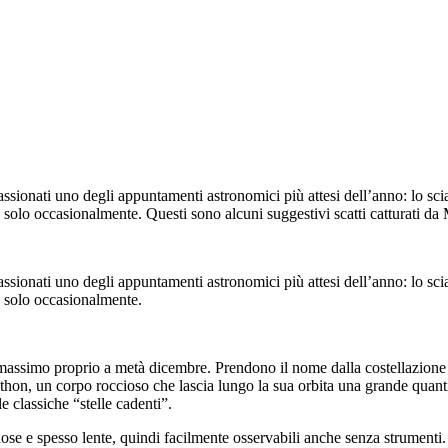
passionati uno degli appuntamenti astronomici più attesi dell’anno: lo 
 solo occasionalmente. Questi sono alcuni suggestivi scatti catturati da
passionati uno degli appuntamenti astronomici più attesi dell’anno: lo 
o solo occasionalmente.
ssimo proprio a metà dicembre. Prendono il nome dalla costellazione de
hon, un corpo roccioso che lascia lungo la sua orbita una grande quantit
e classiche “stelle cadenti”.
 e spesso lente, quindi facilmente osservabili anche senza strumenti. N