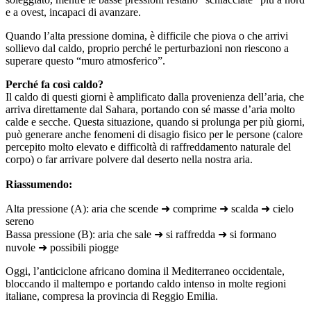
e a ovest, incapaci di avanzare.
Quando l’alta pressione domina, è difficile che piova o che arrivi
sollievo dal caldo, proprio perché le perturbazioni non riescono a
superare questo “muro atmosferico”.
Perché fa così caldo?
Il caldo di questi giorni è amplificato dalla provenienza dell’aria, che
arriva direttamente dal Sahara, portando con sé masse d’aria molto
calde e secche. Questa situazione, quando si prolunga per più giorni,
può generare anche fenomeni di disagio fisico per le persone (calore
percepito molto elevato e difficoltà di raffreddamento naturale del
corpo) o far arrivare polvere dal deserto nella nostra aria.
Riassumendo:
Alta pressione (A): aria che scende ➜ comprime ➜ scalda ➜ cielo
sereno
Bassa pressione (B): aria che sale ➜ si raffredda ➜ si formano
nuvole ➜ possibili piogge
Oggi, l’anticiclone africano domina il Mediterraneo occidentale,
bloccando il maltempo e portando caldo intenso in molte regioni
italiane, compresa la provincia di Reggio Emilia.