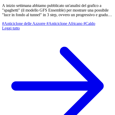
A inizio settimana abbiamo pubblicato un'analisi del grafico a
"spaghetti" (il modello GFS Ensemble) per mostrare una possibile
"luce in fondo al tunnel" in 3 step, ovvero un progressivo e graduale
rientro delle temperature verso valori più umani a ridosso di
#Anticiclone delle Azzorre
#Anticiclone Africano
#Caldo
Ferragosto. Oggi vi proponiamo il grafico aggiornato a 4 giorni di
Leggi tutto
distanza: scenario drasticamente cambiato. Addio (almeno per ora)
all'uscita lineare in tre step dalla bolla di caldo estremo. Se l'analisi di
inizio settimana mostrava un calo deciso a metà mese, le
elaborazioni odierne vedono un periodo di Ferragosto rovente, del
tutto paragonabile alle giornate estreme che ci stiamo lasciando alle
spalle.