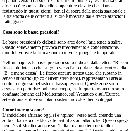
espande verso il basso e l’Europa meridionale. Questa massa d’aria
africana è responsabile delle temperature elevate che stiamo
registrando in questi giorni, ben al di sopra della media stagionale e
la traiettoria delle correnti al suolo è mostrata dalle frecce arancioni
tratteggiate.
Cosa sono le basse pressioni?
Le basse pressioni (o
cicloni
) sono aree dove l’aria tende a salire.
Questo sollevamento provoca raffreddamento e condensazione,
quindi favorisce la formazione di nuvole, pioggia e temporali.
Nell’immagine, le basse pressioni sono indicate dalla lettera “B” con
frecce blu intenso che salgono verso l'alto (aria calda al centro della
"B" e meno densa). Le frecce azzurre tratteggiate, che ruotano in
senso antiorario (tipico dell'emisfero nord), rappresentano l'aria al
suolo in ingresso nel sistema bassopressorio. Queste zone sono
associate a perturbazioni e maltempo, ma in questo momento sono
confinate lontano dal Mediterraneo, sull’Atlantico e sull’Europa
settentrionale, dove si notano sistemi nuvolosi ben sviluppati.
Come interagiscono?
L’anticiclone africano oggi si è “spinto” verso nord, creando una
sorta di barriera che blocca le perturbazioni atlantiche. Questo spiega
perché sul Mediterraneo e sull’Italia troviamo tempo stabile e
soleggiato, mentre le basse pressioni restano “schiacciate” più a nord