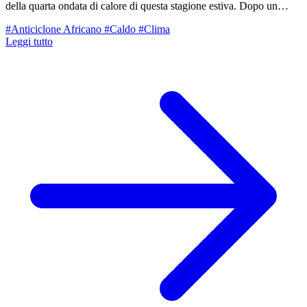
della quarta ondata di calore di questa stagione estiva. Dopo un
mese di luglio dinamico, caratterizzato da forti temporali ma anche
#Anticiclone Africano
#Caldo
#Clima
da picchi di caldo rilevanti, i modelli di calcolo confermano il ritorno
Leggi tutto
dell'anticiclone africano su scala continentale.