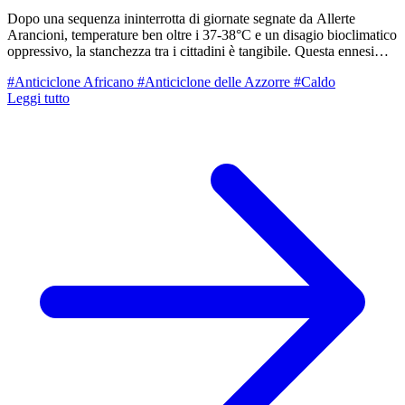
Dopo una sequenza ininterrotta di giornate segnate da Allerte
Arancioni, temperature ben oltre i 37-38°C e un disagio bioclimatico
oppressivo, la stanchezza tra i cittadini è tangibile. Questa ennesima
morsa di caldo sta mettendo a dura prova la resistenza del territorio
#Anticiclone Africano
#Anticiclone delle Azzorre
#Caldo
ed evidenzia ancora una volta come la nostra regione si trovi nel
Leggi tutto
cuore di uno dei principali "hot-spot" climatici del Pianeta. La
particolare conformazione della Pianura Padana — chiusa a tenaglia
tra le Alpi e l'Appennino, con ridotto ricambio d'aria e la vicinanza
di un mare Adriatico e Mediterraneo sempre più caldi e poco
profondi — trasformano queste configurazioni sinottiche in veri e
propri "forni a microonde" atmosferici.