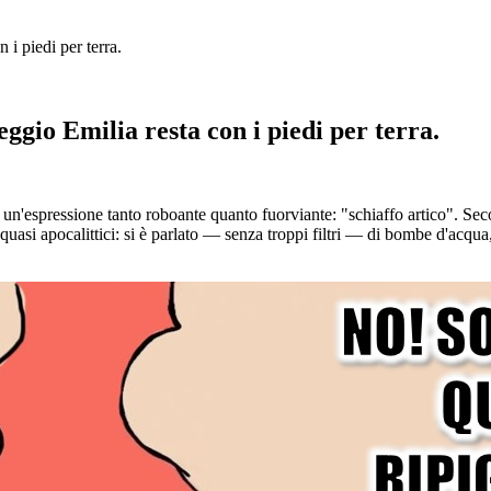
 i piedi per terra.
eggio Emilia resta con i piedi per terra.
e un'espressione tanto roboante quanto fuorviante: "schiaffo artico". Seco
si apocalittici: si è parlato — senza troppi filtri — di bombe d'acqua, 