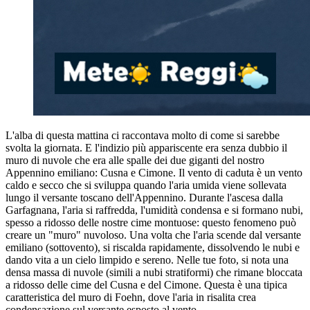
L'alba di questa mattina ci raccontava molto di come si sarebbe
svolta la giornata. E l'indizio più appariscente era senza dubbio il
muro di nuvole che era alle spalle dei due giganti del nostro
Appennino emiliano: Cusna e Cimone. Il vento di caduta è un vento
caldo e secco che si sviluppa quando l'aria umida viene sollevata
lungo il versante toscano dell'Appennino. Durante l'ascesa dalla
Garfagnana, l'aria si raffredda, l'umidità condensa e si formano nubi,
spesso a ridosso delle nostre cime montuose: questo fenomeno può
creare un "muro" nuvoloso. Una volta che l'aria scende dal versante
emiliano (sottovento), si riscalda rapidamente, dissolvendo le nubi e
dando vita a un cielo limpido e sereno. Nelle tue foto, si nota una
densa massa di nuvole (simili a nubi stratiformi) che rimane bloccata
a ridosso delle cime del Cusna e del Cimone. Questa è una tipica
caratteristica del muro di Foehn, dove l'aria in risalita crea
condensazione sul versante esposto al vento.