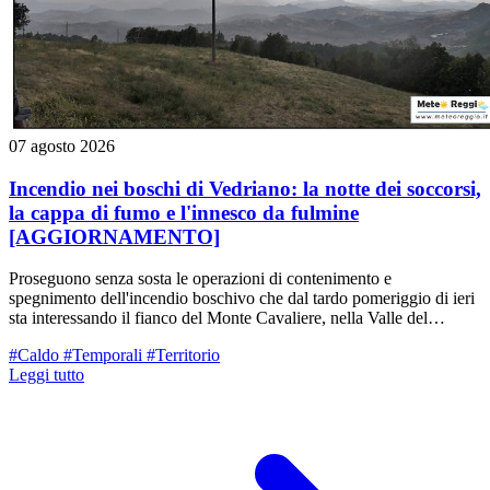
07 agosto 2026
Incendio nei boschi di Vedriano: la notte dei soccorsi,
la cappa di fumo e l'innesco da fulmine
[AGGIORNAMENTO]
Proseguono senza sosta le operazioni di contenimento e
spegnimento dell'incendio boschivo che dal tardo pomeriggio di ieri
sta interessando il fianco del Monte Cavaliere, nella Valle del
Tassobbio (nei pressi di Vedriano, Comune di Canossa/Casina). La
#Caldo
#Temporali
#Territorio
situazione resta sotto stretto monitoraggio, ma con le prime luci
Leggi tutto
dell'alba di oggi, venerdì 7 agosto, sono entrate in campo nuove
importanti risorse aeree e di terra.