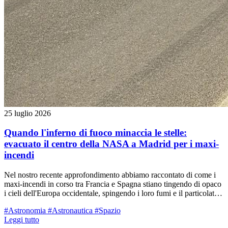
25 luglio 2026
Quando l'inferno di fuoco minaccia le stelle:
evacuato il centro della NASA a Madrid per i maxi-
incendi
Nel nostro recente approfondimento abbiamo raccontato di come i
maxi-incendi in corso tra Francia e Spagna stiano tingendo di opaco
i cieli dell'Europa occidentale, spingendo i loro fumi e il particolato
fino al nostro territorio reggiano. Ma oltre al dramma umano con
#Astronomia
#Astronautica
#Spazio
centinaia di migliaia di sfollati, il rogo divampato a ovest di Madrid
Leggi tutto
ha rischiato di spegnere letteralmente gli "occhi" con cui l'umanità