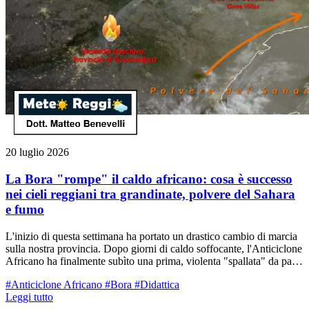
20 luglio 2026
La Bora "rompe" il caldo africano: cosa è successo
nei cieli reggiani tra grandinate, polvere del Sahara
e fumo
L'inizio di questa settimana ha portato un drastico cambio di marcia
sulla nostra provincia. Dopo giorni di caldo soffocante, l'Anticiclone
Africano ha finalmente subìto una prima, violenta "spallata" da parte
di correnti più fresche e instabili arrivate dal Mare del Nord. I primi
#Anticiclone Africano
#Bora
#Didattica
segnali di cedimento li avevamo già avvertiti durante la giornata di
Leggi tutto
domenica 19 luglio, quando il contrasto in quota tra l'aria bollente