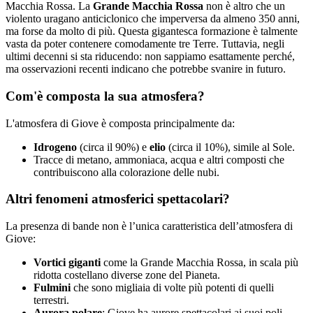
Macchia Rossa. La
Grande Macchia Rossa
non è altro che un
violento uragano anticiclonico che imperversa da almeno 350 anni,
ma forse da molto di più. Questa gigantesca formazione è talmente
vasta da poter contenere comodamente tre Terre. Tuttavia, negli
ultimi decenni si sta riducendo: non sappiamo esattamente perché,
ma osservazioni recenti indicano che potrebbe svanire in futuro.
Com'è composta la sua atmosfera?
L'atmosfera di Giove è composta principalmente da:
Idrogeno
(circa il 90%) e
elio
(circa il 10%), simile al Sole.
Tracce di metano, ammoniaca, acqua e altri composti che
contribuiscono alla colorazione delle nubi.
Altri fenomeni atmosferici spettacolari?
La presenza di bande non è l’unica caratteristica dell’atmosfera di
Giove:
Vortici giganti
come la Grande Macchia Rossa, in scala più
ridotta costellano diverse zone del Pianeta.
Fulmini
che sono migliaia di volte più potenti di quelli
terrestri.
Aurora polare
: Giove ha aurore spettacolari ai suoi poli,