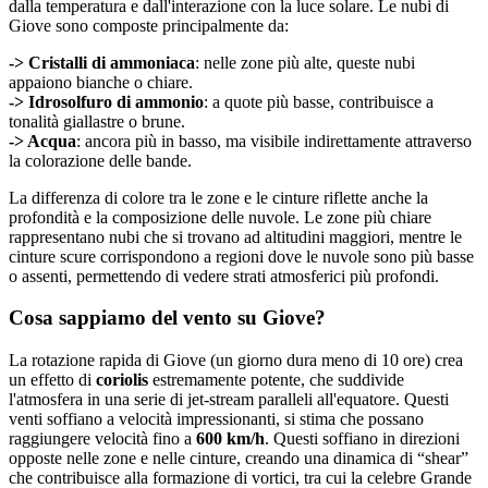
dalla temperatura e dall'interazione con la luce solare. Le nubi di
Giove sono composte principalmente da:
-> Cristalli di ammoniaca
: nelle zone più alte, queste nubi
appaiono bianche o chiare.
-> Idrosolfuro di ammonio
: a quote più basse, contribuisce a
tonalità giallastre o brune.
-> Acqua
: ancora più in basso, ma visibile indirettamente attraverso
la colorazione delle bande.
La differenza di colore tra le zone e le cinture riflette anche la
profondità e la composizione delle nuvole. Le zone più chiare
rappresentano nubi che si trovano ad altitudini maggiori, mentre le
cinture scure corrispondono a regioni dove le nuvole sono più basse
o assenti, permettendo di vedere strati atmosferici più profondi.
Cosa sappiamo del vento su Giove?
La rotazione rapida di Giove (un giorno dura meno di 10 ore) crea
un effetto di
coriolis
estremamente potente, che suddivide
l'atmosfera in una serie di jet-stream paralleli all'equatore. Questi
venti soffiano a velocità impressionanti, si stima che possano
raggiungere velocità fino a
600 km/h
. Questi soffiano in direzioni
opposte nelle zone e nelle cinture, creando una dinamica di “shear”
che contribuisce alla formazione di vortici, tra cui la celebre Grande