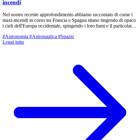
incendi
Nel nostro recente approfondimento abbiamo raccontato di come i
maxi-incendi in corso tra Francia e Spagna stiano tingendo di opaco
i cieli dell'Europa occidentale, spingendo i loro fumi e il particolato
fino al nostro territorio reggiano. Ma oltre al dramma umano con
#Astronomia
#Astronautica
#Spazio
centinaia di migliaia di sfollati, il rogo divampato a ovest di Madrid
Leggi tutto
ha rischiato di spegnere letteralmente gli "occhi" con cui l'umanità
guarda l'universo. Nelle ultime ore, le fiamme hanno circondato ed
evinto l'evacuazione d'urgenza del Madrid Deep Space
Communications Complex (MDSCC) a Robledo de Chavela, una
delle infrastrutture spaziali più critiche, affascinanti e strategiche del
pianeta.