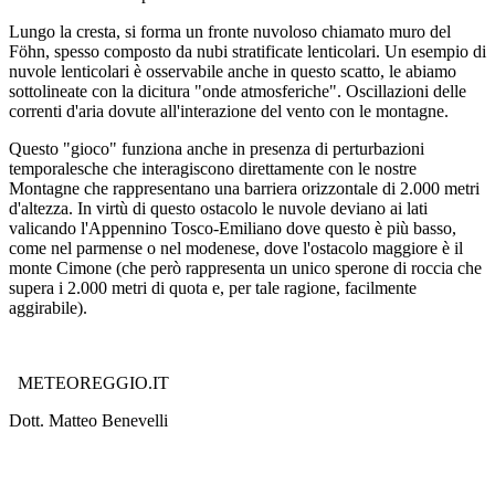
Lungo la cresta, si forma un fronte nuvoloso chiamato muro del
Föhn, spesso composto da nubi stratificate lenticolari. Un esempio di
nuvole lenticolari è osservabile anche in questo scatto, le abiamo
sottolineate con la dicitura "onde atmosferiche". Oscillazioni delle
correnti d'aria dovute all'interazione del vento con le montagne.
Questo "gioco" funziona anche in presenza di perturbazioni
temporalesche che interagiscono direttamente con le nostre
Montagne che rappresentano una barriera orizzontale di 2.000 metri
d'altezza. In virtù di questo ostacolo le nuvole deviano ai lati
valicando l'Appennino Tosco-Emiliano dove questo è più basso,
come nel parmense o nel modenese, dove l'ostacolo maggiore è il
monte Cimone (che però rappresenta un unico sperone di roccia che
supera i 2.000 metri di quota e, per tale ragione, facilmente
aggirabile).
METEOREGGIO.IT
Dott. Matteo Benevelli