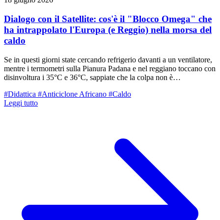
Dialogo con il Satellite: cos'è il "Blocco Omega" che
ha intrappolato l'Europa (e Reggio) nella morsa del
caldo
Se in questi giorni state cercando refrigerio davanti a un ventilatore,
mentre i termometri sulla Pianura Padana e nel reggiano toccano con
disinvoltura i 35°C e 36°C, sappiate che la colpa non è
semplicemente di "un'ondata di caldo qualunque". Sopra le nostre
#Didattica
#Anticiclone Africano
#Caldo
teste si è instaurata una delle strutture atmosferiche più robuste,
Leggi tutto
stabili e difficili da scardinare della meteorologia: un Blocco a
Omega. Guardando l'ultima spettacolare immagine catturata dal
satellite europeo, possiamo capire chiaramente cosa stia accadendo a
livello continentale e perché il tempo sembri letteralmente
"congelato" (calcisticamente parlando) in questa fase bollente.