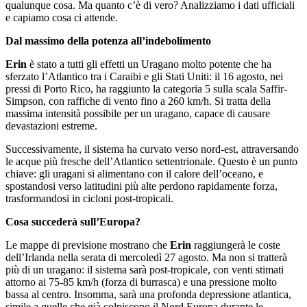
qualunque cosa. Ma quanto c’è di vero? Analizziamo i dati ufficiali
e capiamo cosa ci attende.
Dal massimo della potenza all’indebolimento
Erin
è stato a tutti gli effetti un Uragano molto potente che ha
sferzato l’Atlantico tra i Caraibi e gli Stati Uniti: il 16 agosto, nei
pressi di Porto Rico, ha raggiunto la categoria 5 sulla scala Saffir-
Simpson, con raffiche di vento fino a 260 km/h. Si tratta della
massima intensità possibile per un uragano, capace di causare
devastazioni estreme.
Successivamente, il sistema ha curvato verso nord-est, attraversando
le acque più fresche dell’Atlantico settentrionale. Questo è un punto
chiave: gli uragani si alimentano con il calore dell’oceano, e
spostandosi verso latitudini più alte perdono rapidamente forza,
trasformandosi in cicloni post-tropicali.
Cosa succederà sull’Europa?
Le mappe di previsione mostrano che
Erin
raggiungerà le coste
dell’Irlanda nella serata di mercoledì 27 agosto. Ma non si tratterà
più di un uragano: il sistema sarà post-tropicale, con venti stimati
attorno ai 75-85 km/h (forza di burrasca) e una pressione molto
bassa al centro. Insomma, sarà una profonda depressione atlantica,
simile a quelle che già colpiscono il Nord Europa durante le