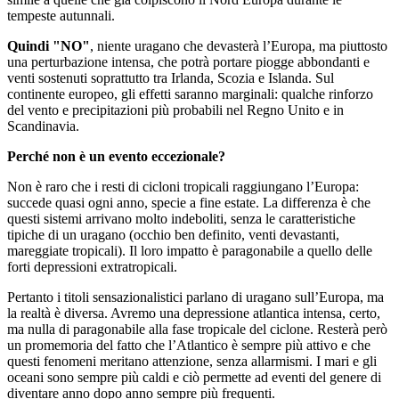
tempeste autunnali.
Quindi "NO"
, niente uragano che devasterà l’Europa, ma piuttosto
una perturbazione intensa, che potrà portare piogge abbondanti e
venti sostenuti soprattutto tra Irlanda, Scozia e Islanda. Sul
continente europeo, gli effetti saranno marginali: qualche rinforzo
del vento e precipitazioni più probabili nel Regno Unito e in
Scandinavia.
Perché non è un evento eccezionale?
Non è raro che i resti di cicloni tropicali raggiungano l’Europa:
succede quasi ogni anno, specie a fine estate. La differenza è che
questi sistemi arrivano molto indeboliti, senza le caratteristiche
tipiche di un uragano (occhio ben definito, venti devastanti,
mareggiate tropicali). Il loro impatto è paragonabile a quello delle
forti depressioni extratropicali.
Pertanto i titoli sensazionalistici parlano di uragano sull’Europa, ma
la realtà è diversa. Avremo una depressione atlantica intensa, certo,
ma nulla di paragonabile alla fase tropicale del ciclone. Resterà però
un promemoria del fatto che l’Atlantico è sempre più attivo e che
questi fenomeni meritano attenzione, senza allarmismi. I mari e gli
oceani sono sempre più caldi e ciò permette ad eventi del genere di
diventare anno dopo anno sempre più frequenti.