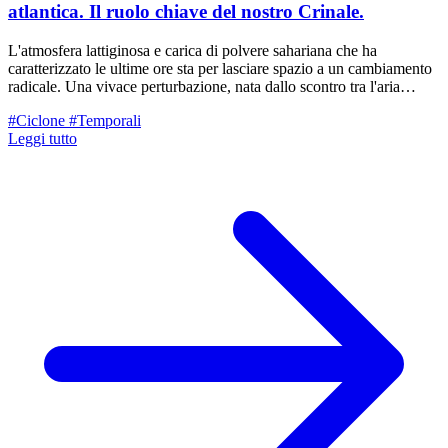
atlantica. Il ruolo chiave del nostro Crinale.
L'atmosfera lattiginosa e carica di polvere sahariana che ha
caratterizzato le ultime ore sta per lasciare spazio a un cambiamento
radicale. Una vivace perturbazione, nata dallo scontro tra l'aria
fresca atlantica e quella più mite mediterranea, è pronta a investire il
#Ciclone
#Temporali
nostro territorio. Ma, come spesso accade nella nostra provincia, la
Leggi tutto
conformazione del territorio giocherà un ruolo decisivo sulla
distribuzione delle piogge.