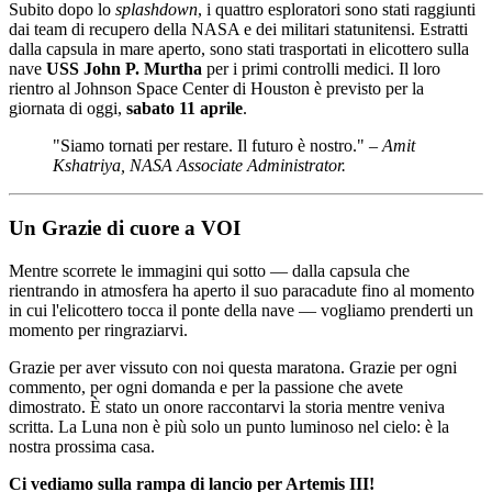
Subito dopo lo
splashdown
, i quattro esploratori sono stati raggiunti
dai team di recupero della NASA e dei militari statunitensi. Estratti
dalla capsula in mare aperto, sono stati trasportati in elicottero sulla
nave
USS John P. Murtha
per i primi controlli medici. Il loro
rientro al Johnson Space Center di Houston è previsto per la
giornata di oggi,
sabato 11 aprile
.
"Siamo tornati per restare. Il futuro è nostro." –
Amit
Kshatriya, NASA Associate Administrator.
Un Grazie di cuore a VOI
Mentre scorrete le immagini qui sotto — dalla capsula che
rientrando in atmosfera ha aperto il suo paracadute fino al momento
in cui l'elicottero tocca il ponte della nave — vogliamo prenderti un
momento per ringraziarvi.
Grazie per aver vissuto con noi questa maratona. Grazie per ogni
commento, per ogni domanda e per la passione che avete
dimostrato. È stato un onore raccontarvi la storia mentre veniva
scritta. La Luna non è più solo un punto luminoso nel cielo: è la
nostra prossima casa.
Ci vediamo sulla rampa di lancio per Artemis III!