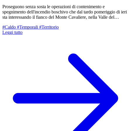
Proseguono senza sosta le operazioni di contenimento e
spegnimento dell'incendio boschivo che dal tardo pomeriggio di ieri
sta interessando il fianco del Monte Cavaliere, nella Valle del
Tassobbio (nei pressi di Vedriano, Comune di Canossa/Casina). La
#Caldo
#Temporali
#Territorio
situazione resta sotto stretto monitoraggio, ma con le prime luci
Leggi tutto
dell'alba di oggi, venerdì 7 agosto, sono entrate in campo nuove
importanti risorse aeree e di terra.