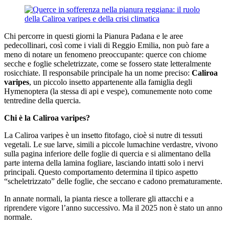
Chi percorre in questi giorni la Pianura Padana e le aree
pedecollinari, così come i viali di Reggio Emilia, non può fare a
meno di notare un fenomeno preoccupante: querce con chiome
secche e foglie scheletrizzate, come se fossero state letteralmente
rosicchiate. Il responsabile principale ha un nome preciso:
Caliroa
varipes
, un piccolo insetto appartenente alla famiglia degli
Hymenoptera (la stessa di api e vespe), comunemente noto come
tentredine della quercia.
Chi è la Caliroa varipes?
La Caliroa varipes è un insetto fitofago, cioè si nutre di tessuti
vegetali. Le sue larve, simili a piccole lumachine verdastre, vivono
sulla pagina inferiore delle foglie di quercia e si alimentano della
parte interna della lamina fogliare, lasciando intatti solo i nervi
principali. Questo comportamento determina il tipico aspetto
“scheletrizzato” delle foglie, che seccano e cadono prematuramente.
In annate normali, la pianta riesce a tollerare gli attacchi e a
riprendere vigore l’anno successivo. Ma il 2025 non è stato un anno
normale.