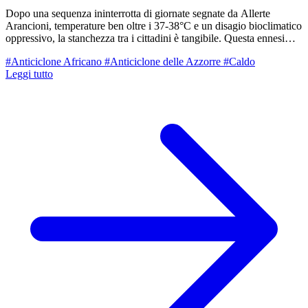
Dopo una sequenza ininterrotta di giornate segnate da Allerte
Arancioni, temperature ben oltre i 37-38°C e un disagio bioclimatico
oppressivo, la stanchezza tra i cittadini è tangibile. Questa ennesima
morsa di caldo sta mettendo a dura prova la resistenza del territorio
#Anticiclone Africano
#Anticiclone delle Azzorre
#Caldo
ed evidenzia ancora una volta come la nostra regione si trovi nel
Leggi tutto
cuore di uno dei principali "hot-spot" climatici del Pianeta. La
particolare conformazione della Pianura Padana — chiusa a tenaglia
tra le Alpi e l'Appennino, con ridotto ricambio d'aria e la vicinanza
di un mare Adriatico e Mediterraneo sempre più caldi e poco
profondi — trasformano queste configurazioni sinottiche in veri e
propri "forni a microonde" atmosferici.