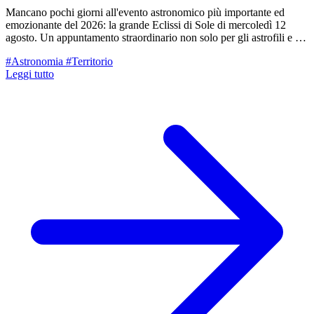
Mancano pochi giorni all'evento astronomico più importante ed
emozionante del 2026: la grande Eclissi di Sole di mercoledì 12
agosto. Un appuntamento straordinario non solo per gli astrofili e gli
esperti del settore, ma per chiunque ami guardare il cielo. Fenomeni
#Astronomia
#Territorio
come questo lasciano un ricordo indelebile, ed è fondamentale farsi
Leggi tutto
trovare pronti per viverli al meglio. Spesso, tuttavia, i mass media
tradizionali tendono a generare un po' di confusione parlando
genericamente di "buio totale" o "notte in pieno giorno". Facciamo
quindi chiarezza su cosa accadrà esattamente nel territorio reggiano,
quali sono le insidie da considerare e quali siano le condizioni ideali
per osservare l'evento.