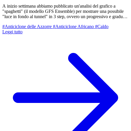
A inizio settimana abbiamo pubblicato un'analisi del grafico a
"spaghetti" (il modello GFS Ensemble) per mostrare una possibile
"luce in fondo al tunnel" in 3 step, ovvero un progressivo e graduale
rientro delle temperature verso valori più umani a ridosso di
#Anticiclone delle Azzorre
#Anticiclone Africano
#Caldo
Ferragosto. Oggi vi proponiamo il grafico aggiornato a 4 giorni di
Leggi tutto
distanza: scenario drasticamente cambiato. Addio (almeno per ora)
all'uscita lineare in tre step dalla bolla di caldo estremo. Se l'analisi di
inizio settimana mostrava un calo deciso a metà mese, le
elaborazioni odierne vedono un periodo di Ferragosto rovente, del
tutto paragonabile alle giornate estreme che ci stiamo lasciando alle
spalle.