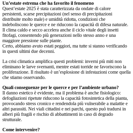
Un’estate estrema che ha favorito il fenomeno
Quest’estate 2025 è stata caratterizzata da ondate di calore
persistenti, scarse precipitazioni (nel senso di precipitazioni
distribuite molto male) e umidità ridotta, condizioni che
indeboliscono le querce e ne riducono la capacità di difesa naturale.
Il clima caldo e secco accelera anche il ciclo vitale degli insetti
fitofagi, consentendo più generazioni nello stesso anno e una
maggiore pressione sulle piante.
Certo, abbiamo avuto estati peggiori, ma tutte si stanno verificando
in questi ultimi due decenni.
La crisi climatica amplifica questi problemi: inverni più miti non
eliminano le larve svernanti, mentre estati torride ne favoriscono la
proliferazione. Il risultato è un’esplosione di infestazioni come quella
che stiamo osservando.
Quali conseguenze per le querce e per l’ambiente urbano?
Il danno estetico è evidente, ma il problema è anche fisiologico:
defogliazioni ripetute riducono la capacità fotosintetica della pianta,
provocando stress cronico e rendendola più vulnerabile a malattie e
altri parassiti. Nei viali cittadini e nei parchi, questo può tradursi in
alberi più fragili e rischio di abbattimenti in caso di degrado
strutturale.
Come intervenire?