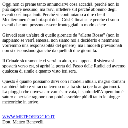
Oggi non ci preme tanto annunciarvi cosa accadrà, perché non lo 
può sapere nessuno, ma farvi riflettere sul perché abbiamo degli 
eventi così impattanti. Perché vi continuiamo a dire che il 
Mediterraneo è un hot-spot della Crisi Climatica e perché ci sono 
eventi che non possono essere fronteggiati in modo celere.
Giovedì sarà un'altra di quelle giornate da "allerta Rossa" (non lo 
sappiamo se verrà emessa, non siamo noi a deciderlo e nemmeno 
vorremmo una responsabilità del genere), ma i modelli previsionali 
non si disconstano granché da quelli di due giorni fa.
Il Crinale sicuramente ci verrà in aiuto, ma appena il sistema si 
sposterà verso est, si aprirà la porta del Passo delle Radici ed avremo 
qualcosa di simile a quanto visto ieri sera.
Questo è quanto possiamo dirvi con i modelli attuali, magari domani 
cambierà tutto e vi racconteremo un'altra storia (ce lo auguriamo). 
La pioggia che doveva arrivare è arrivata, il suolo dell'Appennino è 
saturo e per tale ragione non potrà assorbire più di tanto le piogge 
meteoriche in arrivo.
WWW.METEOREGGIO.IT
Dott. Matteo Benevelli