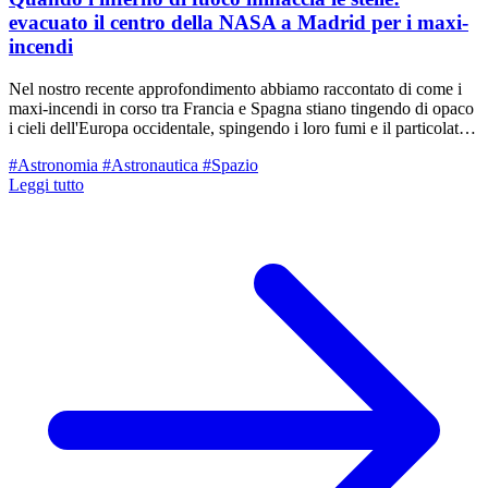
evacuato il centro della NASA a Madrid per i maxi-
incendi
Nel nostro recente approfondimento abbiamo raccontato di come i
maxi-incendi in corso tra Francia e Spagna stiano tingendo di opaco
i cieli dell'Europa occidentale, spingendo i loro fumi e il particolato
fino al nostro territorio reggiano. Ma oltre al dramma umano con
#Astronomia
#Astronautica
#Spazio
centinaia di migliaia di sfollati, il rogo divampato a ovest di Madrid
Leggi tutto
ha rischiato di spegnere letteralmente gli "occhi" con cui l'umanità
guarda l'universo. Nelle ultime ore, le fiamme hanno circondato ed
evinto l'evacuazione d'urgenza del Madrid Deep Space
Communications Complex (MDSCC) a Robledo de Chavela, una
delle infrastrutture spaziali più critiche, affascinanti e strategiche del
pianeta.