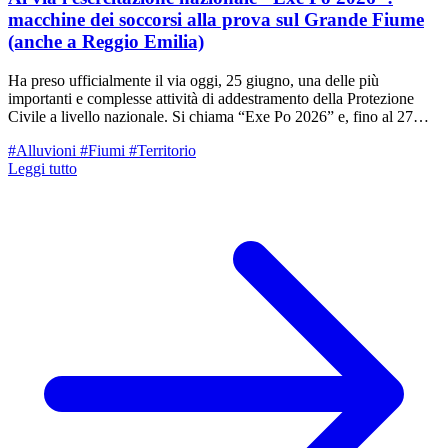
macchine dei soccorsi alla prova sul Grande Fiume
(anche a Reggio Emilia)
Ha preso ufficialmente il via oggi, 25 giugno, una delle più
importanti e complesse attività di addestramento della Protezione
Civile a livello nazionale. Si chiama “Exe Po 2026” e, fino al 27
giugno, vedrà l'Emilia-Romagna fare squadra con Piemonte,
#Alluvioni
#Fiumi
#Territorio
Lombardia e Veneto per simulare la risposta a una straordinaria e
Leggi tutto
complessa ondata di piena del fiume Po. L'evento è coordinato dal
Dipartimento nazionale di Protezione civile, in stretta collaborazione
con l'AiPo (Agenzia Interregionale per il fiume Po) e le quattro
Regioni coinvolte. L'obiettivo principale è testare sul campo modelli
d’intervento, flussi di comunicazione e la sinergia tra i vari livelli
istituzionali di fronte a un rischio alluvionale, idrogeologico e
idraulico su vasta scala.