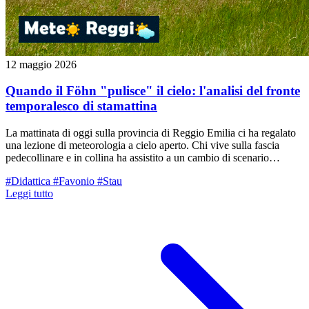
12 maggio 2026
Quando il Föhn "pulisce" il cielo: l'analisi del fronte
temporalesco di stamattina
La mattinata di oggi sulla provincia di Reggio Emilia ci ha regalato
una lezione di meteorologia a cielo aperto. Chi vive sulla fascia
pedecollinare e in collina ha assistito a un cambio di scenario
repentino: nel giro di pochi minuti, l'umidità della pianura è stata
#Didattica
#Favonio
#Stau
spazzata via da un'irruzione d'aria secca e turbolenta, che ha
Leggi tutto
generato un breve ma scenografico rovescio di pioggia.