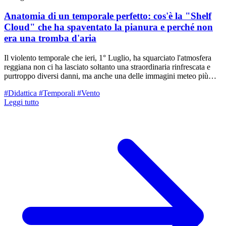
Anatomia di un temporale perfetto: cos'è la "Shelf
Cloud" che ha spaventato la pianura e perché non
era una tromba d'aria
Il violento temporale che ieri, 1° Luglio, ha squarciato l'atmosfera
reggiana non ci ha lasciato soltanto una straordinaria rinfrescata e
purtroppo diversi danni, ma anche una delle immagini meteo più
spettacolari dell'anno. La magnifica fotografia scattata da Michele
#Didattica
#Temporali
#Vento
dalle colline e arricchita dalla grafica didattica di Matteo mostra una
Leggi tutto
monumentale "Shelf Cloud" (in italiano nube a mensola) che avanza
minacciosa sulla nostra Pianura. Cerchiamo di capire insieme, con
parole semplici, come si forma questo "mostro" di vapore e qual è la
differenza fondamentale tra i venti che hanno flagellato la nostra
provincia e una vera tromba d'aria.