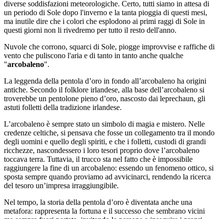
diverse soddisfazioni meteorologiche. Certo, tutti siamo in attesa di
un periodo di Sole dopo l'inverno e la tanta pioggia di questi mesi,
ma inutile dire che i colori che esplodono ai primi raggi di Sole in
questi giorni non li rivedremo per tutto il resto dell'anno.
Nuvole che corrono, squarci di Sole, piogge improvvise e raffiche di
vento che puliscono l'aria e di tanto in tanto anche qualche
"
arcobaleno
".
La leggenda della pentola d’oro in fondo all’arcobaleno ha origini
antiche. Secondo il folklore irlandese, alla base dell’arcobaleno si
troverebbe un pentolone pieno d’oro, nascosto dai leprechaun, gli
astuti folletti della tradizione irlandese.
L’arcobaleno è sempre stato un simbolo di magia e mistero. Nelle
credenze celtiche, si pensava che fosse un collegamento tra il mondo
degli uomini e quello degli spiriti, e che i folletti, custodi di grandi
ricchezze, nascondessero i loro tesori proprio dove l’arcobaleno
toccava terra. Tuttavia, il trucco sta nel fatto che è impossibile
raggiungere la fine di un arcobaleno: essendo un fenomeno ottico, si
sposta sempre quando proviamo ad avvicinarci, rendendo la ricerca
del tesoro un’impresa irraggiungibile.
Nel tempo, la storia della pentola d’oro è diventata anche una
metafora: rappresenta la fortuna e il successo che sembrano vicini