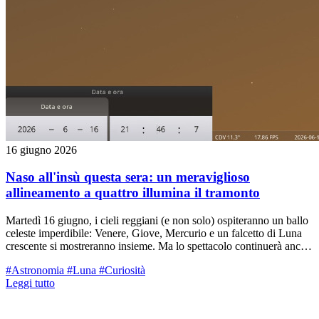
16 giugno 2026
Naso all'insù questa sera: un meraviglioso
allineamento a quattro illumina il tramonto
Martedì 16 giugno, i cieli reggiani (e non solo) ospiteranno un ballo
celeste imperdibile: Venere, Giove, Mercurio e un falcetto di Luna
crescente si mostreranno insieme. Ma lo spettacolo continuerà anche
nei prossimi giorni. Ecco la guida completa per non perdersi nulla.
#Astronomia
#Luna
#Curiosità
Leggi tutto