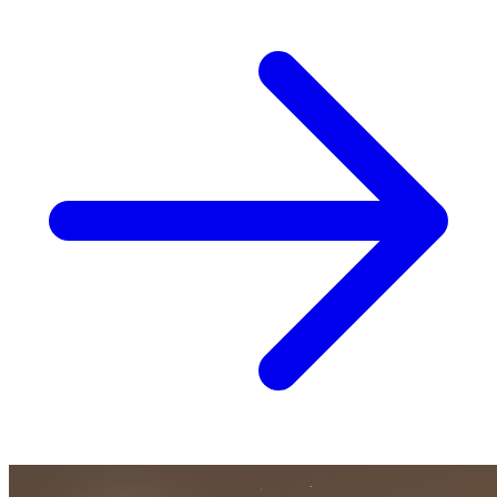
evinto l'evacuazione d'urgenza del Madrid Deep Space
Communications Complex (MDSCC) a Robledo de Chavela, una
delle infrastrutture spaziali più critiche, affascinanti e strategiche del
pianeta.