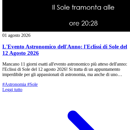
01 agosto 2026
L'Evento Astronomico dell'Anno: l'Eclissi di Sole del
12 Agosto 2026
Mancano 11 giorni esatti all'evento astronomico più atteso dell'anno:
l'Eclissi di Sole del 12 agosto 2026! Si tratta di un appuntamento
imperdibile per gli appassionati di astronomia, ma anche di uno
spettacolo unico che consigliamo a tutti i nostri lettori di non
#Astronomia
#Sole
perdersi: un fenomeno raro che rimarrà impresso nella memoria in
Leggi tutto
modo indelebile. Tuttavia, per godersi al meglio lo spettacolo ed
evitare delusioni o fraintendimenti diffusi nei media, è importante
fare un po' di chiarezza scientifica su cosa vedremo esattamente dal
nostro territorio.