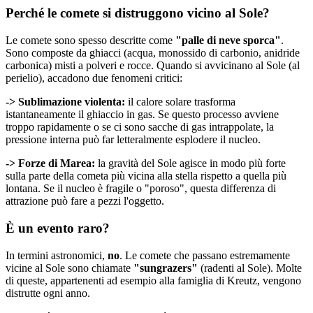
Perché le comete si distruggono vicino al Sole?
Le comete sono spesso descritte come
"palle di neve sporca"
.
Sono composte da ghiacci (acqua, monossido di carbonio, anidride
carbonica) misti a polveri e rocce. Quando si avvicinano al Sole (al
perielio), accadono due fenomeni critici:
-> Sublimazione violenta:
il calore solare trasforma
istantaneamente il ghiaccio in gas. Se questo processo avviene
troppo rapidamente o se ci sono sacche di gas intrappolate, la
pressione interna può far letteralmente esplodere il nucleo.
-> Forze di Marea:
la gravità del Sole agisce in modo più forte
sulla parte della cometa più vicina alla stella rispetto a quella più
lontana. Se il nucleo è fragile o "poroso", questa differenza di
attrazione può fare a pezzi l'oggetto.
È un evento raro?
In termini astronomici,
no
. Le comete che passano estremamente
vicine al Sole sono chiamate
"sungrazers"
(radenti al Sole). Molte
di queste, appartenenti ad esempio alla famiglia di Kreutz, vengono
distrutte ogni anno.