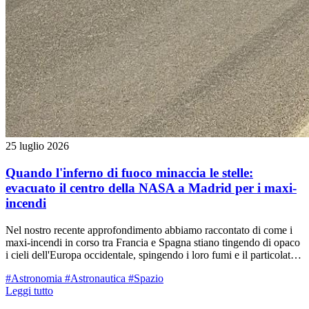
25 luglio 2026
Quando l'inferno di fuoco minaccia le stelle:
evacuato il centro della NASA a Madrid per i maxi-
incendi
Nel nostro recente approfondimento abbiamo raccontato di come i
maxi-incendi in corso tra Francia e Spagna stiano tingendo di opaco
i cieli dell'Europa occidentale, spingendo i loro fumi e il particolato
fino al nostro territorio reggiano. Ma oltre al dramma umano con
#Astronomia
#Astronautica
#Spazio
centinaia di migliaia di sfollati, il rogo divampato a ovest di Madrid
Leggi tutto
ha rischiato di spegnere letteralmente gli "occhi" con cui l'umanità
guarda l'universo. Nelle ultime ore, le fiamme hanno circondato ed