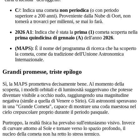
C/
: Indica una cometa
non periodica
(o con periodo
superiore a 200 anni). Proveniente dalla Nube di Oort, non
tornerà a trovarci per millenni, se mai lo farà.
2026 A1
: Indica che è stata la
prima (1)
cometa scoperta nella
prima quindicina di gennaio (A)
dell'anno
2026
.
(MAPS)
: È il nome del programma di ricerca che ha scoperto
la cometa, come da tradizione dell'Unione Astronomica
Internazionale.
Grandi promesse, triste epilogo
Sì, la MAPS prometteva decisamente bene. Al momento della
scoperta, i modelli orbitali e di luminosità suggerivano che potesse
diventare visibile a occhio nudo, raggiungendo una magnitudine
negativa (simile a quella di Venere o Sirio). Gli astronomi speravano
in una "Grande Cometa", capace di mostrare una coda maestosa nel
cielo crepuscolare proprio durante il periodo pasquale.
Purtroppo, la realtà fisica ha prevalso sull'entusiasmo visivo. Invece
di curvare attorno al Sole e tornare verso lo spazio profondo, il
nucleo della cometa non ha retto lo stress termico.