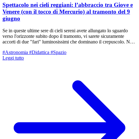
Spettacolo nei cieli reggiani: l’abbraccio tra Giove e
Venere (con il tocco di Mercurio) al tramonto del 9
giugno
Se in queste ultime sere di cieli sereni avete allungato lo sguardo
verso l'orizzonte subito dopo il tramonto, vi sarete sicuramente
accorti di due "fari" luminosissimi che dominano il crepuscolo. Non
si tratta di aerei né di satelliti artificiali: sono Venere e Giove, i due
#Astronomia
#Didattica
#Spazio
pianeti più brillanti del nostro Sistema Solare, che sera dopo sera si
Leggi tutto
sono avvicinati sempre di più. Il culmine di questo lento valzer
celeste avverrà nella serata di domani, martedì 9 giugno, quando
assisteremo a una splendida congiunzione stretta. I due pianeti
sembreranno quasi sfiorarsi in un bacio apparente, pronti al
"sorpasso" astronomico, accompagnati a breve distanza da un terzo,
timido ospite: il piccolo Mercurio.