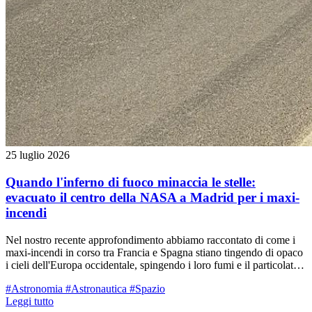
25 luglio 2026
Quando l'inferno di fuoco minaccia le stelle:
evacuato il centro della NASA a Madrid per i maxi-
incendi
Nel nostro recente approfondimento abbiamo raccontato di come i
maxi-incendi in corso tra Francia e Spagna stiano tingendo di opaco
i cieli dell'Europa occidentale, spingendo i loro fumi e il particolato
fino al nostro territorio reggiano. Ma oltre al dramma umano con
#Astronomia
#Astronautica
#Spazio
centinaia di migliaia di sfollati, il rogo divampato a ovest di Madrid
Leggi tutto
ha rischiato di spegnere letteralmente gli "occhi" con cui l'umanità