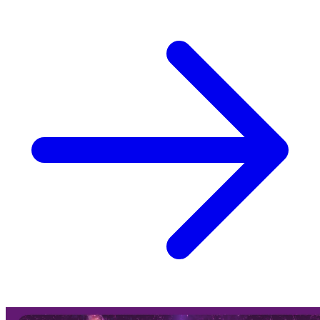
guarda l'universo. Nelle ultime ore, le fiamme hanno circondato ed
evinto l'evacuazione d'urgenza del Madrid Deep Space
Communications Complex (MDSCC) a Robledo de Chavela, una
delle infrastrutture spaziali più critiche, affascinanti e strategiche del
pianeta.