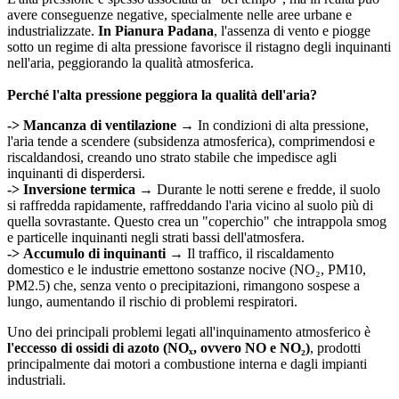
avere conseguenze negative, specialmente nelle aree urbane e
industrializzate.
In Pianura Padana
, l'assenza di vento e piogge
sotto un regime di alta pressione favorisce il ristagno degli inquinanti
nell'aria, peggiorando la qualità atmosferica.
Perché l'alta pressione peggiora la qualità dell'aria?
->
Mancanza di ventilazione
→ In condizioni di alta pressione,
l'aria tende a scendere (subsidenza atmosferica), comprimendosi e
riscaldandosi, creando uno strato stabile che impedisce agli
inquinanti di disperdersi.
->
Inversione termica
→ Durante le notti serene e fredde, il suolo
si raffredda rapidamente, raffreddando l'aria vicino al suolo più di
quella sovrastante. Questo crea un "coperchio" che intrappola smog
e particelle inquinanti negli strati bassi dell'atmosfera.
->
Accumulo di inquinanti
→ Il traffico, il riscaldamento
domestico e le industrie emettono sostanze nocive (NO₂, PM10,
PM2.5) che, senza vento o precipitazioni, rimangono sospese a
lungo, aumentando il rischio di problemi respiratori.
Uno dei principali problemi legati all'inquinamento atmosferico è
l'eccesso di ossidi di azoto (NOₓ, ovvero NO e NO₂)
, prodotti
principalmente dai motori a combustione interna e dagli impianti
industriali.