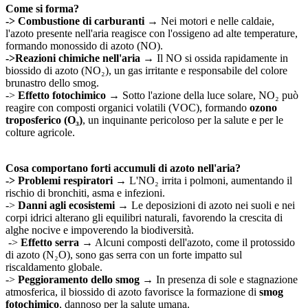
Come si forma?
->
Combustione di carburanti
→ Nei motori e nelle caldaie,
l'azoto presente nell'aria reagisce con l'ossigeno ad alte temperature,
formando monossido di azoto (NO).
->
Reazioni chimiche nell'aria
→ Il NO si ossida rapidamente in
biossido di azoto (NO₂), un gas irritante e responsabile del colore
brunastro dello smog.
->
Effetto fotochimico
→ Sotto l'azione della luce solare, NO₂ può
reagire con composti organici volatili (VOC), formando
ozono
troposferico (O₃)
, un inquinante pericoloso per la salute e per le
colture agricole.
Cosa comportano forti accumuli di azoto nell'aria?
->
Problemi respiratori
→ L'NO₂ irrita i polmoni, aumentando il
rischio di bronchiti, asma e infezioni.
->
Danni agli ecosistemi
→ Le deposizioni di azoto nei suoli e nei
corpi idrici alterano gli equilibri naturali, favorendo la crescita di
alghe nocive e impoverendo la biodiversità.
->
Effetto serra
→ Alcuni composti dell'azoto, come il protossido
di azoto (N₂O), sono gas serra con un forte impatto sul
riscaldamento globale.
->
Peggioramento dello smog
→ In presenza di sole e stagnazione
atmosferica, il biossido di azoto favorisce la formazione di
smog
fotochimico
, dannoso per la salute umana.