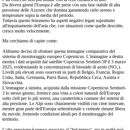
Da diversi giorni l'Europa è alle prese con una fase stabile di alta
pressione delle Azzorre che domina garantendo cielo sereno e
temperature sopra la media del periodo.
Tuttavia questo fenomeno ha aspetti negativi legati soprattutto
all'inquinamento dell'aria che, con situazioni come quelle descritte,
cresce molto velocemente.
Ma cerchiamo di capire come:
Abbiamo deciso di sfruttare questa immagine comparativa del
sistema di monitoraggio europeo Copernicus.
L'immagine a destra
mostra i dati acquisiti dal satellite Copernicus Sentinel-5P il 3 marzo
2025, evidenziando le concentrazioni di biossido di azoto (NO₂).
Livelli più elevati sono osservati su parti di Belgio, Francia, Regno
Unito, Italia, Germania, Paesi Bassi, Repubblica Ceca, Austria e
Slovacchia.
L'immagine a sinistra, acquisita dalla missione Copernicus Sentinel-
3 lo stesso giorno, fornisce una vista a colori naturali dell'Europa
sotto cieli per lo più sereni, una caratteristica comune dei sistemi di
alta pressione.
Le Alpi sono chiaramente visibili con cime innevate,
mentre gran parte dell'Europa settentrionale e centrale rimane libera
da nuvole, fornendo condizioni ideali per il monitoraggio del
territorio.
L'alta pressione è spesso associata al "bel tempo", ma in realtà può