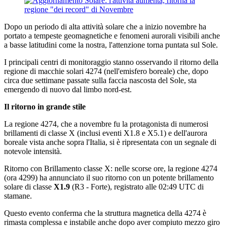
Dopo un periodo di alta attività solare che a inizio novembre ha
portato a tempeste geomagnetiche e fenomeni aurorali visibili anche
a basse latitudini come la nostra, l'attenzione torna puntata sul Sole.
I principali centri di monitoraggio stanno osservando il ritorno della
regione di macchie solari 4274 (nell'emisfero boreale) che, dopo
circa due settimane passate sulla faccia nascosta del Sole, sta
emergendo di nuovo dal limbo nord-est.
Il ritorno in grande stile
La regione 4274, che a novembre fu la protagonista di numerosi
brillamenti di classe X (inclusi eventi X1.8 e X5.1) e dell'aurora
boreale vista anche sopra l'Italia, si è ripresentata con un segnale di
notevole intensità.
Ritorno con Brillamento classe X: nelle scorse ore, la regione 4274
(ora 4299) ha annunciato il suo ritorno con un potente brillamento
solare di classe
X1.9
(R3 - Forte), registrato alle 02:49 UTC di
stamane.
Questo evento conferma che la struttura magnetica della 4274 è
rimasta complessa e instabile anche dopo aver compiuto mezzo giro