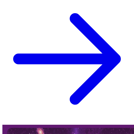
responsabili si trovano ormai vicine al "bordo" del disco solare
(prossime al tramonto dal nostro punto di vista visivo), eppure la
loro potenza è tale da scaricare effetti evidenti anche sulla Terra.