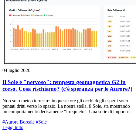
04 luglio 2026
Il Sole è "nervoso": tempesta geomagnetica G2 in
corso. Cosa rischiamo? (c'è speranza per le Aurore?)
Non solo meteo terrestre: in queste ore gli occhi degli esperti sono
puntati dritti verso lo spazio. La nostra stella, il Sole, sta mostrando
un comportamento decisamente "irrequieto". Una serie di importanti
brillamenti e un gruppo di enormi macchie solari stanno
#Aurora Boreale
#Sole
letteralmente bombardando il nostro pianeta con un flusso di
Leggi tutto
particelle cariche, tanto da innescare una tempesta geomagnetica di
classe G2 (moderata). La cosa curiosa? Le macchie solari