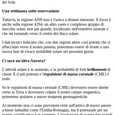
del Sole.
Una settimana sotto osservazione
Tuttavia, la regione 4299 non è l'unica a destare interesse. Il focus è
anche sulla regione 4294, un altro vasto e complesso gruppo di
macchie solari, ben più grande, localizzato nell'emisfero australe e
che sta ruotando verso il centro del disco solare.
I dati tecnici indicano che, con due regioni attive così potenti che si
affacciano verso il nostro pianeta, potremmo essere di fronte a una
nuova fase di vivace instabilità solare nei prossimi giorni.
Ci sarà un'altra Aurora?
L'attività solare è in aumento, e la probabilità di forti
brillamenti
di
classe X (i più potenti) e l'
espulsione di massa coronale
(CME) è
reale.
Se le espulsioni di massa coronale (CME) dovessero essere dirette
verso la Terra e dovessero colpire il nostro campo magnetico,
potremmo assistere a nuove tempeste geomagnetiche.
Al momento non ci sono previsioni certe sull'arrivo di nuove aurore
a basse latitudini come l'Emilia-Romagna, ma il potenziale per un
evento significativo è in aumento. L'evoluzione di queste due grandi