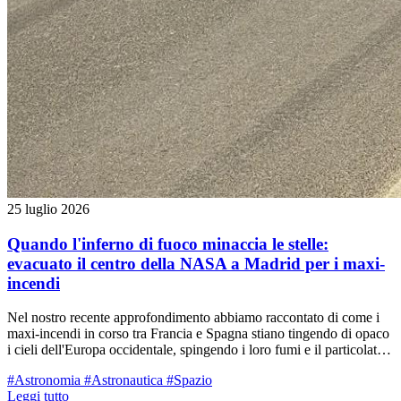
25 luglio 2026
Quando l'inferno di fuoco minaccia le stelle:
evacuato il centro della NASA a Madrid per i maxi-
incendi
Nel nostro recente approfondimento abbiamo raccontato di come i
maxi-incendi in corso tra Francia e Spagna stiano tingendo di opaco
i cieli dell'Europa occidentale, spingendo i loro fumi e il particolato
fino al nostro territorio reggiano. Ma oltre al dramma umano con
#Astronomia
#Astronautica
#Spazio
centinaia di migliaia di sfollati, il rogo divampato a ovest di Madrid
Leggi tutto
ha rischiato di spegnere letteralmente gli "occhi" con cui l'umanità