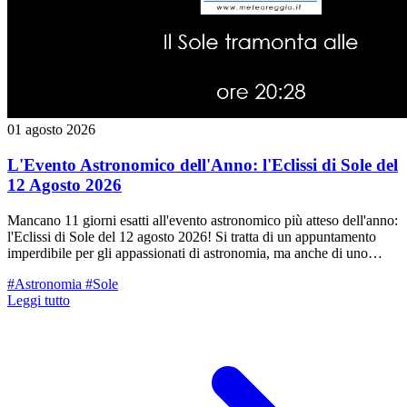
01 agosto 2026
L'Evento Astronomico dell'Anno: l'Eclissi di Sole del
12 Agosto 2026
Mancano 11 giorni esatti all'evento astronomico più atteso dell'anno:
l'Eclissi di Sole del 12 agosto 2026! Si tratta di un appuntamento
imperdibile per gli appassionati di astronomia, ma anche di uno
spettacolo unico che consigliamo a tutti i nostri lettori di non
#Astronomia
#Sole
perdersi: un fenomeno raro che rimarrà impresso nella memoria in
Leggi tutto
modo indelebile. Tuttavia, per godersi al meglio lo spettacolo ed
evitare delusioni o fraintendimenti diffusi nei media, è importante
fare un po' di chiarezza scientifica su cosa vedremo esattamente dal
nostro territorio.