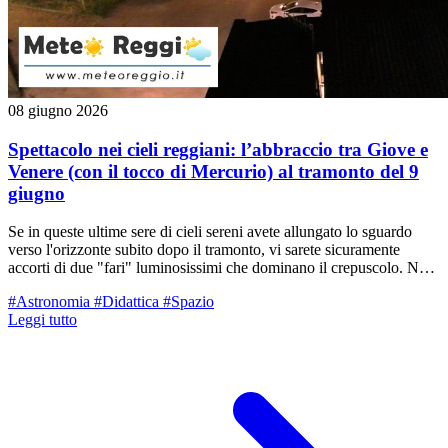
08 giugno 2026
Spettacolo nei cieli reggiani: l’abbraccio tra Giove e
Venere (con il tocco di Mercurio) al tramonto del 9
giugno
Se in queste ultime sere di cieli sereni avete allungato lo sguardo
verso l'orizzonte subito dopo il tramonto, vi sarete sicuramente
accorti di due "fari" luminosissimi che dominano il crepuscolo. Non
si tratta di aerei né di satelliti artificiali: sono Venere e Giove, i due
#Astronomia
#Didattica
#Spazio
pianeti più brillanti del nostro Sistema Solare, che sera dopo sera si
Leggi tutto
sono avvicinati sempre di più. Il culmine di questo lento valzer
celeste avverrà nella serata di domani, martedì 9 giugno, quando
assisteremo a una splendida congiunzione stretta. I due pianeti
sembreranno quasi sfiorarsi in un bacio apparente, pronti al
"sorpasso" astronomico, accompagnati a breve distanza da un terzo,
timido ospite: il piccolo Mercurio.