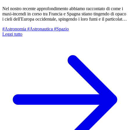
Nel nostro recente approfondimento abbiamo raccontato di come i
maxi-incendi in corso tra Francia e Spagna stiano tingendo di opaco
i cieli dell'Europa occidentale, spingendo i loro fumi e il particolato
fino al nostro territorio reggiano. Ma oltre al dramma umano con
#Astronomia
#Astronautica
#Spazio
centinaia di migliaia di sfollati, il rogo divampato a ovest di Madrid
Leggi tutto
ha rischiato di spegnere letteralmente gli "occhi" con cui l'umanità
guarda l'universo. Nelle ultime ore, le fiamme hanno circondato ed
evinto l'evacuazione d'urgenza del Madrid Deep Space
Communications Complex (MDSCC) a Robledo de Chavela, una
delle infrastrutture spaziali più critiche, affascinanti e strategiche del
pianeta.