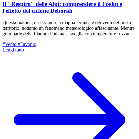
Il "Respiro" delle Alpi: comprendere il Foehn e
l'effetto del ciclone Deborah
Questa mattina, osservando la mappa termica e dei venti del nostro
territorio, notiamo un fenomeno meteorologico affascinante. Mentre
gran parte della Pianura Padana si sveglia con temperature frizzanti,
alcune zone tra il Garda e la nostra Pedecollinare godono di un
#Vento
#Favonio
tepore inaspettato. Cosa sta succedendo?
Leggi tutto