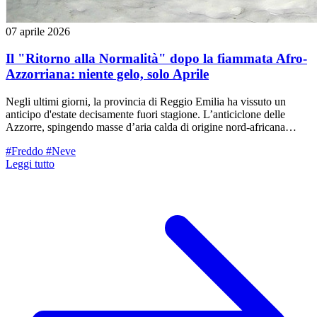
07 aprile 2026
Il "Ritorno alla Normalità" dopo la fiammata Afro-
Azzorriana: niente gelo, solo Aprile
Negli ultimi giorni, la provincia di Reggio Emilia ha vissuto un
anticipo d'estate decisamente fuori stagione. L’anticiclone delle
Azzorre, spingendo masse d’aria calda di origine nord-africana
verso le nostre latitudini, ha fatto segnare picchi di 25°C in pianura e
#Freddo
#Neve
ben 19°C in alta quota. Temperature che, per il periodo pasquale,
Leggi tutto
sono decisamente oltre la media. Tuttavia, l'ultima parte della
settimana vedrà un cambiamento di rotta.