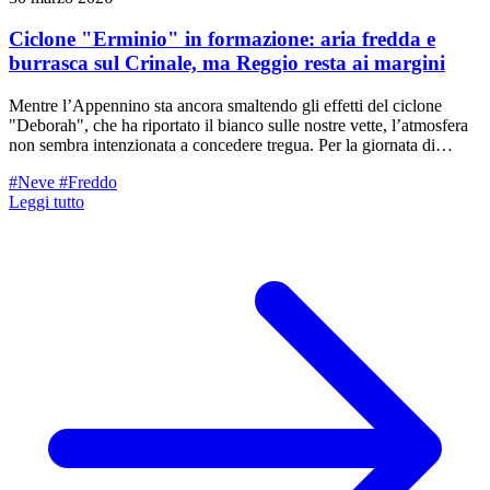
Ciclone "Erminio" in formazione: aria fredda e
burrasca sul Crinale, ma Reggio resta ai margini
Mentre l’Appennino sta ancora smaltendo gli effetti del ciclone
"Deborah", che ha riportato il bianco sulle nostre vette, l’atmosfera
non sembra intenzionata a concedere tregua. Per la giornata di
mercoledì 1° aprile, gli occhi dei meteorologi sono puntati sullo
#Neve
#Freddo
Ionio, dove prenderà vita una nuova e profonda struttura
Leggi tutto
depressionaria: il ciclone "Erminio".