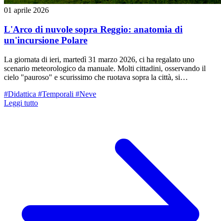
01 aprile 2026
L'Arco di nuvole sopra Reggio: anatomia di
un'incursione Polare
La giornata di ieri, martedì 31 marzo 2026, ci ha regalato uno
scenario meteorologico da manuale. Molti cittadini, osservando il
cielo "pauroso" e scurissimo che ruotava sopra la città, si
aspettavano un imminente nubifragio che, tuttavia, non è mai
#Didattica
#Temporali
#Neve
arrivato. Perché Reggio Emilia è rimasta all'asciutto mentre il
Leggi tutto
termometro crollava?