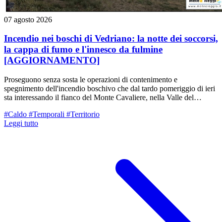
07 agosto 2026
Incendio nei boschi di Vedriano: la notte dei soccorsi,
la cappa di fumo e l'innesco da fulmine
[AGGIORNAMENTO]
Proseguono senza sosta le operazioni di contenimento e
spegnimento dell'incendio boschivo che dal tardo pomeriggio di ieri
sta interessando il fianco del Monte Cavaliere, nella Valle del
Tassobbio (nei pressi di Vedriano, Comune di Canossa/Casina). La
#Caldo
#Temporali
#Territorio
situazione resta sotto stretto monitoraggio, ma con le prime luci
Leggi tutto
dell'alba di oggi, venerdì 7 agosto, sono entrate in campo nuove
importanti risorse aeree e di terra.