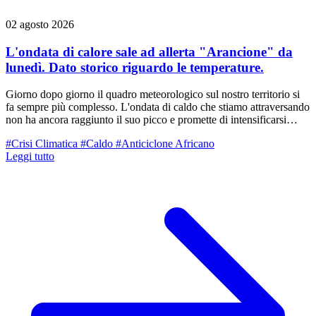
02 agosto 2026
L'ondata di calore sale ad allerta "Arancione" da
lunedì. Dato storico riguardo le temperature.
Giorno dopo giorno il quadro meteorologico sul nostro territorio si
fa sempre più complesso. L'ondata di caldo che stiamo attraversando
non ha ancora raggiunto il suo picco e promette di intensificarsi
ulteriormente nel corso della settimana. Di fronte a questo scenario,
#Crisi Climatica
#Caldo
#Anticiclone Africano
l'Agenzia per la sicurezza territoriale, la Protezione Civile e ARPAE
Leggi tutto
hanno innalzato il livello di criticità, emettendo l'Allerta n. 084/2026
con codice ARANCIONE per "temperature estreme" per la giornata
di lunedì 3 agosto. L'allerta arancione riguarda direttamente le zone
di Pianura fino alla Via Emilia dell'Emilia Centrale (compreso il
Reggiano) e il Ferrarese.