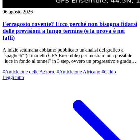
06 agosto 2026
Ferragosto rovente? Ecco perché non bisogna fidarsi
delle previsioni a lungo termine (e la prova è nei
fatti)
A inizio settimana abbiamo pubblicato un'analisi del grafico a
"spaghetti" (il modello GFS Ensemble) per mostrare una possibile
"luce in fondo al tunnel" in 3 step, ovvero un progressivo e graduale
rientro delle temperature verso valori più umani a ridosso di
#Anticiclone delle Azzorre
#Anticiclone Africano
#Caldo
Ferragosto. Oggi vi proponiamo il grafico aggiornato a 4 giorni di
Leggi tutto
distanza: scenario drasticamente cambiato. Addio (almeno per ora)
all'uscita lineare in tre step dalla bolla di caldo estremo. Se l'analisi di
inizio settimana mostrava un calo deciso a metà mese, le
elaborazioni odierne vedono un periodo di Ferragosto rovente, del
tutto paragonabile alle giornate estreme che ci stiamo lasciando alle
spalle.