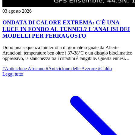
03 agosto 2026
ONDATA DI CALORE EXTREMA: C'È UNA
LUCE IN FONDO AL TUNNEL? L'ANALISI DEI
MODELLI PER FERRAGOSTO
Dopo una sequenza ininterrotta di giornate segnate da Allerte
Arancioni, temperature ben oltre i 37-38°C e un disagio bioclimatico
oppressivo, la stanchezza tra i cittadini è tangibile. Questa ennesima
morsa di caldo sta mettendo a dura prova la resistenza del territorio
#Anticiclone Africano
#Anticiclone delle Azzorre
#Caldo
ed evidenzia ancora una volta come la nostra regione si trovi nel
Leggi tutto
cuore di uno dei principali "hot-spot" climatici del Pianeta. La
particolare conformazione della Pianura Padana — chiusa a tenaglia
tra le Alpi e l'Appennino, con ridotto ricambio d'aria e la vicinanza
di un mare Adriatico e Mediterraneo sempre più caldi e poco
profondi — trasformano queste configurazioni sinottiche in veri e
propri "forni a microonde" atmosferici.