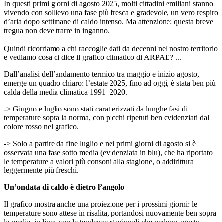
In questi primi giorni di agosto 2025, molti cittadini emiliani stanno
vivendo con sollievo una fase più fresca e gradevole, un vero respiro
d’aria dopo settimane di caldo intenso. Ma attenzione: questa breve
tregua non deve trarre in inganno.
Quindi ricorriamo a chi raccoglie dati da decenni nel nostro territorio
e vediamo cosa ci dice il grafico climatico di ARPAE? ...
Dall’analisi dell’andamento termico tra maggio e inizio agosto,
emerge un quadro chiaro: l’estate 2025, fino ad oggi, è stata ben più
calda della media climatica 1991–2020.
-> Giugno e luglio sono stati caratterizzati da lunghe fasi di
temperature sopra la norma, con picchi ripetuti ben evidenziati dal
colore rosso nel grafico.
-> Solo a partire da fine luglio e nei primi giorni di agosto si è
osservata una fase sotto media (evidenziata in blu), che ha riportato
le temperature a valori più consoni alla stagione, o addirittura
leggermente più freschi.
Un’ondata di caldo è dietro l’angolo
Il grafico mostra anche una proiezione per i prossimi giorni: le
temperature sono attese in risalita, portandosi nuovamente ben sopra
la media, in linea con le tendenze stagionali che vedono agosto