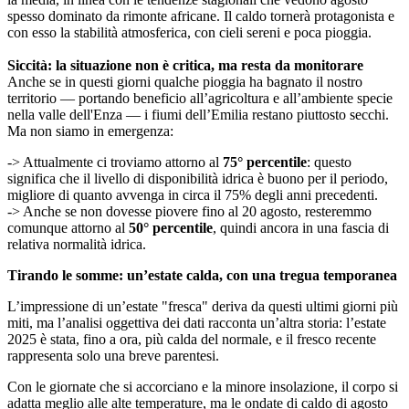
spesso dominato da rimonte africane. Il caldo tornerà protagonista e
con esso la stabilità atmosferica, con cieli sereni e poca pioggia.
Siccità: la situazione non è critica, ma resta da monitorare
Anche se in questi giorni qualche pioggia ha bagnato il nostro
territorio — portando beneficio all’agricoltura e all’ambiente specie
nella valle dell'Enza — i fiumi dell’Emilia restano piuttosto secchi.
Ma non siamo in emergenza:
-> Attualmente ci troviamo attorno al
75° percentile
: questo
significa che il livello di disponibilità idrica è buono per il periodo,
migliore di quanto avvenga in circa il 75% degli anni precedenti.
-> Anche se non dovesse piovere fino al 20 agosto, resteremmo
comunque attorno al
50° percentile
, quindi ancora in una fascia di
relativa normalità idrica.
Tirando le somme: un’estate calda, con una tregua temporanea
L’impressione di un’estate "fresca" deriva da questi ultimi giorni più
miti, ma l’analisi oggettiva dei dati racconta un’altra storia: l’estate
2025 è stata, fino a ora, più calda del normale, e il fresco recente
rappresenta solo una breve parentesi.
Con le giornate che si accorciano e la minore insolazione, il corpo si
adatta meglio alle alte temperature, ma le ondate di caldo di agosto