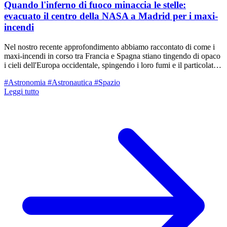
Quando l'inferno di fuoco minaccia le stelle:
evacuato il centro della NASA a Madrid per i maxi-
incendi
Nel nostro recente approfondimento abbiamo raccontato di come i
maxi-incendi in corso tra Francia e Spagna stiano tingendo di opaco
i cieli dell'Europa occidentale, spingendo i loro fumi e il particolato
fino al nostro territorio reggiano. Ma oltre al dramma umano con
#Astronomia
#Astronautica
#Spazio
centinaia di migliaia di sfollati, il rogo divampato a ovest di Madrid
Leggi tutto
ha rischiato di spegnere letteralmente gli "occhi" con cui l'umanità
guarda l'universo. Nelle ultime ore, le fiamme hanno circondato ed
evinto l'evacuazione d'urgenza del Madrid Deep Space
Communications Complex (MDSCC) a Robledo de Chavela, una
delle infrastrutture spaziali più critiche, affascinanti e strategiche del
pianeta.