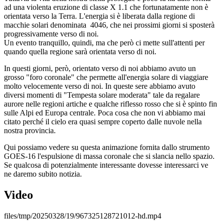
ad una violenta eruzione di classe X 1.1 che fortunatamente non è
orientata verso la Terra. L'energia si è liberata dalla regione di
macchie solari denominata 4046, che nei prossimi giorni si sposterà
progressivamente verso di noi.
Un evento tranquillo, quindi, ma che però ci mette sull'attenti per
quando quella regione sarà orientata verso di noi.
In questi giorni, però, orientato verso di noi abbiamo avuto un
grosso "foro coronale" che permette all'energia solare di viaggiare
molto velocemente verso di noi. In queste sere abbiamo avuto
diversi momenti di "Tempesta solare moderata" tale da regalare
aurore nelle regioni artiche e qualche riflesso rosso che si è spinto fin
sulle Alpi ed Europa centrale. Poca cosa che non vi abbiamo mai
citato perché il cielo era quasi sempre coperto dalle nuvole nella
nostra provincia.
Qui possiamo vedere su questa animazione fornita dallo strumento
GOES-16 l'espulsione di massa coronale che si slancia nello spazio.
Se qualcosa di potenzialmente interessante dovesse interessarci ve
ne daremo subito notizia.
Video
files/tmp/20250328/19/967325128721012-hd.mp4