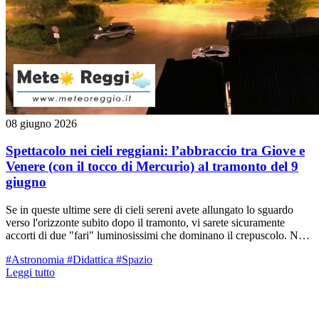
08 giugno 2026
Spettacolo nei cieli reggiani: l’abbraccio tra Giove e
Venere (con il tocco di Mercurio) al tramonto del 9
giugno
Se in queste ultime sere di cieli sereni avete allungato lo sguardo
verso l'orizzonte subito dopo il tramonto, vi sarete sicuramente
accorti di due "fari" luminosissimi che dominano il crepuscolo. Non
si tratta di aerei né di satelliti artificiali: sono Venere e Giove, i due
#Astronomia
#Didattica
#Spazio
pianeti più brillanti del nostro Sistema Solare, che sera dopo sera si
Leggi tutto
sono avvicinati sempre di più. Il culmine di questo lento valzer
celeste avverrà nella serata di domani, martedì 9 giugno, quando
assisteremo a una splendida congiunzione stretta. I due pianeti
sembreranno quasi sfiorarsi in un bacio apparente, pronti al