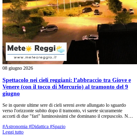
08 giugno 2026
Spettacolo nei cieli reggiani: l’abbraccio tra Giove e
Venere (con il tocco di Mercurio) al tramonto del 9
giugno
Se in queste ultime sere di cieli sereni avete allungato lo sguardo
verso l'orizzonte subito dopo il tramonto, vi sarete sicuramente
accorti di due "fari" luminosissimi che dominano il crepuscolo. Non
si tratta di aerei né di satelliti artificiali: sono Venere e Giove, i due
#Astronomia
#Didattica
#Spazio
pianeti più brillanti del nostro Sistema Solare, che sera dopo sera si
Leggi tutto
sono avvicinati sempre di più. Il culmine di questo lento valzer