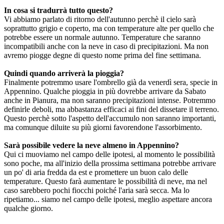
In cosa si tradurrà tutto questo?
Vi abbiamo parlato di ritorno dell'autunno perchè il cielo sarà
soprattutto grigio e coperto, ma con temperature alte per quello che
potrebbe essere un normale autunno. Temperature che saranno
incompatibili anche con la neve in caso di precipitazioni. Ma non
avremo piogge degne di questo nome prima del fine settimana.
Quindi quando arriverà la pioggia?
Finalmente potremmo usare l'ombrello già da venerdì sera, specie in
Appennino. Qualche pioggia in più dovrebbe arrivare da Sabato
anche in Pianura, ma non saranno precipitazioni intense. Potremmo
definirle deboli, ma abbastanza efficaci ai fini del dissetare il terreno.
Questo perchè sotto l'aspetto dell'accumulo non saranno importanti,
ma comunque diluite su più giorni favorendone l'assorbimento.
Sarà possibile vedere la neve almeno in Appennino?
Qui ci muoviamo nel campo delle ipotesi, al momento le possibilità
sono poche, ma all'inizio della prossima settimana potrebbe arrivare
un po' di aria fredda da est e promettere un buon calo delle
temperature. Questo farà aumentare le possibilità di neve, ma nel
caso sarebbero pochi fiocchi poiché l'aria sarà secca. Ma lo
ripetiamo... siamo nel campo delle ipotesi, meglio aspettare ancora
qualche giorno.