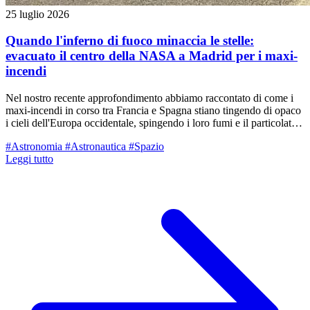
25 luglio 2026
Quando l'inferno di fuoco minaccia le stelle:
evacuato il centro della NASA a Madrid per i maxi-
incendi
Nel nostro recente approfondimento abbiamo raccontato di come i
maxi-incendi in corso tra Francia e Spagna stiano tingendo di opaco
i cieli dell'Europa occidentale, spingendo i loro fumi e il particolato
fino al nostro territorio reggiano. Ma oltre al dramma umano con
#Astronomia
#Astronautica
#Spazio
centinaia di migliaia di sfollati, il rogo divampato a ovest di Madrid
Leggi tutto
ha rischiato di spegnere letteralmente gli "occhi" con cui l'umanità
guarda l'universo. Nelle ultime ore, le fiamme hanno circondato ed
evinto l'evacuazione d'urgenza del Madrid Deep Space
Communications Complex (MDSCC) a Robledo de Chavela, una
delle infrastrutture spaziali più critiche, affascinanti e strategiche del
pianeta.