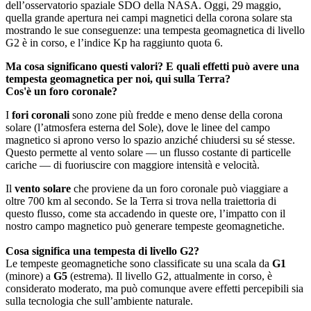
dell’osservatorio spaziale SDO della NASA. Oggi, 29 maggio,
quella grande apertura nei campi magnetici della corona solare sta
mostrando le sue conseguenze: una tempesta geomagnetica di livello
G2 è in corso, e l’indice Kp ha raggiunto quota 6.
Ma cosa significano questi valori? E quali effetti può avere una
tempesta geomagnetica per noi, qui sulla Terra?
Cos'è un foro coronale?
I
fori coronali
sono zone più fredde e meno dense della corona
solare (l’atmosfera esterna del Sole), dove le linee del campo
magnetico si aprono verso lo spazio anziché chiudersi su sé stesse.
Questo permette al vento solare — un flusso costante di particelle
cariche — di fuoriuscire con maggiore intensità e velocità.
Il
vento solare
che proviene da un foro coronale può viaggiare a
oltre 700 km al secondo. Se la Terra si trova nella traiettoria di
questo flusso, come sta accadendo in queste ore, l’impatto con il
nostro campo magnetico può generare tempeste geomagnetiche.
Cosa significa una tempesta di livello G2?
Le tempeste geomagnetiche sono classificate su una scala da
G1
(minore) a
G5
(estrema). Il livello G2, attualmente in corso, è
considerato moderato, ma può comunque avere effetti percepibili sia
sulla tecnologia che sull’ambiente naturale.