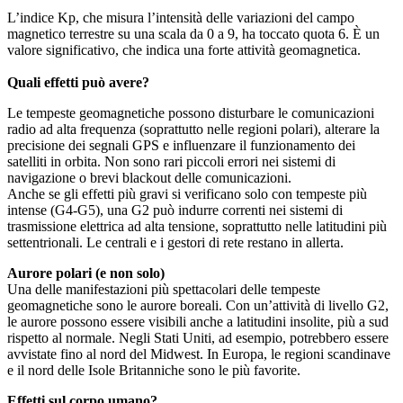
L’indice Kp, che misura l’intensità delle variazioni del campo
magnetico terrestre su una scala da 0 a 9, ha toccato quota 6. È un
valore significativo, che indica una forte attività geomagnetica.
Quali effetti può avere?
Le tempeste geomagnetiche possono disturbare le comunicazioni
radio ad alta frequenza (soprattutto nelle regioni polari), alterare la
precisione dei segnali GPS e influenzare il funzionamento dei
satelliti in orbita. Non sono rari piccoli errori nei sistemi di
navigazione o brevi blackout delle comunicazioni.
Anche se gli effetti più gravi si verificano solo con tempeste più
intense (G4-G5), una G2 può indurre correnti nei sistemi di
trasmissione elettrica ad alta tensione, soprattutto nelle latitudini più
settentrionali. Le centrali e i gestori di rete restano in allerta.
Aurore polari (e non solo)
Una delle manifestazioni più spettacolari delle tempeste
geomagnetiche sono le aurore boreali. Con un’attività di livello G2,
le aurore possono essere visibili anche a latitudini insolite, più a sud
rispetto al normale. Negli Stati Uniti, ad esempio, potrebbero essere
avvistate fino al nord del Midwest. In Europa, le regioni scandinave
e il nord delle Isole Britanniche sono le più favorite.
Effetti sul corpo umano?