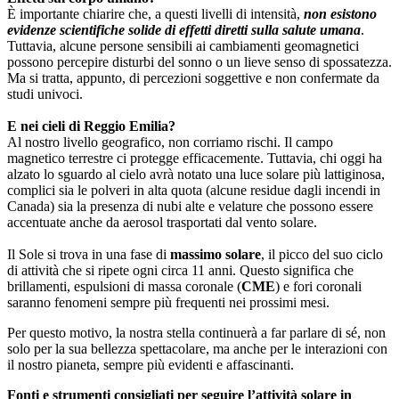
È importante chiarire che, a questi livelli di intensità,
non esistono
evidenze scientifiche solide di effetti diretti sulla salute umana
.
Tuttavia, alcune persone sensibili ai cambiamenti geomagnetici
possono percepire disturbi del sonno o un lieve senso di spossatezza.
Ma si tratta, appunto, di percezioni soggettive e non confermate da
studi univoci.
E nei cieli di Reggio Emilia?
Al nostro livello geografico, non corriamo rischi. Il campo
magnetico terrestre ci protegge efficacemente. Tuttavia, chi oggi ha
alzato lo sguardo al cielo avrà notato una luce solare più lattiginosa,
complici sia le polveri in alta quota (alcune residue dagli incendi in
Canada) sia la presenza di nubi alte e velature che possono essere
accentuate anche da aerosol trasportati dal vento solare.
Il Sole si trova in una fase di
massimo solare
, il picco del suo ciclo
di attività che si ripete ogni circa 11 anni. Questo significa che
brillamenti, espulsioni di massa coronale (
CME
) e fori coronali
saranno fenomeni sempre più frequenti nei prossimi mesi.
Per questo motivo, la nostra stella continuerà a far parlare di sé, non
solo per la sua bellezza spettacolare, ma anche per le interazioni con
il nostro pianeta, sempre più evidenti e affascinanti.
Fonti e strumenti consigliati per seguire l’attività solare in