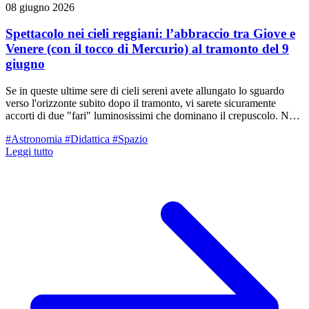
08 giugno 2026
Spettacolo nei cieli reggiani: l’abbraccio tra Giove e
Venere (con il tocco di Mercurio) al tramonto del 9
giugno
Se in queste ultime sere di cieli sereni avete allungato lo sguardo
verso l'orizzonte subito dopo il tramonto, vi sarete sicuramente
accorti di due "fari" luminosissimi che dominano il crepuscolo. Non
si tratta di aerei né di satelliti artificiali: sono Venere e Giove, i due
#Astronomia
#Didattica
#Spazio
pianeti più brillanti del nostro Sistema Solare, che sera dopo sera si
Leggi tutto
sono avvicinati sempre di più. Il culmine di questo lento valzer
celeste avverrà nella serata di domani, martedì 9 giugno, quando
assisteremo a una splendida congiunzione stretta. I due pianeti
sembreranno quasi sfiorarsi in un bacio apparente, pronti al
"sorpasso" astronomico, accompagnati a breve distanza da un terzo,
timido ospite: il piccolo Mercurio.