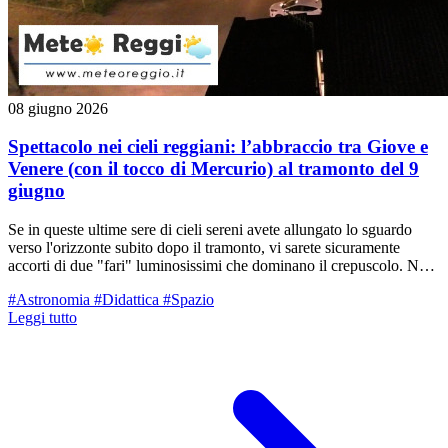
08 giugno 2026
Spettacolo nei cieli reggiani: l’abbraccio tra Giove e
Venere (con il tocco di Mercurio) al tramonto del 9
giugno
Se in queste ultime sere di cieli sereni avete allungato lo sguardo
verso l'orizzonte subito dopo il tramonto, vi sarete sicuramente
accorti di due "fari" luminosissimi che dominano il crepuscolo. Non
si tratta di aerei né di satelliti artificiali: sono Venere e Giove, i due
#Astronomia
#Didattica
#Spazio
pianeti più brillanti del nostro Sistema Solare, che sera dopo sera si
Leggi tutto
sono avvicinati sempre di più. Il culmine di questo lento valzer
celeste avverrà nella serata di domani, martedì 9 giugno, quando
assisteremo a una splendida congiunzione stretta. I due pianeti
sembreranno quasi sfiorarsi in un bacio apparente, pronti al
"sorpasso" astronomico, accompagnati a breve distanza da un terzo,
timido ospite: il piccolo Mercurio.