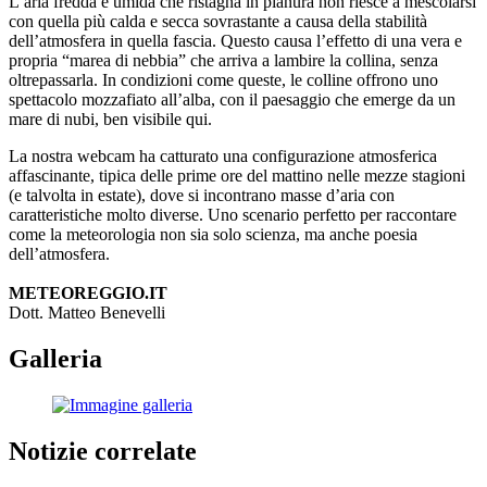
L’aria fredda e umida che ristagna in pianura non riesce a mescolarsi
con quella più calda e secca sovrastante a causa della stabilità
dell’atmosfera in quella fascia. Questo causa l’effetto di una vera e
propria “marea di nebbia” che arriva a lambire la collina, senza
oltrepassarla. In condizioni come queste, le colline offrono uno
spettacolo mozzafiato all’alba, con il paesaggio che emerge da un
mare di nubi, ben visibile qui.
La nostra webcam ha catturato una configurazione atmosferica
affascinante, tipica delle prime ore del mattino nelle mezze stagioni
(e talvolta in estate), dove si incontrano masse d’aria con
caratteristiche molto diverse. Uno scenario perfetto per raccontare
come la meteorologia non sia solo scienza, ma anche poesia
dell’atmosfera.
METEOREGGIO.IT
Dott. Matteo Benevelli
Galleria
Notizie correlate