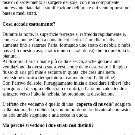
fase di dissolvimento al sorgere del sole, con una componente
interessante data dalla stratificazione dell’aria e dai venti opposti nei
bassi e medi strati.
Cosa accade esattamente?
Durante la notte, la superficie terrestre si raffredda rapidamente e,
con essa, anche l’aria a contatto col suolo. L’umidità relativa
aumenta fino a saturare l’aria, formando uno strato di nebbia o nubi
basse (in questo caso, stratocumuli o strati densi) che ricopre tutta la
pianura.
Al di sopra, l’aria rimane più calda e secca, anche grazie a una
ventilazione da ovest o sud-ovest, come da te osservato: è il tipico
flusso di aria più mite e asciutta in quota, che crea una netta
inversione termica (temperatura in aumento con l’altitudine).
Con l’arrivo del sole, l’irraggiamento inizia a riscaldare i rilievi (che
sporgono al di sopra dello strato di nubi), e l’aria più calda tende a
spingere verso l’alto la nebbia, favorendone la dissoluzione.
L’effetto che vediamo è quello di una "
coperta di nuvole
" adagiata
sulla pianura, ben delineata, con un bordo netto dovuto al contrasto
tra aria umida stagnante e aria secca in quota.
Ma perché si vedono i due strati così distinti?