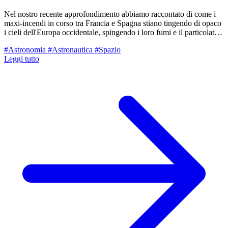
Nel nostro recente approfondimento abbiamo raccontato di come i
maxi-incendi in corso tra Francia e Spagna stiano tingendo di opaco
i cieli dell'Europa occidentale, spingendo i loro fumi e il particolato
fino al nostro territorio reggiano. Ma oltre al dramma umano con
#Astronomia
#Astronautica
#Spazio
centinaia di migliaia di sfollati, il rogo divampato a ovest di Madrid
Leggi tutto
ha rischiato di spegnere letteralmente gli "occhi" con cui l'umanità
guarda l'universo. Nelle ultime ore, le fiamme hanno circondato ed
evinto l'evacuazione d'urgenza del Madrid Deep Space
Communications Complex (MDSCC) a Robledo de Chavela, una
delle infrastrutture spaziali più critiche, affascinanti e strategiche del
pianeta.