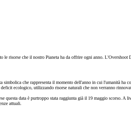
ato le risorse che il nostro Pianeta ha da offrire ogni anno. L'Oversho
mbolica che rappresenta il momento dell'anno in cui l'umanità ha consum
eficit ecologico, utilizzando risorse naturali che non verranno rinnovate
aese questa data è purtroppo stata raggiunta già il 19 maggio scorso. A l
enze attuali.