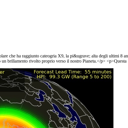
lare che ha raggiunto cateogria X9, la pi&ugrave; alta degli ultimi 8 a
n brillamento rivolto proprio verso il nostro Pianeta.</p> <p>Questa not