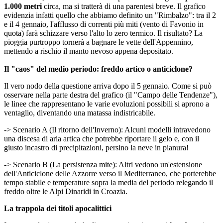
1.000 metri
circa, ma si tratterà di una parentesi breve. Il grafico
evidenzia infatti quello che abbiamo definito un "Rimbalzo": tra il 2
e il 4 gennaio, l'afflusso di correnti più miti (vento di Favonio in
quota) farà schizzare verso l'alto lo zero termico. Il risultato? La
pioggia purtroppo tornerà a bagnare le vette dell'Appennino,
mettendo a rischio il manto nevoso appena depositato.
Il "caos" del medio periodo: freddo artico o anticiclone?
Il vero nodo della questione arriva dopo il 5 gennaio. Come si può
osservare nella parte destra del grafico (il "Campo delle Tendenze"),
le linee che rappresentano le varie evoluzioni possibili si aprono a
ventaglio, diventando una matassa indistricabile.
-> Scenario A (Il ritorno dell'Inverno): Alcuni modelli intravedono
una discesa di aria artica che potrebbe riportare il gelo e, con il
giusto incastro di precipitazioni, persino la neve in pianura!
-> Scenario B (La persistenza mite): Altri vedono un'estensione
dell'Anticiclone delle Azzorre verso il Mediterraneo, che porterebbe
tempo stabile e temperature sopra la media del periodo relegando il
freddo oltre le Alpi Dinaridi in Croazia.
La trappola dei titoli apocalittici