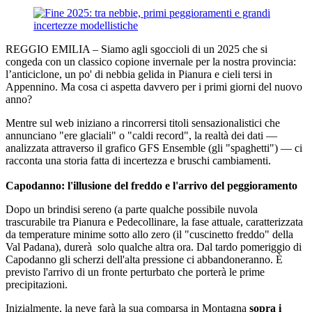
REGGIO EMILIA – Siamo agli sgoccioli di un 2025 che si
congeda con un classico copione invernale per la nostra provincia:
l’anticiclone, un po' di nebbia gelida in Pianura e cieli tersi in
Appennino. Ma cosa ci aspetta davvero per i primi giorni del nuovo
anno?
Mentre sul web iniziano a rincorrersi titoli sensazionalistici che
annunciano "ere glaciali" o "caldi record", la realtà dei dati —
analizzata attraverso il grafico GFS Ensemble (gli "spaghetti") — ci
racconta una storia fatta di incertezza e bruschi cambiamenti.
Capodanno: l'illusione del freddo e l'arrivo del peggioramento
Dopo un brindisi sereno (a parte qualche possibile nuvola
trascurabile tra Pianura e Pedecollinare, la fase attuale, caratterizzata
da temperature minime sotto allo zero (il "cuscinetto freddo" della
Val Padana), durerà solo qualche altra ora. Dal tardo pomeriggio di
Capodanno gli scherzi dell'alta pressione ci abbandoneranno. È
previsto l'arrivo di un fronte perturbato che porterà le prime
precipitazioni.
Inizialmente, la neve farà la sua comparsa in Montagna
sopra i