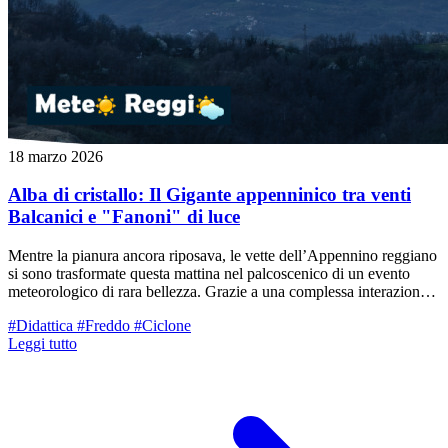
18 marzo 2026
Alba di cristallo: Il Gigante appenninico tra venti
Balcanici e "Fanoni" di luce
Mentre la pianura ancora riposava, le vette dell’Appennino reggiano
si sono trasformate questa mattina nel palcoscenico di un evento
meteorologico di rara bellezza. Grazie a una complessa interazione
tra masse d'aria a distanza di centinaia di chilometri, il crinale ha
#Didattica
#Freddo
#Ciclone
offerto uno spettacolo di forme e colori che sembrava uscito dal
Leggi tutto
pennello di un pittore.