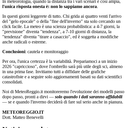
In meteorologia, quando la distanza tra i vari scenari è così ampia,
l'unica risposta onesta è: non lo sappiamo ancora
.
In questi giorni leggerete di tutto. Chi grida ai quattro venti l'arrivo
del "gelo epocale" o della "fine dell'inverno" sta solo cercando un
click facile. La meteo è una scienza probabilistica: a 4-7 giorni, la
"previsione" diventa "tendenza", a 7-10 giorni di distanza, la
"tendenza" diventa "tirare a casaccio", ed è soggetta a modifiche
anche radicali o estreme.
Conclusioni
: cautela e monitoraggio
Per ora, l'unica certezza è la variabilità. Prepariamoci a un inizio
2026 "capriccioso", dove l'ombrello sarà più utile degli sci, almeno
in una prima fase. Invitiamo tutti a diffidare delle grafiche
catastrofiste e a seguire solo aggiornamenti basati su dati scientifici
consolidati.
Noi di MeteoReggio.it monitoreremo l'evoluzione dei modelli passo
dopo passo, pronti a dirvi —
solo quando i dati saranno affidabili
— se e quando l'inverno deciderà di fare sul serio anche in pianura.
METEOREGGIO.IT
Dott. Matteo Benevelli