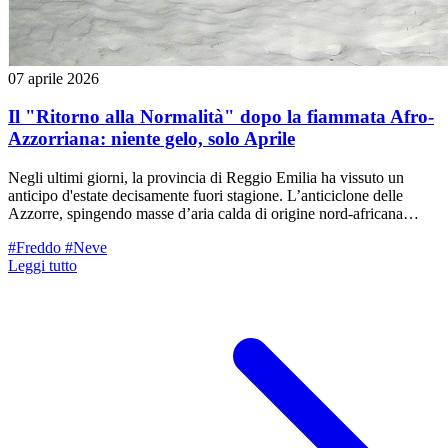
07 aprile 2026
Il "Ritorno alla Normalità" dopo la fiammata Afro-
Azzorriana: niente gelo, solo Aprile
Negli ultimi giorni, la provincia di Reggio Emilia ha vissuto un
anticipo d'estate decisamente fuori stagione. L’anticiclone delle
Azzorre, spingendo masse d’aria calda di origine nord-africana
verso le nostre latitudini, ha fatto segnare picchi di 25°C in pianura e
#Freddo
#Neve
ben 19°C in alta quota. Temperature che, per il periodo pasquale,
Leggi tutto
sono decisamente oltre la media. Tuttavia, l'ultima parte della
settimana vedrà un cambiamento di rotta.