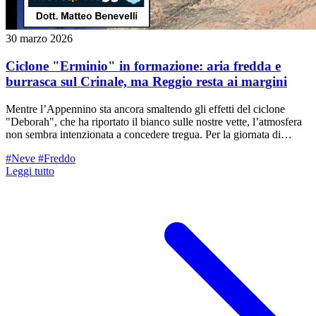
30 marzo 2026
Ciclone "Erminio" in formazione: aria fredda e
burrasca sul Crinale, ma Reggio resta ai margini
Mentre l’Appennino sta ancora smaltendo gli effetti del ciclone
"Deborah", che ha riportato il bianco sulle nostre vette, l’atmosfera
non sembra intenzionata a concedere tregua. Per la giornata di
mercoledì 1° aprile, gli occhi dei meteorologi sono puntati sullo
#Neve
#Freddo
Ionio, dove prenderà vita una nuova e profonda struttura
Leggi tutto
depressionaria: il ciclone "Erminio".