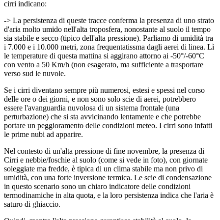
cirri indicano:
-> La persistenza di queste tracce conferma la presenza di uno strato
d'aria molto umido nell'alta troposfera, nonostante al suolo il tempo
sia stabile e secco (tipico dell'alta pressione). Parliamo di umidità tra
i 7.000 e i 10.000 metri, zona frequentatissma dagli aerei di linea. Lì
le temperature di questa mattina si aggirano attorno ai -50°/-60°C
con vento a 50 Km/h (non esagerato, ma sufficiente a trasportare
verso sud le nuvole.
Se i cirri diventano sempre più numerosi, estesi e spessi nel corso
delle ore o dei giorni, e non sono solo scie di aerei, potrebbero
essere l'avanguardia nuvolosa di un sistema frontale (una
perturbazione) che si sta avvicinando lentamente e che potrebbe
portare un peggioramento delle condizioni meteo. I cirri sono infatti
le prime nubi ad apparire.
Nel contesto di un'alta pressione di fine novembre, la presenza di
Cirri e nebbie/foschie al suolo (come si vede in foto), con giornate
soleggiate ma fredde, è tipica di un clima stabile ma non privo di
umidità, con una forte inversione termica. Le scie di condensazione
in questo scenario sono un chiaro indicatore delle condizioni
termodinamiche in alta quota, e la loro persistenza indica che l'aria è
saturo di ghiaccio.