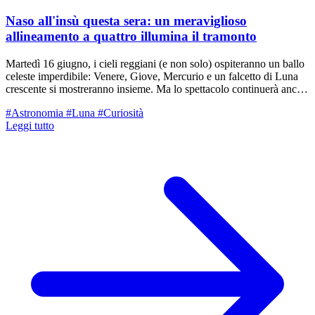
Naso all'insù questa sera: un meraviglioso
allineamento a quattro illumina il tramonto
Martedì 16 giugno, i cieli reggiani (e non solo) ospiteranno un ballo
celeste imperdibile: Venere, Giove, Mercurio e un falcetto di Luna
crescente si mostreranno insieme. Ma lo spettacolo continuerà anche
nei prossimi giorni. Ecco la guida completa per non perdersi nulla.
#Astronomia
#Luna
#Curiosità
Leggi tutto