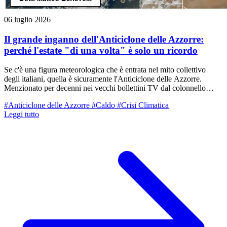
06 luglio 2026
Il grande inganno dell'Anticiclone delle Azzorre:
perché l'estate "di una volta" è solo un ricordo
Se c'è una figura meteorologica che è entrata nel mito collettivo
degli italiani, quella è sicuramente l'Anticiclone delle Azzorre.
Menzionato per decenni nei vecchi bollettini TV dal colonnello
Bernacca come il custode della bella stagione, viene da sempre
#Anticiclone delle Azzorre
#Caldo
#Crisi Climatica
associato al ricordo delle estati perfette: soleggiate, ventilate e
Leggi tutto
gradevoli. In questi giorni le mappe satellitari e sinottiche ci
mostrano proprio la sua espansione verso il cuore dell'Europa e del
Mediterraneo. Eppure, i termometri sul nostro territorio stanno già
toccando punte di 34°C, con proiezioni pronte a salire nei prossimi
giorni fino a 36°/37°C. Ma allora perché si chiama così, cosa è
cambiato con la crisi climatica e com'è possibile che faccia così
caldo anche senza il temuto "Africano"? Facciamo un po' di
chiarezza didattica.