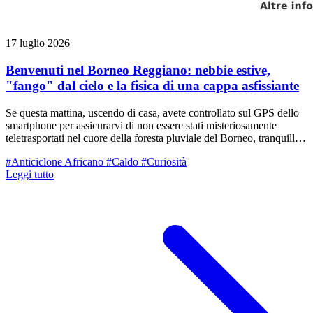
17 luglio 2026
Benvenuti nel Borneo Reggiano: nebbie estive,
"fango" dal cielo e la fisica di una cappa asfissiante
Se questa mattina, uscendo di casa, avete controllato sul GPS dello
smartphone per assicurarvi di non essere stati misteriosamente
teletrasportati nel cuore della foresta pluviale del Borneo, tranquilli:
eravate ancora a Reggio Emilia. Ma solo sulla carta. La prima parte
#Anticiclone Africano
#Caldo
#Curiosità
di questo venerdì 17 luglio ci ha regalato uno scenario
Leggi tutto
meteorologico surreale, caratterizzato da un cielo plumbeo, foschie
dense quasi a livello autunnale e una cappa di umidità così pesante
da poter essere tagliata con il coltello. Cerchiamo di capire, con un
pizzico di amara ironia (ma con rigore scientifico), perché la nostra
provincia si è trasformata in una gigantesca serra tropicale.