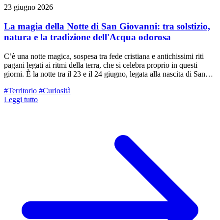
23 giugno 2026
La magia della Notte di San Giovanni: tra solstizio,
natura e la tradizione dell'Acqua odorosa
C’è una notte magica, sospesa tra fede cristiana e antichissimi riti
pagani legati ai ritmi della terra, che si celebra proprio in questi
giorni. È la notte tra il 23 e il 24 giugno, legata alla nascita di San
Giovanni Battista, ma indissolubilmente connessa al solstizio
#Territorio
#Curiosità
d’estate, il momento in cui il sole raggiunge la sua massima
Leggi tutto
inclinazione e dà ufficialmente il via alla bella stagione. È in questo
preciso momento dell'anno che si rinnova una delle usanze più
affascinanti e profumate della nostra tradizione: la preparazione
dell'Acqua di San Giovanni.