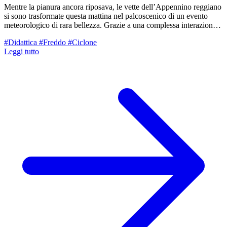
Mentre la pianura ancora riposava, le vette dell’Appennino reggiano
si sono trasformate questa mattina nel palcoscenico di un evento
meteorologico di rara bellezza. Grazie a una complessa interazione
tra masse d'aria a distanza di centinaia di chilometri, il crinale ha
#Didattica
#Freddo
#Ciclone
offerto uno spettacolo di forme e colori che sembrava uscito dal
Leggi tutto
pennello di un pittore.