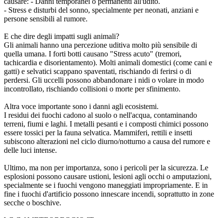
causare: - Danni temporanei o permanenti all'udito.
- Stress e disturbi del sonno, specialmente per neonati, anziani e
persone sensibili al rumore.
E che dire degli impatti sugli animali?
Gli animali hanno una percezione uditiva molto più sensibile di
quella umana. I forti botti causano "Stress acuto" (tremori,
tachicardia e disorientamento). Molti animali domestici (come cani e
gatti) e selvatici scappano spaventati, rischiando di ferirsi o di
perdersi. Gli uccelli possono abbandonare i nidi o volare in modo
incontrollato, rischiando collisioni o morte per sfinimento.
Altra voce importante sono i danni agli ecosistemi.
I residui dei fuochi cadono al suolo o nell'acqua, contaminando
terreni, fiumi e laghi. I metalli pesanti e i composti chimici possono
essere tossici per la fauna selvatica. Mammiferi, rettili e insetti
subiscono alterazioni nel ciclo diurno/notturno a causa del rumore e
delle luci intense.
Ultimo, ma non per importanza, sono i pericoli per la sicurezza. Le
esplosioni possono causare ustioni, lesioni agli occhi o amputazioni,
specialmente se i fuochi vengono maneggiati impropriamente. E in
fine i fuochi d'artificio possono innescare incendi, soprattutto in zone
secche o boschive.