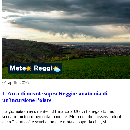
01 aprile 2026
L'Arco di nuvole sopra Reggio: anatomia di
un'incursione Polare
La giornata di ieri, martedì 31 marzo 2026, ci ha regalato uno
scenario meteorologico da manuale. Molti cittadini, osservando il
cielo "pauroso" e scurissimo che ruotava sopra la città, si
aspettavano un imminente nubifragio che, tuttavia, non è mai