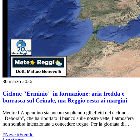
30 marzo 2026
Ciclone "Erminio" in formazione: aria fredda e
burrasca sul Crinale, ma Reggio resta ai margini
Mentre l’Appennino sta ancora smaltendo gli effetti del ciclone
"Deborah", che ha riportato il bianco sulle nostre vette, l’atmosfera
non sembra intenzionata a concedere tregua. Per la giornata di
mercoledì 1° aprile, gli occhi dei meteorologi sono puntati sullo
#Neve
#Freddo
Ionio, dove prenderà vita una nuova e profonda struttura