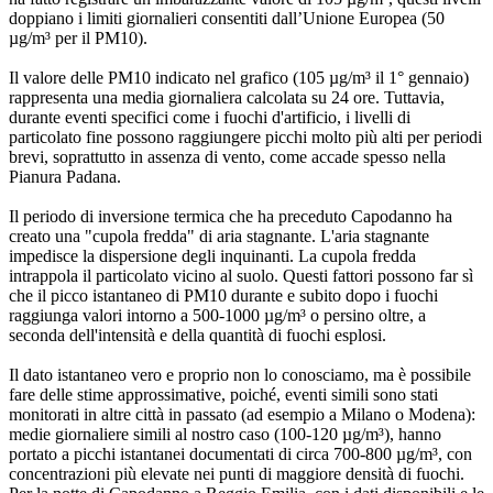
doppiano i limiti giornalieri consentiti dall’Unione Europea (50
µg/m³ per il PM10).
Il valore delle PM10 indicato nel grafico (105 µg/m³ il 1° gennaio)
rappresenta una media giornaliera calcolata su 24 ore. Tuttavia,
durante eventi specifici come i fuochi d'artificio, i livelli di
particolato fine possono raggiungere picchi molto più alti per periodi
brevi, soprattutto in assenza di vento, come accade spesso nella
Pianura Padana.
Il periodo di inversione termica che ha preceduto Capodanno ha
creato una "cupola fredda" di aria stagnante. L'aria stagnante
impedisce la dispersione degli inquinanti. La cupola fredda
intrappola il particolato vicino al suolo. Questi fattori possono far sì
che il picco istantaneo di PM10 durante e subito dopo i fuochi
raggiunga valori intorno a 500-1000 µg/m³ o persino oltre, a
seconda dell'intensità e della quantità di fuochi esplosi.
Il dato istantaneo vero e proprio non lo conosciamo, ma è possibile
fare delle stime approssimative, poiché, eventi simili sono stati
monitorati in altre città in passato (ad esempio a Milano o Modena):
medie giornaliere simili al nostro caso (100-120 µg/m³), hanno
portato a picchi istantanei documentati di circa 700-800 µg/m³, con
concentrazioni più elevate nei punti di maggiore densità di fuochi.