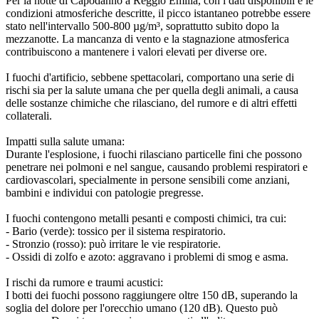
Per la notte di Capodanno a Reggio Emilia, con i dati disponibili e le
condizioni atmosferiche descritte, il picco istantaneo potrebbe essere
stato nell'intervallo 500-800 µg/m³, soprattutto subito dopo la
mezzanotte. La mancanza di vento e la stagnazione atmosferica
contribuiscono a mantenere i valori elevati per diverse ore.
I fuochi d'artificio, sebbene spettacolari, comportano una serie di
rischi sia per la salute umana che per quella degli animali, a causa
delle sostanze chimiche che rilasciano, del rumore e di altri effetti
collaterali.
Impatti sulla salute umana:
Durante l'esplosione, i fuochi rilasciano particelle fini che possono
penetrare nei polmoni e nel sangue, causando problemi respiratori e
cardiovascolari, specialmente in persone sensibili come anziani,
bambini e individui con patologie pregresse.
I fuochi contengono metalli pesanti e composti chimici, tra cui:
- Bario (verde): tossico per il sistema respiratorio.
- Stronzio (rosso): può irritare le vie respiratorie.
- Ossidi di zolfo e azoto: aggravano i problemi di smog e asma.
I rischi da rumore e traumi acustici:
I botti dei fuochi possono raggiungere oltre 150 dB, superando la
soglia del dolore per l'orecchio umano (120 dB). Questo può