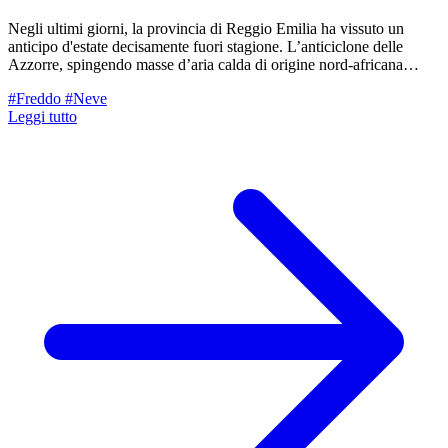
Negli ultimi giorni, la provincia di Reggio Emilia ha vissuto un
anticipo d'estate decisamente fuori stagione. L’anticiclone delle
Azzorre, spingendo masse d’aria calda di origine nord-africana
verso le nostre latitudini, ha fatto segnare picchi di 25°C in pianura e
#Freddo
#Neve
ben 19°C in alta quota. Temperature che, per il periodo pasquale,
Leggi tutto
sono decisamente oltre la media. Tuttavia, l'ultima parte della
settimana vedrà un cambiamento di rotta.