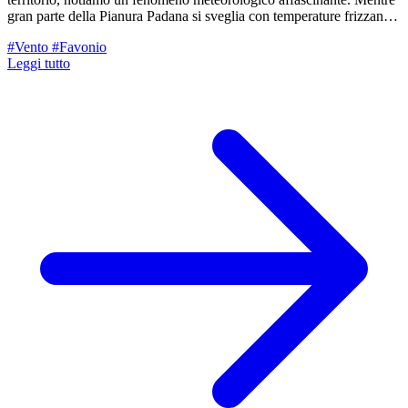
gran parte della Pianura Padana si sveglia con temperature frizzanti,
alcune zone tra il Garda e la nostra Pedecollinare godono di un
#Vento
#Favonio
tepore inaspettato. Cosa sta succedendo?
Leggi tutto