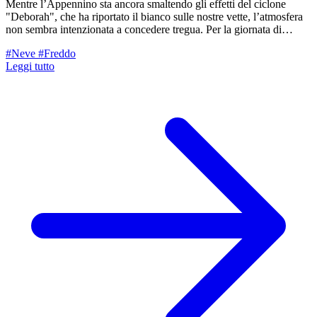
Mentre l’Appennino sta ancora smaltendo gli effetti del ciclone
"Deborah", che ha riportato il bianco sulle nostre vette, l’atmosfera
non sembra intenzionata a concedere tregua. Per la giornata di
mercoledì 1° aprile, gli occhi dei meteorologi sono puntati sullo
#Neve
#Freddo
Ionio, dove prenderà vita una nuova e profonda struttura
Leggi tutto
depressionaria: il ciclone "Erminio".