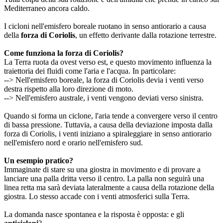
Mediterraneo ancora caldo.
I cicloni nell'emisfero boreale ruotano in senso antiorario a causa 
della 
forza di Coriolis
, un effetto derivante dalla rotazione terrestre.
Come funziona la forza di Coriolis?
La Terra ruota da ovest verso est, e questo movimento influenza la 
traiettoria dei fluidi come l'aria e l'acqua. In particolare:
--> Nell'emisfero boreale, la forza di Coriolis devia i venti verso 
destra rispetto alla loro direzione di moto.
--> Nell'emisfero australe, i venti vengono deviati verso sinistra.
Quando si forma un ciclone, l'aria tende a convergere verso il centro 
di bassa pressione. Tuttavia, a causa della deviazione imposta dalla 
forza di Coriolis, i venti iniziano a spiraleggiare in senso antiorario 
nell'emisfero nord e orario nell'emisfero sud.
Un esempio pratico?
Immaginate di stare su una giostra in movimento e di provare a 
lanciare una palla dritta verso il centro. La palla non seguirà una 
linea retta ma sarà deviata lateralmente a causa della rotazione della 
giostra. Lo stesso accade con i venti atmosferici sulla Terra.
La domanda nasce spontanea e la risposta è opposta: e gli 