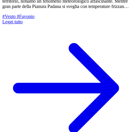
territorio, notiamo un fenomeno meteorologico affascinante. Mentre
gran parte della Pianura Padana si sveglia con temperature frizzanti,
alcune zone tra il Garda e la nostra Pedecollinare godono di un
#Vento
#Favonio
tepore inaspettato. Cosa sta succedendo?
Leggi tutto