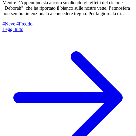
Mentre l’Appennino sta ancora smaltendo gli effetti del ciclone
"Deborah", che ha riportato il bianco sulle nostre vette, l’atmosfera
non sembra intenzionata a concedere tregua. Per la giornata di
mercoledì 1° aprile, gli occhi dei meteorologi sono puntati sullo
#Neve
#Freddo
Ionio, dove prenderà vita una nuova e profonda struttura
Leggi tutto
depressionaria: il ciclone "Erminio".