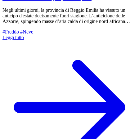
Negli ultimi giorni, la provincia di Reggio Emilia ha vissuto un
anticipo d'estate decisamente fuori stagione. L’anticiclone delle
Azzorre, spingendo masse d’aria calda di origine nord-africana
verso le nostre latitudini, ha fatto segnare picchi di 25°C in pianura e
#Freddo
#Neve
ben 19°C in alta quota. Temperature che, per il periodo pasquale,
Leggi tutto
sono decisamente oltre la media. Tuttavia, l'ultima parte della
settimana vedrà un cambiamento di rotta.