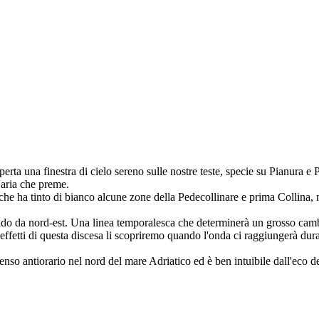
perta una finestra di cielo sereno sulle nostre teste, specie su Pianura
'aria che preme.
e ha tinto di bianco alcune zone della Pedecollinare e prima Collina,
endo da nord-est. Una linea temporalesca che determinerà un grosso camb
effetti di questa discesa li scopriremo quando l'onda ci raggiungerà dura
n senso antiorario nel nord del mare Adriatico ed è ben intuibile dall'ec