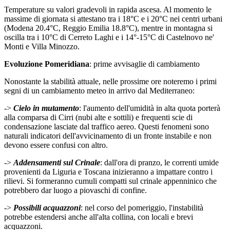
Temperature su valori gradevoli in rapida ascesa. Al momento le
massime di giornata si attestano tra i 18°C e i 20°C nei centri urbani
(Modena 20.4°C, Reggio Emilia 18.8°C), mentre in montagna si
oscilla tra i 10°C di Cerreto Laghi e i 14°-15°C di Castelnovo ne'
Monti e Villa Minozzo.
Evoluzione Pomeridiana
: prime avvisaglie di cambiamento
Nonostante la stabilità attuale, nelle prossime ore noteremo i primi
segni di un cambiamento meteo in arrivo dal Mediterraneo:
->
Cielo in mutamento
: l'aumento dell'umidità in alta quota porterà
alla comparsa di Cirri (nubi alte e sottili) e frequenti scie di
condensazione lasciate dal traffico aereo. Questi fenomeni sono
naturali indicatori dell'avvicinamento di un fronte instabile e non
devono essere confusi con altro.
->
Addensamenti sul Crinale
: dall'ora di pranzo, le correnti umide
provenienti da Liguria e Toscana inizieranno a impattare contro i
rilievi. Si formeranno cumuli compatti sul crinale appenninico che
potrebbero dar luogo a piovaschi di confine.
->
Possibili acquazzoni
: nel corso del pomeriggio, l'instabilità
potrebbe estendersi anche all'alta collina, con locali e brevi
acquazzoni.