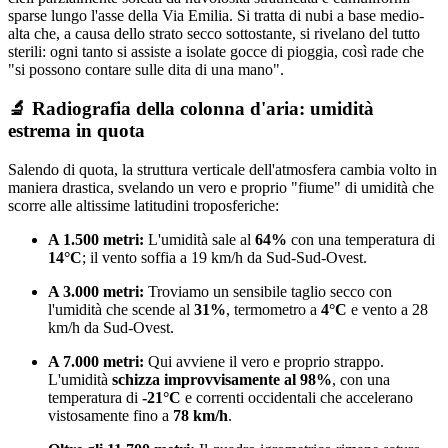
sparse lungo l'asse della Via Emilia. Si tratta di nubi a base medio-
alta che, a causa dello strato secco sottostante, si rivelano del tutto
sterili: ogni tanto si assiste a isolate gocce di pioggia, così rade che
"si possono contare sulle dita di una mano".
🔬 Radiografia della colonna d'aria: umidità
estrema in quota
Salendo di quota, la struttura verticale dell'atmosfera cambia volto in
maniera drastica, svelando un vero e proprio "fiume" di umidità che
scorre alle altissime latitudini troposferiche:
A 1.500 metri:
L'umidità sale al
64%
con una temperatura di
14°C
; il vento soffia a 19 km/h da Sud-Sud-Ovest.
A 3.000 metri:
Troviamo un sensibile taglio secco con
l'umidità che scende al
31%
, termometro a
4°C
e vento a 28
km/h da Sud-Ovest.
A 7.000 metri:
Qui avviene il vero e proprio strappo.
L'umidità
schizza improvvisamente al 98%
, con una
temperatura di
-21°C
e correnti occidentali che accelerano
vistosamente fino a
78 km/h
.