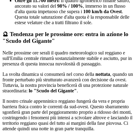
Oltre gli 11.700 metri:
Il quadro igrometrico rimane saturo,
ancorato su valori del
98% / 100%
, immerso in un flusso
d'alta quota impetuoso che supera i
100 km/h da Ovest
.
Questa totale saturazione d'alta quota è la responsabile delle
estese velature che a tratti filtrano il sole.
🔮 Tendenza per le prossime ore: entra in azione lo
"Scudo del Gigante"
Nelle prossime ore serali il quadro meteorologico sul reggiano e
sull'Emilia centrale rimarrà sostanzialmente stabile e asciutto, pur in
presenza di questa innocua nuvolosità di passaggio.
La svolta dinamica si consumerà nel corso della
nottata
, quando un
fronte perturbato più strutturato avanzerà con decisione da ovest.
Tuttavia, la nostra provincia beneficerà di una protezione naturale
straordinaria:
lo "Scudo del Gigante"
.
Il nostro crinale appenninico reggiano fungerà da vera e propria
barriera fisica contro le correnti da sud-ovest. Questo sbarramento
sgonfierà gran parte del peggioramento proprio a ridosso dei monti,
costringendo i fenomeni più intensi a scivolare altrove e lasciando il
territorio reggiano quasi del tutto ai margini della fase piovosa. Ci
attende quindi una notte in gran parte tranquilla.