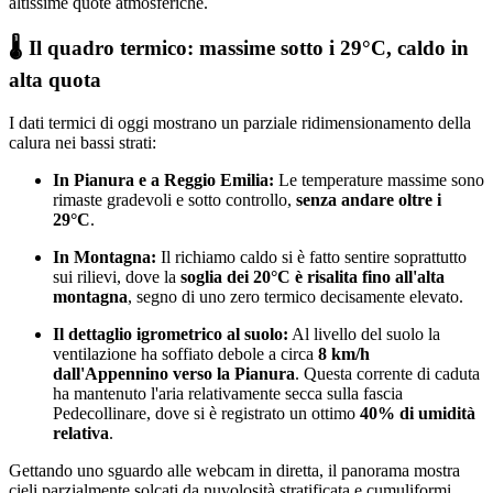
altissime quote atmosferiche.
🌡️ Il quadro termico: massime sotto i 29°C, caldo in
alta quota
I dati termici di oggi mostrano un parziale ridimensionamento della
calura nei bassi strati:
In Pianura e a Reggio Emilia:
Le temperature massime sono
rimaste gradevoli e sotto controllo,
senza andare oltre i
29°C
.
In Montagna:
Il richiamo caldo si è fatto sentire soprattutto
sui rilievi, dove la
soglia dei 20°C è risalita fino all'alta
montagna
, segno di uno zero termico decisamente elevato.
Il dettaglio igrometrico al suolo:
Al livello del suolo la
ventilazione ha soffiato debole a circa
8 km/h
dall'Appennino verso la Pianura
. Questa corrente di caduta
ha mantenuto l'aria relativamente secca sulla fascia
Pedecollinare, dove si è registrato un ottimo
40% di umidità
relativa
.
Gettando uno sguardo alle webcam in diretta, il panorama mostra
cieli parzialmente solcati da nuvolosità stratificata e cumuliformi