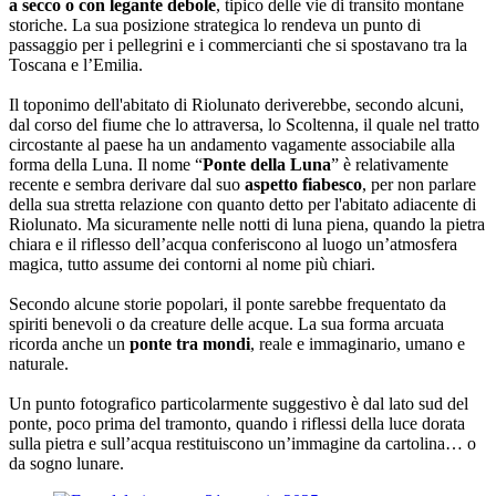
a secco o con legante debole
, tipico delle vie di transito montane
storiche. La sua posizione strategica lo rendeva un punto di
passaggio per i pellegrini e i commercianti che si spostavano tra la
Toscana e l’Emilia.
Il toponimo dell'abitato di Riolunato deriverebbe, secondo alcuni,
dal corso del fiume che lo attraversa, lo Scoltenna, il quale nel tratto
circostante al paese ha un andamento vagamente associabile alla
forma della Luna. Il nome “
Ponte della Luna
” è relativamente
recente e sembra derivare dal suo
aspetto fiabesco
, per non parlare
della sua stretta relazione con quanto detto per l'abitato adiacente di
Riolunato. Ma sicuramente nelle notti di luna piena, quando la pietra
chiara e il riflesso dell’acqua conferiscono al luogo un’atmosfera
magica, tutto assume dei contorni al nome più chiari.
Secondo alcune storie popolari, il ponte sarebbe frequentato da
spiriti benevoli o da creature delle acque. La sua forma arcuata
ricorda anche un
ponte tra mondi
, reale e immaginario, umano e
naturale.
Un punto fotografico particolarmente suggestivo è dal lato sud del
ponte, poco prima del tramonto, quando i riflessi della luce dorata
sulla pietra e sull’acqua restituiscono un’immagine da cartolina… o
da sogno lunare.