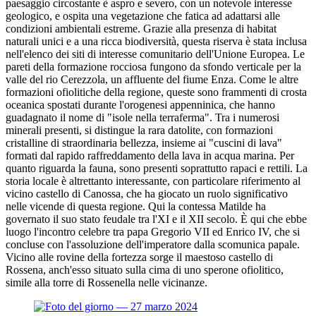
paesaggio circostante è aspro e severo, con un notevole interesse
geologico, e ospita una vegetazione che fatica ad adattarsi alle
condizioni ambientali estreme. Grazie alla presenza di habitat
naturali unici e a una ricca biodiversità, questa riserva è stata inclusa
nell'elenco dei siti di interesse comunitario dell'Unione Europea. Le
pareti della formazione rocciosa fungono da sfondo verticale per la
valle del rio Cerezzola, un affluente del fiume Enza. Come le altre
formazioni ofiolitiche della regione, queste sono frammenti di crosta
oceanica spostati durante l'orogenesi appenninica, che hanno
guadagnato il nome di "isole nella terraferma". Tra i numerosi
minerali presenti, si distingue la rara datolite, con formazioni
cristalline di straordinaria bellezza, insieme ai "cuscini di lava"
formati dal rapido raffreddamento della lava in acqua marina. Per
quanto riguarda la fauna, sono presenti soprattutto rapaci e rettili. La
storia locale è altrettanto interessante, con particolare riferimento al
vicino castello di Canossa, che ha giocato un ruolo significativo
nelle vicende di questa regione. Qui la contessa Matilde ha
governato il suo stato feudale tra l'XI e il XII secolo. È qui che ebbe
luogo l'incontro celebre tra papa Gregorio VII ed Enrico IV, che si
concluse con l'assoluzione dell'imperatore dalla scomunica papale.
Vicino alle rovine della fortezza sorge il maestoso castello di
Rossena, anch'esso situato sulla cima di uno sperone ofiolitico,
simile alla torre di Rossenella nelle vicinanze.