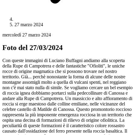
27 marzo 2024
mercoledì 27 marzo 2024
Foto del 27/03/2024
Con queste immagini di Luciano Buffagni andiamo alla scoperta
della Rupe di Campotrera e delle fantastiche "Ofioliti", le uniche
rocce di origine magmatica che si possono trovare nel nostro
territorio. Già... perchè nonostante la forma di alcune delle nostre
montagne assomigli molto a quella di vulcani spenti, nel reggiano
non c'è mai stato nulla di simile. Se vogliamo cercare un bel esempio
di roccia ignea dobbiamo portarci sulla pedecollinare di Canossa e
andare alla Rupe di Campotrera. Un massiccio e alto affioramento di
roccia si erge maestoso dalle colline emiliane, nelle vicinanze del
celebre castello di Matilde di Canossa. Questo promontorio roccioso
rappresenta la più imponente emergenza rocciosa in un territorio che
ospita una decina di formazioni di rilievo di origine ofiolitica. La
peculiarità di queste formazioni è il caratteristico colore rossastro
causato dall'ossidazione del ferro presente nella roccia basaltica. Il