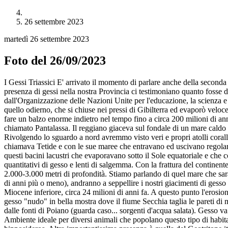
26 settembre 2023
martedì 26 settembre 2023
Foto del 26/09/2023
I Gessi Triassici E' arrivato il momento di parlare anche della second
presenza di gessi nella nostra Provincia ci testimoniano quanto fosse d
dall'Organizzazione delle Nazioni Unite per l'educazione, la scienza 
quello odierno, che si chiuse nei pressi di Gibilterra ed evaporò velo
fare un balzo enorme indietro nel tempo fino a circa 200 milioni di an
chiamato Pantalassa. Il reggiano giaceva sul fondale di un mare caldo 
Rivolgendo lo sguardo a nord avremmo visto veri e propri atolli coral
chiamava Tetide e con le sue maree che entravano ed uscivano regolarm
questi bacini lacustri che evaporavano sotto il Sole equatoriale e che 
quantitativi di gesso e lenti di salgemma. Con la frattura del continen
2.000-3.000 metri di profondità. Stiamo parlando di quel mare che sarà
di anni più o meno), andranno a seppellire i nostri giacimenti di gess
Miocene inferiore, circa 24 milioni di anni fa. A questo punto l'erosion
gesso "nudo" in bella mostra dove il fiume Secchia taglia le pareti di 
dalle fonti di Poiano (guarda caso... sorgenti d'acqua salata). Gesso v
Ambiente ideale per diversi animali che popolano questo tipo di habita