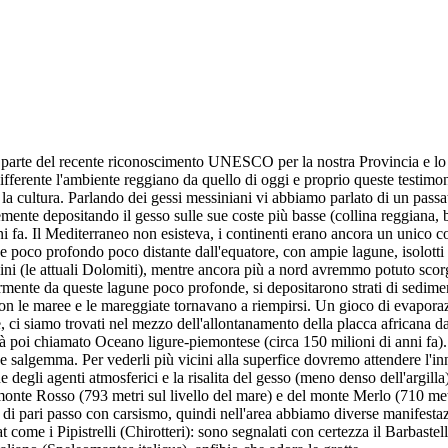
a parte del recente riconoscimento UNESCO per la nostra Provincia e lo f
ifferente l'ambiente reggiano da quello di oggi e proprio queste testimoni
e la cultura. Parlando dei gessi messiniani vi abbiamo parlato di un pa
cemente depositando il gesso sulle sue coste più basse (collina reggiana,
ni fa. Il Mediterraneo non esisteva, i continenti erano ancora un unico 
e poco profondo poco distante dall'equatore, con ampie lagune, isolotti 
lini (le attuali Dolomiti), mentre ancora più a nord avremmo potuto sco
ente da queste lagune poco profonde, si depositarono strati di sedimen
con le maree e le mareggiate tornavano a riempirsi. Un gioco di evaporaz
te, ci siamo trovati nel mezzo dell'allontanamento della placca africana 
 poi chiamato Oceano ligure-piemontese (circa 150 milioni di anni fa). I
o e salgemma. Per vederli più vicini alla superfice dovremo attendere l'i
e degli agenti atmosferici e la risalita del gesso (meno denso dell'argill
monte Rosso (793 metri sul livello del mare) e del monte Merlo (710 metri
a di pari passo con carsismo, quindi nell'area abbiamo diverse manifestaz
t come i Pipistrelli (Chirotteri): sono segnalati con certezza il Barba