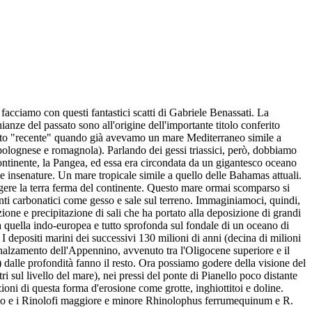
acciamo con questi fantastici scatti di Gabriele Benassati. La
anze del passato sono all'origine dell'importante titolo conferito
ssato "recente" quando già avevamo un mare Mediterraneo simile a
 bolognese e romagnola). Parlando dei gessi triassici, però, dobbiamo
continente, la Pangea, ed essa era circondata da un gigantesco oceano
e insenature. Un mare tropicale simile a quello delle Bahamas attuali.
rgere la terra ferma del continente. Questo mare ormai scomparso si
ti carbonatici come gesso e sale sul terreno. Immaginiamoci, quindi,
ione e precipitazione di sali che ha portato alla deposizione di grandi
da quella indo-europea e tutto sprofonda sul fondale di un oceano di
 depositi marini dei successivi 130 milioni di anni (decina di milioni
nnalzamento dell'Appennino, avvenuto tra l'Oligocene superiore e il
a) dalle profondità fanno il resto. Ora possiamo godere della visione del
 sul livello del mare), nei pressi del ponte di Pianello poco distante
ioni di questa forma d'erosione come grotte, inghiottitoi e doline.
stello e i Rinolofi maggiore e minore Rhinolophus ferrumequinum e R.