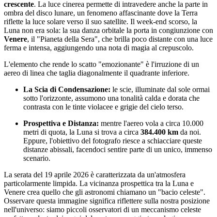
crescente
. La luce cinerea permette di intravedere anche la parte in
ombra del disco lunare, un fenomeno affascinante dove la Terra
riflette la luce solare verso il suo satellite. Il week-end scorso, la
Luna non era sola: la sua danza orbitale la porta in congiunzione con
Venere
, il "Pianeta della Sera", che brilla poco distante con una luce
ferma e intensa, aggiungendo una nota di magia al crepuscolo.
L'elemento che rende lo scatto "emozionante" è l'irruzione di un
aereo di linea che taglia diagonalmente il quadrante inferiore.
La Scia di Condensazione:
le scie, illuminate dal sole ormai
sotto l'orizzonte, assumono una tonalità calda e dorata che
contrasta con le tinte violacee e grigie del cielo terso.
Prospettiva e Distanza:
mentre l'aereo vola a circa 10.000
metri di quota, la Luna si trova a circa
384.400 km
da noi.
Eppure, l'obiettivo del fotografo riesce a schiacciare queste
distanze abissali, facendoci sentire parte di un unico, immenso
scenario.
La serata del 19 aprile 2026 è caratterizzata da un'atmosfera
particolarmente limpida. La vicinanza prospettica tra la Luna e
Venere crea quello che gli astronomi chiamano un "bacio celeste".
Osservare questa immagine significa riflettere sulla nostra posizione
nell'universo: siamo piccoli osservatori di un meccanismo celeste