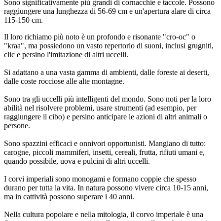
Sono significativamente più grandi di cornacchie e taccole. Possono
raggiungere una lunghezza di 56-69 cm e un'apertura alare di circa
115-150 cm.
Il loro richiamo più noto è un profondo e risonante "cro-oc" o
"kraa", ma possiedono un vasto repertorio di suoni, inclusi grugniti,
clic e persino l'imitazione di altri uccelli.
Si adattano a una vasta gamma di ambienti, dalle foreste ai deserti,
dalle coste rocciose alle alte montagne.
Sono tra gli uccelli più intelligenti del mondo. Sono noti per la loro
abilità nel risolvere problemi, usare strumenti (ad esempio, per
raggiungere il cibo) e persino anticipare le azioni di altri animali o
persone.
Sono spazzini efficaci e onnivori opportunisti. Mangiano di tutto:
carogne, piccoli mammiferi, insetti, cereali, frutta, rifiuti umani e,
quando possibile, uova e pulcini di altri uccelli.
I corvi imperiali sono monogami e formano coppie che spesso
durano per tutta la vita. In natura possono vivere circa 10-15 anni,
ma in cattività possono superare i 40 anni.
Nella cultura popolare e nella mitologia, il corvo imperiale è una