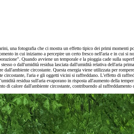
rini, una fotografia che ci mostra un effetto tipico dei primi momenti p
 momento in cui iniziamo a percepire un certo fresco nell'aria e in cui si
zione". Quando avviene un temporale e la pioggia cade sulla superficie t
stesso o dall'umidità residua lasciata dall'umidità relativa dell'aria pri
ore dall'ambiente circostante. Questa energia viene utilizzata per romper
e circostante, l'aria e gli oggetti vicini si raffreddano. L'effetto di r
idità residua sull'aria evaporano in risposta all'aumento della temperatu
 di calore dall'ambiente circostante, contribuendo al raffreddamento dell