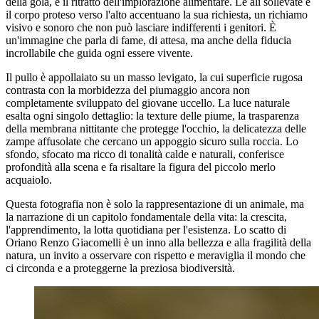
della gola, è il ritratto dell'implorazione alimentare. Le ali sollevate e
il corpo proteso verso l'alto accentuano la sua richiesta, un richiamo
visivo e sonoro che non può lasciare indifferenti i genitori. È
un'immagine che parla di fame, di attesa, ma anche della fiducia
incrollabile che guida ogni essere vivente.
Il pullo è appollaiato su un masso levigato, la cui superficie rugosa
contrasta con la morbidezza del piumaggio ancora non
completamente sviluppato del giovane uccello. La luce naturale
esalta ogni singolo dettaglio: la texture delle piume, la trasparenza
della membrana nittitante che protegge l'occhio, la delicatezza delle
zampe affusolate che cercano un appoggio sicuro sulla roccia. Lo
sfondo, sfocato ma ricco di tonalità calde e naturali, conferisce
profondità alla scena e fa risaltare la figura del piccolo merlo
acquaiolo.
Questa fotografia non è solo la rappresentazione di un animale, ma
la narrazione di un capitolo fondamentale della vita: la crescita,
l'apprendimento, la lotta quotidiana per l'esistenza. Lo scatto di
Oriano Renzo Giacomelli è un inno alla bellezza e alla fragilità della
natura, un invito a osservare con rispetto e meraviglia il mondo che
ci circonda e a proteggerne la preziosa biodiversità.