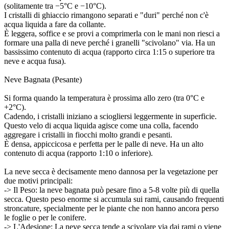
(solitamente tra −5°C e −10°C).
I cristalli di ghiaccio rimangono separati e "duri" perché non c'è
acqua liquida a fare da collante.
È leggera, soffice e se provi a comprimerla con le mani non riesci a
formare una palla di neve perché i granelli "scivolano" via. Ha un
bassissimo contenuto di acqua (rapporto circa 1:15 o superiore tra
neve e acqua fusa).
Neve Bagnata (Pesante)
Si forma quando la temperatura è prossima allo zero (tra 0°C e
+2°C).
Cadendo, i cristalli iniziano a sciogliersi leggermente in superficie.
Questo velo di acqua liquida agisce come una colla, facendo
aggregare i cristalli in fiocchi molto grandi e pesanti.
È densa, appiccicosa e perfetta per le palle di neve. Ha un alto
contenuto di acqua (rapporto 1:10 o inferiore).
La neve secca è decisamente meno dannosa per la vegetazione per
due motivi principali:
-> Il Peso: la neve bagnata può pesare fino a 5-8 volte più di quella
secca. Questo peso enorme si accumula sui rami, causando frequenti
stroncature, specialmente per le piante che non hanno ancora perso
le foglie o per le conifere.
-> L'Adesione: La neve secca tende a scivolare via dai rami o viene