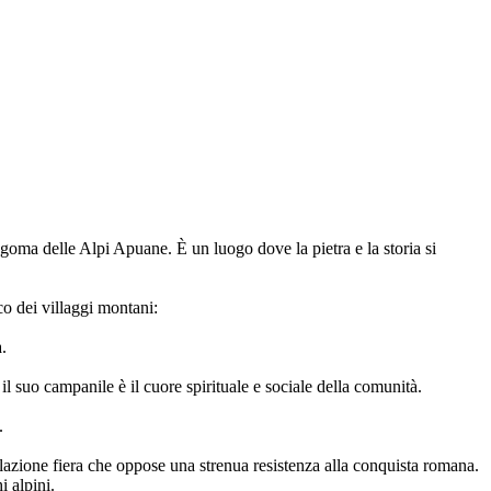
oma delle Alpi Apuane. È un luogo dove la pietra e la storia si
co dei villaggi montani:
a.
l suo campanile è il cuore spirituale e sociale della comunità.
.
polazione fiera che oppose una strenua resistenza alla conquista romana.
 alpini.