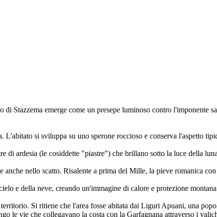
runo di Stazzema emerge come un presepe luminoso contro l'imponente sag
. L'abitato si sviluppa su uno sperone roccioso e conserva l'aspetto tipi
re di ardesia (le cosiddette "piastre") che brillano sotto la luce della lun
e anche nello scatto. Risalente a prima del Mille, la pieve romanica con i
el cielo e della neve, creando un'immagine di calore e protezione montana
territorio. Si ritiene che l'area fosse abitata dai Liguri Apuani, una po
o le vie che collegavano la costa con la Garfagnana attraverso i valichi