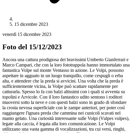
15 dicembre 2023
venerdì 15 dicembre 2023
Foto del 15/12/2023
Ancora una cattura prodigiosa dei bravissimi Umberto Gianferrari e
Marco Campari, che con la loro fototrappola hanno immortalato una
fantastica Volpe sul monte Ventasso in azione. Le Volpi, possono
aspettare in agguato in un luogo tranquillo, come cespugli o erba
alta, e attendere che la preda si avvicini. Una volta che la preda è
sufficientemente vicina, la Volpe può scattare rapidamente per
catturarla. Spesso lo fa con balzi altissimi con i quali si avventa su
topolini e Arvicole. Con il loro fantastico udito sentono i roditori
muoversi sotto la neve e con questi balzi sono in grado di sfondare
la crosta nevosa superficiale con le zampe anteriori, per poter così
raggiungere l'ignara preda che cammina nei cunicoli scavati nel
manto gelato. Una curiosità interessante sulle Volpi (Vulpes vulpes),
legate alla caccia, è legata alla loro comunicazione. Le Volpi
utilizzano una vasta gamma di vocalizzazioni, tra cui versi, ringhi,