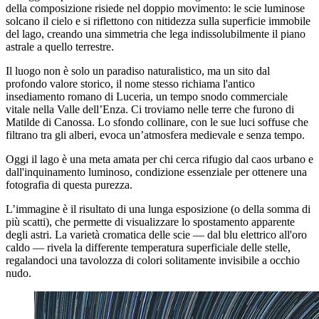
della composizione risiede nel doppio movimento: le scie luminose
solcano il cielo e si riflettono con nitidezza sulla superficie immobile
del lago, creando una simmetria che lega indissolubilmente il piano
astrale a quello terrestre.
Il luogo non è solo un paradiso naturalistico, ma un sito dal
profondo valore storico, il nome stesso richiama l'antico
insediamento romano di Luceria, un tempo snodo commerciale
vitale nella Valle dell’Enza. Ci troviamo nelle terre che furono di
Matilde di Canossa. Lo sfondo collinare, con le sue luci soffuse che
filtrano tra gli alberi, evoca un’atmosfera medievale e senza tempo.
Oggi il lago è una meta amata per chi cerca rifugio dal caos urbano e
dall'inquinamento luminoso, condizione essenziale per ottenere una
fotografia di questa purezza.
L’immagine è il risultato di una lunga esposizione (o della somma di
più scatti), che permette di visualizzare lo spostamento apparente
degli astri. La varietà cromatica delle scie — dal blu elettrico all'oro
caldo — rivela la differente temperatura superficiale delle stelle,
regalandoci una tavolozza di colori solitamente invisibile a occhio
nudo.